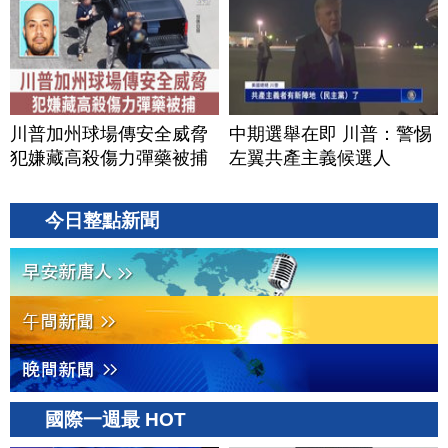
川普加州球場傳安全威脅
中期選舉在即 川普：警惕
犯嫌藏高殺傷力彈藥被捕
左翼共產主義候選人
今日整點新聞
國際一週最 HOT