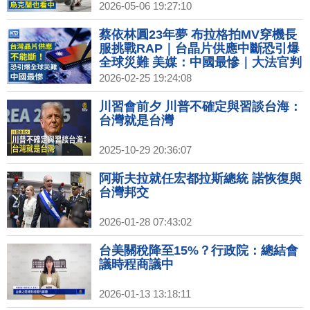
暗殺 躲地堡升級安保｜投資美國再加
2026-05-06 19:27:10
碼？台積高層：為新機會做好準備｜
美網紅發起全民買下Spirit航空 不到
蔡依林圓23年夢 布拉格拍MV穿機長
一週集資破億
服挑戰RAP｜台晶片供應中斷恐引爆
全球災難 美媒：中國最慘｜大法官判
對等關稅無效！川普國情咨文藏玄
2026-02-25 19:24:08
機？｜台採購美天然氣有意增加 中
油：長期占比達3成
川習會前夕 川普不確定與習談台海：
台灣就是台灣
2025-10-29 20:36:07
阿斯夫拉就任宏都拉斯總統 諾恢復與
台灣邦交
2026-01-28 07:43:02
台美關稅降至15%？行政院：總結會
議時程商議中
2026-01-13 13:18:11