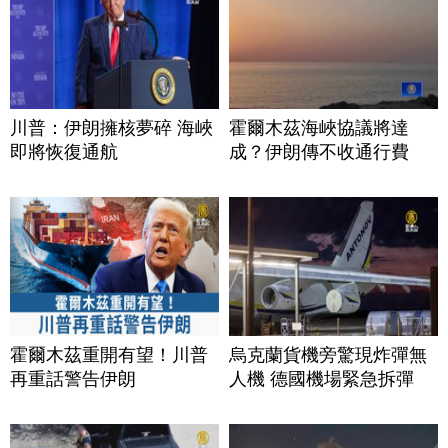
川普：伊朗擁核夢碎 海峽
霍爾木茲海峽協議將達
即將恢復通航
成？伊朗傳不收通行費
霍爾木茲重開有望！川普
烏克蘭貨機旁驚現炸彈無
再重話警告伊朗
人機 德國機場緊急拆彈