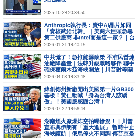
2025-10-29 20:34:50
Anthropic執行長：賣中AI晶片如同
「賣核武給北韓」｜美商六巨頭急尋
第二供應商 非Intel而是這一家？｜台
灣搶先拿下晶片優惠 李在明：不能比
2026-01-21 19:40:15
台灣差｜Netflix營收和獲利雙雙成長
訂閱用戶突破3.25億
中共慌了！急推能源政策 不准民營煉
油廠降產量｜法韓升級戰略夥伴 聯手
確保霍爾木茲海峽開放｜川普對等關
稅滿周年 白宮：加速製造業回流美國
2026-04-03 19:33:48
｜川普祭100%藥品關稅 日韓瑞最低
15%台無豁免｜美國會提案聯手盟友
緯創德州新廠開出美國第一片GB300
對中晶片設備出口管制升級
基板！黃仁勳喊「身為台灣人該驕
傲」！美國應感謝台灣！
2026-07-22 19:56:44
湖南煙火廠爆炸空拍曝慘況！｜川普
宣布與伊朗有「重大進展」 暫時中止
海峽護航｜俄烏停火不同調 傳普京憂