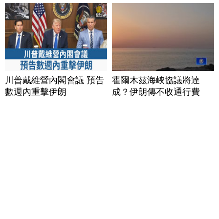
川普戴維營內閣會議 預告
霍爾木茲海峽協議將達
數週內重擊伊朗
成？伊朗傳不收通行費