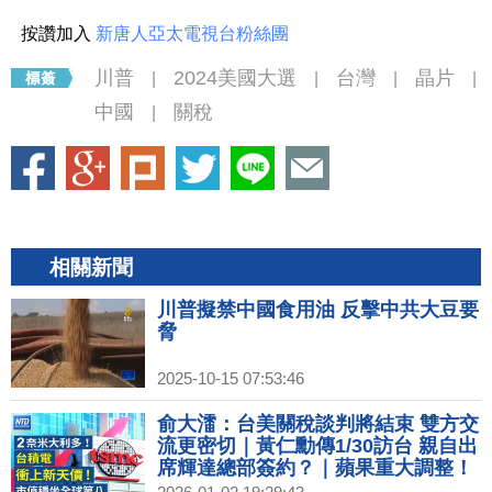
按讚加入
新唐人亞太電視台粉絲團
川普
2024美國大選
台灣
晶片
|
|
|
|
中國
關稅
|
相關新聞
川普擬禁中國食用油 反擊中共大豆要
脅
2025-10-15 07:53:46
俞大㵢：台美關稅談判將結束 雙方交
流更密切｜黃仁勳傳1/30訪台 親自出
席輝達總部簽約？｜蘋果重大調整！
2026年或不發表iPhone 18｜2026超