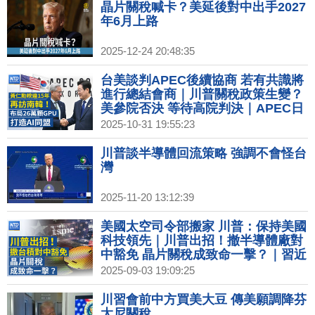
插旗桃機
晶片關稅喊卡？美延後對中出手2027
年6月上路
2025-12-24 20:48:35
台美談判APEC後續協商 若有共識將
進行總結會商｜川普關稅政策生變？
美參院否決 等待高院判決｜APEC日
韓領袖首次會晤 大會轉播秀中華民國
2025-10-31 19:55:23
國旗｜黃仁勳睽違15年再訪南韓！握
川普牌擴美AI影響力｜迎雙11！統一
川普談半導體回流策略 強調不會怪台
擴大電商布局 富邦媒推跨境服務
灣
2025-11-20 13:12:39
美國太空司令部搬家 川普：保持美國
科技領先｜川普出招！撤半導體廠對
中豁免 晶片關稅成致命一擊？｜習近
平白送20億給成員國 引輿論炮轟｜數
2025-09-03 19:09:25
發部：3條國際海纜斷線 EAC2斷在
菲星之間
川習會前中方買美大豆 傳美願調降芬
太尼關稅