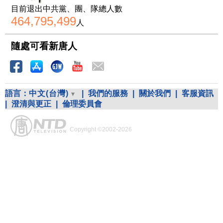
目前退出中共黨、團、隊總人數
464,795,499
人
隨處可看新唐人
語言：
中文(台灣)
|
我們的服務
|
關於我們
|
客服資訊
|
澄清與更正
|
倫理委員會
Copyright ©2002-2026