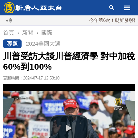
今年第6次！朝鮮發射彈道導彈 
首頁
›
新聞
›
國際
專題
2024美國大選
川普受訪大談川普經濟學 對中加稅
60%到100%
更新時間：2024-07-17 12:53:10