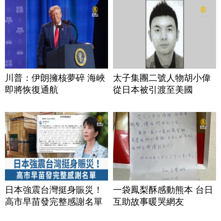
川普：伊朗擁核夢碎 海峽
太子集團二號人物胡小偉
即將恢復通航
從日本被引渡至美國
日本強震台灣挺身賑災！
一袋鳳梨酥感動熊本 台日
高市早苗發完整感謝名單
互助故事暖哭網友