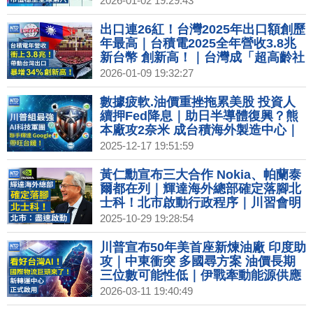
2026-01-02 19:29:43
級獨角獸IPO潮！SpaceX、OpenAI
拚兆元身價
出口連26紅！台灣2025年出口額創歷
年最高｜台積電2025全年營收3.8兆
新台幣 創新高！｜台灣成「超高齡社
會」！65歲以上人口逾20％｜全球石
2026-01-09 19:32:27
油巨頭今赴華府會川普 討論委內瑞拉
石油
數據疲軟.油價重挫拖累美股 投資人
續押Fed降息｜助日半導體復興？熊
本廠攻2奈米 成台積海外製造中心｜
台灣僅23%商品遭課稅 美主要貿易夥
2025-12-17 19:51:59
伴中最低｜中國零售數據創疫情來新
低 商場冷清關門倒閉｜北極圈芬蘭聖
黃仁勳宣布三大合作 Nokia、帕蘭泰
誕老人村 聖誕老人啟程送祝福
爾都在列｜輝達海外總部確定落腳北
士科！北市啟動行政程序｜川習會明
登場 傳美願調降芬太尼關稅換取中方
2025-10-29 19:28:54
管制｜Fed下任主席是誰？接班人五
選一川普年底前公布
川普宣布50年美首座新煉油廠 印度助
攻｜中東衝突 多國尋方案 油價長期
三位數可能性低｜伊戰牽動能源供應
美議員提案鞏固台灣天然氣源｜看準
2026-03-11 19:40:49
台灣成全球AI轉運中心 國際物流巨頭