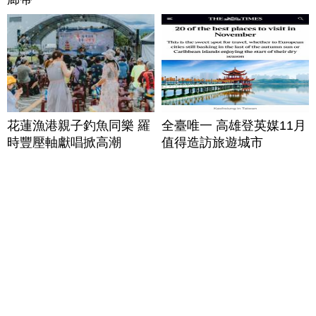
花蓮漁港親子釣魚同樂 羅
全臺唯一 高雄登英媒11月
時豐壓軸獻唱掀高潮
值得造訪旅遊城市