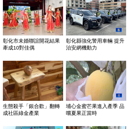
彰化市未婚聯誼開花結果
彰化縣強化警用車輛 提升
牽成10對佳偶
治安網機動力
生態殺手「銀合歡」翻轉
埔心金蜜芒果進入產季 品
成社區綠金產業
嚐夏果正當時