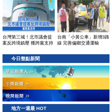
台灣第三城！北市議會提
台南「小黃公車」新增3路
案反跨境鎮壓 獲跨黨支持
線 完善偏鄉交通運輸
今日整點新聞
地方一週最 HOT