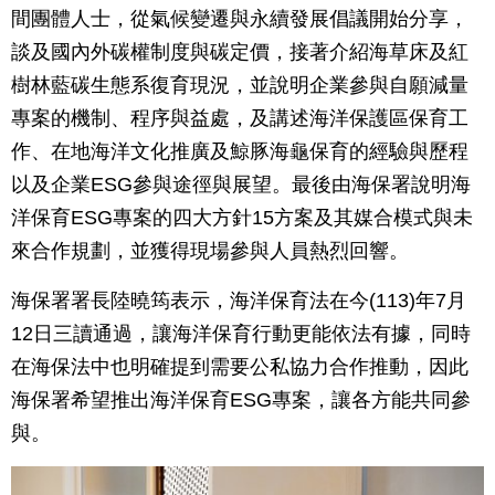
間團體人士，從氣候變遷與永續發展倡議開始分享，
談及國內外碳權制度與碳定價，接著介紹海草床及紅
樹林藍碳生態系復育現況，並說明企業參與自願減量
專案的機制、程序與益處，及講述海洋保護區保育工
作、在地海洋文化推廣及鯨豚海龜保育的經驗與歷程
以及企業ESG參與途徑與展望。最後由海保署說明海
洋保育ESG專案的四大方針15方案及其媒合模式與未
來合作規劃，並獲得現場參與人員熱烈回響。
海保署署長陸曉筠表示，海洋保育法在今(113)年7月
12日三讀通過，讓海洋保育行動更能依法有據，同時
在海保法中也明確提到需要公私協力合作推動，因此
海保署希望推出海洋保育ESG專案，讓各方能共同參
與。