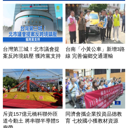
台灣第三城！北市議會提
台南「小黃公車」新增3路
案反跨境鎮壓 獲跨黨支持
線 完善偏鄉交通運輸
斥資157億元橋科聯外匝
同濟會攜企業投資品德教
道今動土 將串聯半導體S
育 七校國小獲教材資源
廊帶