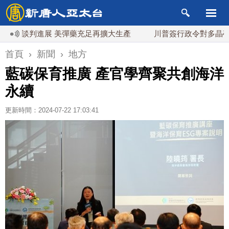
判進展 美彈藥充足再擴大生產
川普簽行政令對多晶矽課15%關
首頁
›
新聞
›
地方
藍碳保育推廣 產官學齊聚共創海洋
永續
更新時間：2024-07-22 17:03:41