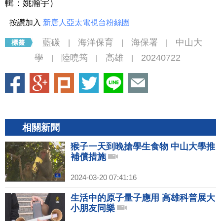
輯：姚瀚宇）
按讚加入
新唐人亞太電視台粉絲團
藍碳
海洋保育
海保署
中山大
|
|
|
學
陸曉筠
高雄
20240722
|
|
|
相關新聞
猴子一天到晚搶學生食物 中山大學推
補償措施
2024-03-20 07:41:16
生活中的原子量子應用 高雄科普展大
小朋友同樂