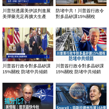
川普預透露美伊談判進展
防堵中共！川普簽行政令
美彈藥充足再擴大生產
對多晶矽課15%關稅
川普簽行政令對多晶矽課
川普簽行政令對多晶矽課
15%關稅 防堵中共傾銷
15%關稅 防堵中共傾銷