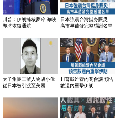
川普：伊朗擁核夢碎 海峽
日本強震台灣挺身賑災！
即將恢復通航
高市早苗發完整感謝名單
太子集團二號人物胡小偉
川普戴維營內閣會議 預告
從日本被引渡至美國
數週內重擊伊朗