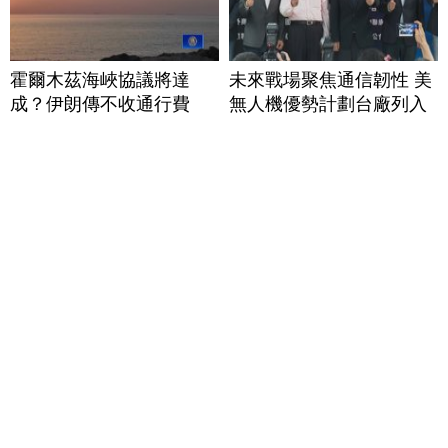
霍爾木茲海峽協議將達
未來戰場聚焦通信韌性 美
成？伊朗傳不收通行費
無人機優勢計劃台廠列入