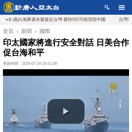
颱風白海豚週末最接近台灣 最快9日可能登陸中國
台灣漢光首結
首頁
›
新聞
›
國際
印太國家將進行安全對話 日美合作
促台海和平
更新時間：2024-07-24 19:51:08