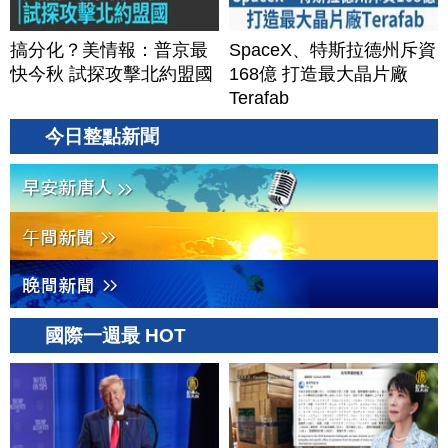
搞分化？美情報：普京最
SpaceX、特斯拉德州斥資
快今秋 試探攻擊北約盟國
168億 打造最大晶片廠
Terafab
今日整點新聞
國際一週最 HOT