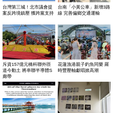
台灣第三城！北市議會提
台南「小黃公車」新增3路
案反跨境鎮壓 獲跨黨支持
線 完善偏鄉交通運輸
斥資157億元橋科聯外匝
花蓮漁港親子釣魚同樂 羅
道今動土 將串聯半導體S
時豐壓軸獻唱掀高潮
廊帶