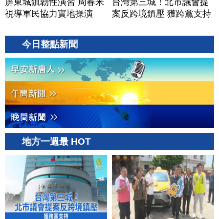
屏東城鎮韌性演習 周春米
台灣第三城！北市議會提
視導軍民協力實地操演
案反跨境鎮壓 獲跨黨支持
今日整點新聞
地方一週最 HOT