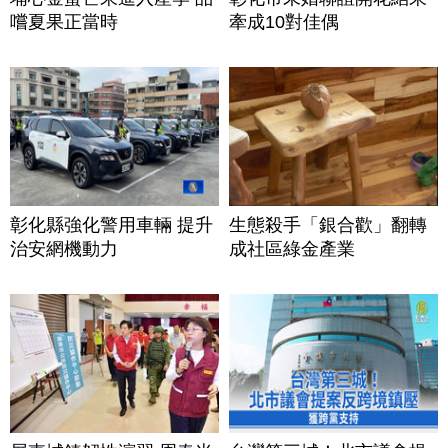
嚐夏果正當時
牽成10對佳偶
彰化縣強化警用車輛 提升
生態殺手「銀合歡」翻轉
治安網機動力
成社區綠金產業