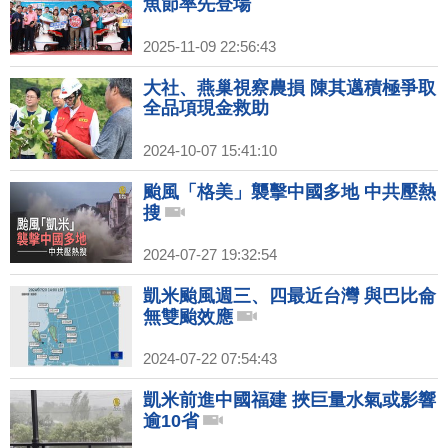
魚節率先登場
2025-11-09 22:56:43
大社、燕巢視察農損 陳其邁積極爭取
全品項現金救助
2024-10-07 15:41:10
颱風「格美」襲擊中國多地 中共壓熱
搜
2024-07-27 19:32:54
凱米颱風週三、四最近台灣 與巴比侖
無雙颱效應
2024-07-22 07:54:43
凱米前進中國福建 挾巨量水氣或影響
逾10省