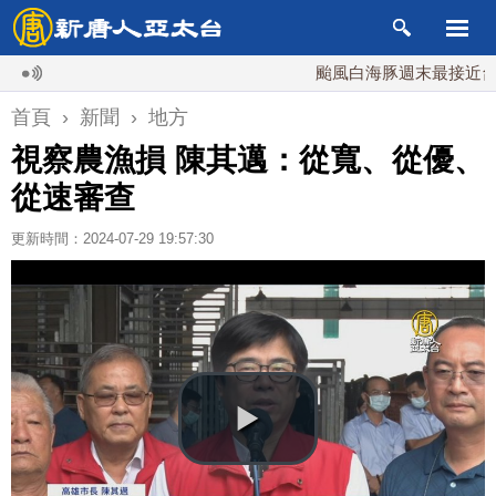
颱風白海豚週末最接近台灣 最
首頁
›
新聞
›
地方
視察農漁損 陳其邁：從寬、從優、
從速審查
更新時間：2024-07-29 19:57:30