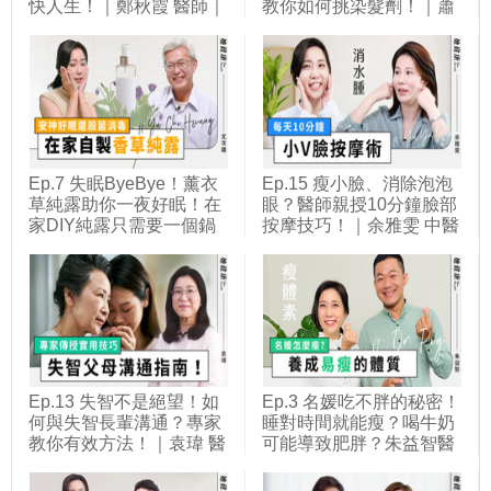
快人生！｜鄭秋霞 醫師｜
教你如何挑染髮劑！｜蕭
她健康She Health
全佑 醫師｜她健康She
Health
Ep.7 失眠ByeBye！薰衣
Ep.15 瘦小臉、消除泡泡
草純露助你一夜好眠！在
眼？醫師親授10分鐘臉部
家DIY純露只需要一個鍋
按摩技巧！｜余雅雯 中醫
子！｜尤次雄 老師｜她健
師｜她健康She Health
康She Health
Ep.13 失智不是絕望！如
Ep.3 名媛吃不胖的秘密！
何與失智長輩溝通？專家
睡對時間就能瘦？喝牛奶
教你有效方法！｜袁瑋 醫
可能導致肥胖？朱益智醫
師｜她健康She Health
師 教你養成易瘦體質！｜
她健康She Health