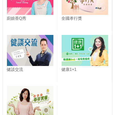
廚娘香Q秀
全國孝行獎
健談交流
健康1+1