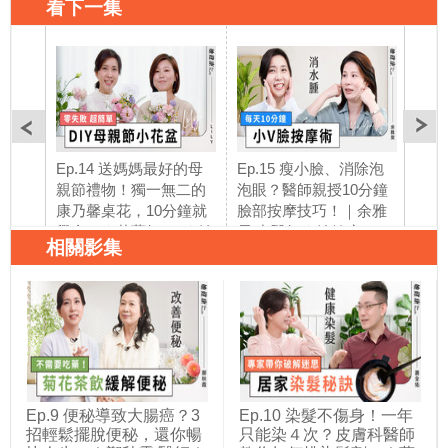
看下一集
Ep.14 送媽媽最好的母
Ep.15 瘦小臉、消除泡
Ep
親節禮物！獨一無二的
泡眼？醫師親授10分鐘
白花
康乃馨桌花，10分鐘就
臉部按摩技巧！｜余雅
養術
學會！｜花藝師Lily｜她
雯 中醫師｜她健康She
法！
相關影集
健康She Health
Health
健康S
Ep.9 便秘導致大腸癌？3
Ep.10 染髮不傷身！一年
招輕鬆擺脫便秘，還你暢
只能染４次？皮膚科醫師