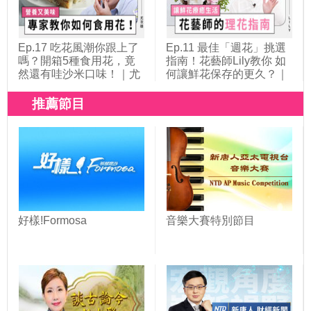
Ep.17 吃花風潮你跟上了
Ep.11 最佳「週花」挑選
嗎？開箱5種食用花，竟
指南！花藝師Lily教你 如
然還有哇沙米口味！｜尤
何讓鮮花保存的更久？｜
次雄 老師｜她健康She
她健康She Health
Health
推薦節目
好樣!Formosa
音樂大賽特別節目