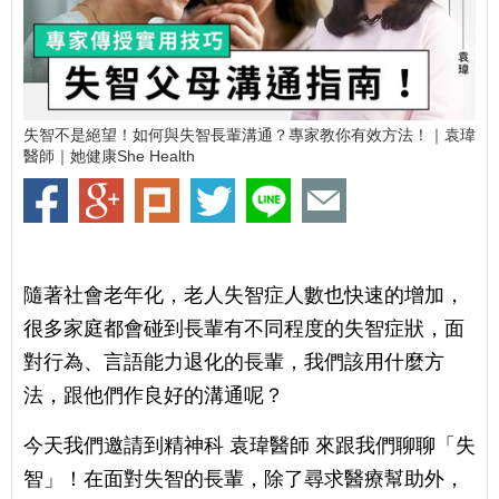
失智不是絕望！如何與失智長輩溝通？專家教你有效方法！｜袁瑋
醫師｜她健康She Health
隨著社會老年化，老⼈失智症⼈數也快速的增加，
很多家庭都會碰到長輩有不同程度的失智症狀，⾯
對⾏為、⾔語能⼒退化的長輩，我們該⽤什麼⽅
法，跟他們作良好的溝通呢？
今天我們邀請到精神科 袁瑋醫師 來跟我們聊聊「失
智」！在面對失智的長輩，除了尋求醫療幫助外，