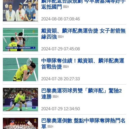
麟洋配返台談規劃 今早唐嘉鴻等好手
返抵國門
2024-08-08 07:08:46
戴資穎、麟洋配奧運告捷 女子射箭無
緣四強
2024-07-29 07:45:08
中華隊奪佳績！戴資穎、麟洋配奧運
首戰告捷
2024-07-28 20:27:33
巴黎奧運羽球男雙「麟洋配」驚險2
連勝
2024-07-29 12:34:50
巴黎奧運倒數 盤點中華隊奪牌熱門名
單