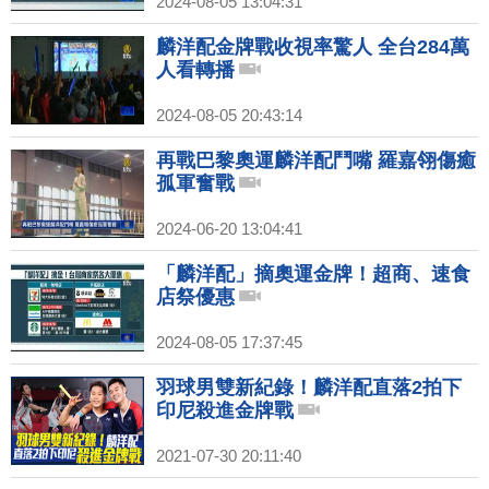
2024-08-05 13:04:31
麟洋配金牌戰收視率驚人 全台284萬
人看轉播
2024-08-05 20:43:14
再戰巴黎奧運麟洋配鬥嘴 羅嘉翎傷癒
孤軍奮戰
2024-06-20 13:04:41
「麟洋配」摘奧運金牌！超商、速食
店祭優惠
2024-08-05 17:37:45
羽球男雙新紀錄！麟洋配直落2拍下
印尼殺進金牌戰
2021-07-30 20:11:40