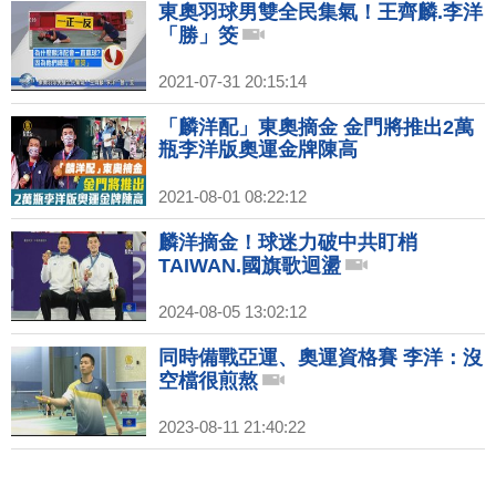
東奧羽球男雙全民集氣！王齊麟.李洋
「勝」筊
2021-07-31 20:15:14
「麟洋配」東奧摘金 金門將推出2萬
瓶李洋版奧運金牌陳高
2021-08-01 08:22:12
麟洋摘金！球迷力破中共盯梢
TAIWAN.國旗歌迴盪
2024-08-05 13:02:12
同時備戰亞運、奧運資格賽 李洋：沒
空檔很煎熬
2023-08-11 21:40:22