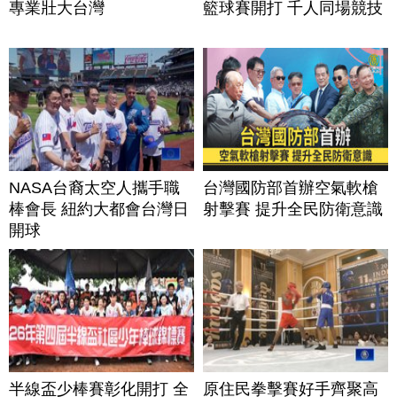
專業壯大台灣
籃球賽開打 千人同場競技
NASA台裔太空人攜手職
台灣國防部首辦空氣軟槍
棒會長 紐約大都會台灣日
射擊賽 提升全民防衛意識
開球
半線盃少棒賽彰化開打 全
原住民拳擊賽好手齊聚高