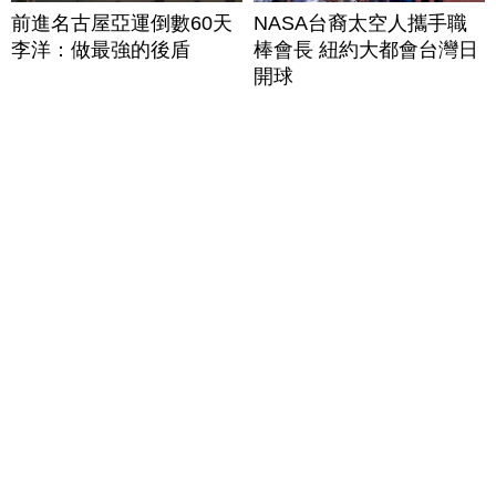
前進名古屋亞運倒數60天
NASA台裔太空人攜手職
李洋：做最強的後盾
棒會長 紐約大都會台灣日
開球