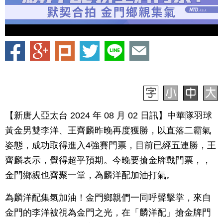
【新唐人亞太台 2024 年 08 月 02 日訊】中華隊羽球
黃金男雙李洋、王齊麟昨晚再度獲勝，以直落二霸氣
姿態，成功取得進入4強賽門票，目前已經五連勝，王
齊麟表示，覺得超乎預期。今晚要搶金牌戰門票，，
金門鄉親也齊聚一堂，為麟洋配加油打氣。
為麟洋配集氣加油！金門鄉親們一同呼聲擊掌，來自
金門的李洋被視為金門之光，在「麟洋配」搶金牌門