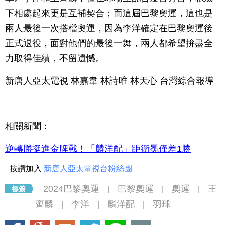
下相處起來更是互補契合；而這屆巴黎奧運，這也是
兩人最後一次搭檔奧運，因為李洋確定在巴黎奧運後
正式退役，面對他們的最後一舞，兩人都希望拚盡全
力取得佳績，不留遺憾。
新唐人亞太電視 林嘉韋 林詩唯 林天心 台灣綜合報導
相關新聞：
逆轉勝挺進金牌戰！「麟洋配」距衛冕僅差1勝
按讚加入
新唐人亞太電視台粉絲團
2024巴黎奧運
巴黎奧運
奧運
王
|
|
|
齊麟
李洋
麟洋配
羽球
|
|
|