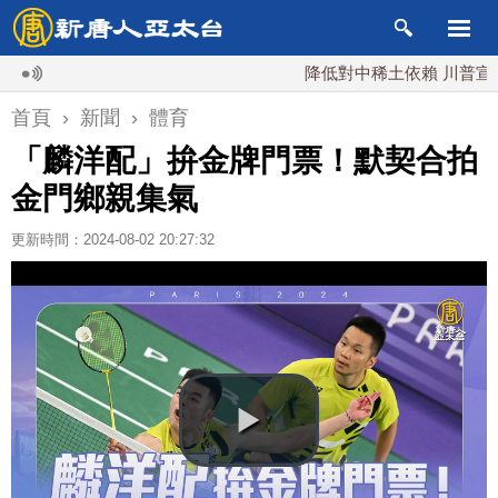
降低對中稀土依賴 川普宣布礦業
首頁
›
新聞
›
體育
「麟洋配」拚金牌門票！默契合拍
金門鄉親集氣
更新時間：2024-08-02 20:27:32