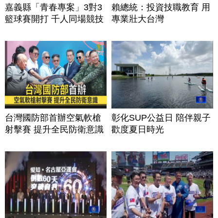
嘉義縣「青春專案」3對3
賴總統：投資技職教育 用
籃球賽開打 千人同場競技
專業壯大台灣
台灣國防部首辦空氣軟槍
彰化SUP公益日 陪伴親子
射擊賽 提升全民防衛意識
歡度夏日時光