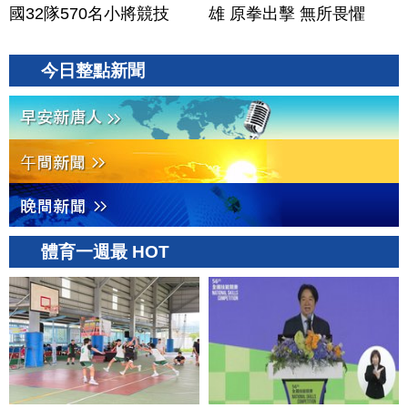
國32隊570名小將競技
雄 原拳出擊 無所畏懼
今日整點新聞
體育一週最 HOT