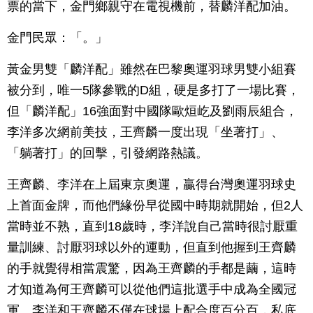
票的當下，金門鄉親守在電視機前，替麟洋配加油。
金門民眾：「。」
黃金男雙「麟洋配」雖然在巴黎奧運羽球男雙小組賽
被分到，唯一5隊參戰的D組，硬是多打了一場比賽，
但「麟洋配」16強面對中國隊歐烜屹及劉雨辰組合，
李洋多次網前美技，王齊麟一度出現「坐著打」、
「躺著打」的回擊，引發網路熱議。
王齊麟、李洋在上屆東京奧運，贏得台灣奧運羽球史
上首面金牌，而他們緣份早從國中時期就開始，但2人
當時並不熟，直到18歲時，李洋說自己當時很討厭重
量訓練、討厭羽球以外的運動，但直到他握到王齊麟
的手就覺得相當震驚，因為王齊麟的手都是繭，這時
才知道為何王齊麟可以從他們這批選手中成為全國冠
軍。李洋和王齊麟不僅在球場上配合度百分百，私底