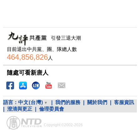
引發三退大潮
目前退出中共黨、團、隊總人數
464,856,826
人
隨處可看新唐人
語言：
中文(台灣)
|
我們的服務
|
關於我們
|
客服資訊
|
澄清與更正
|
倫理委員會
Copyright ©2002-2026