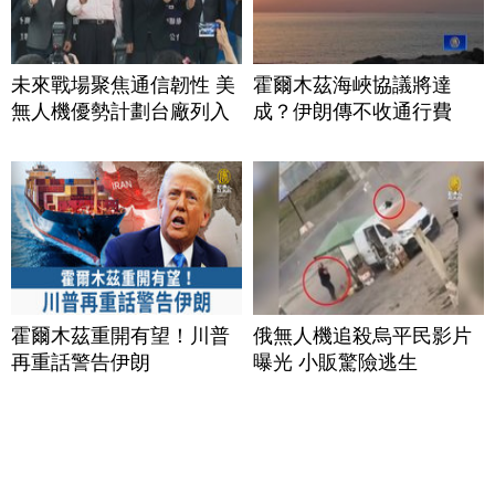
未來戰場聚焦通信韌性 美
霍爾木茲海峽協議將達
無人機優勢計劃台廠列入
成？伊朗傳不收通行費
霍爾木茲重開有望！川普
俄無人機追殺烏平民影片
再重話警告伊朗
曝光 小販驚險逃生