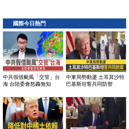
國際今日熱門
中共假借颱風「交管」台
中東局勢動盪 土耳其沙特
海 台陸委會怒轟無知
巴基斯坦誓共同防禦