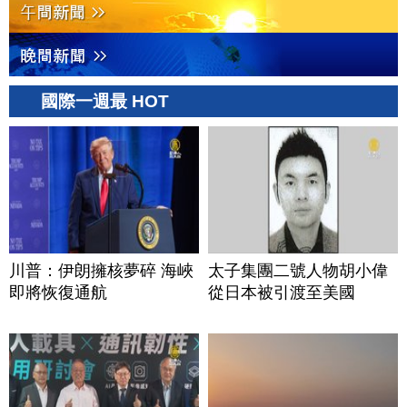
國際一週最 HOT
川普：伊朗擁核夢碎 海峽
太子集團二號人物胡小偉
即將恢復通航
從日本被引渡至美國