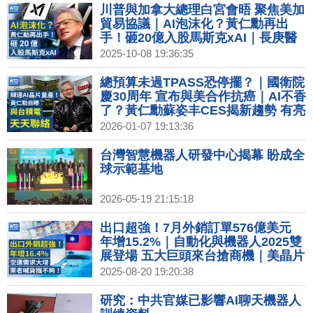
川普與加拿大總理白宮會晤 聚焦美加
貿易協議｜AI泡沫化？黃仁勳再出
手！砸20億入股馬斯克xAI｜長庚醫
科砸35億設新廠 插旗嘉義馬稠後園區
2025-10-08 19:36:35
｜中共稱十一消費增長 當地居民：沒
人氣也沒生意｜巴黎時裝週香奈兒打
總預算未過TPASS恐停擺？｜國衛院
造星際宇宙 妮可基嫚白衫亮相
慶30周年 宣布與美合作抗癌｜AI不香
了？黃仁勳蘇姿丰CES揭新趨勢 有亮
點？｜川普宣布與委國達原油協議 將
2026-01-07 19:13:36
向美出口5千萬桶｜歐洲寒潮來襲 數
百航班被迫取消
台灣智慧機器人研發中心揭幕 盼成全
球示範基地
2026-05-19 21:15:18
出口超強！7月外銷訂單576億美元
年增15.2%｜自動化與機器人2025雙
展登場 五大巨頭來台搶商機｜美晶片
補助換入股？台積電股價重挫3.8%｜
2025-08-20 19:20:38
汽車關稅歸零對策？裕隆：4策略、
尋求新代工機會
研究：中共官媒已影響AI聊天機器人