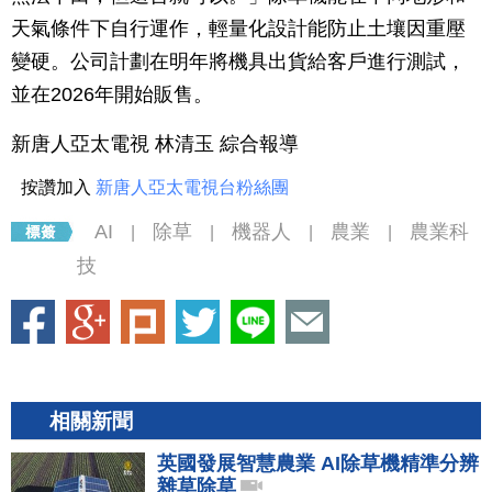
天氣條件下自行運作，輕量化設計能防止土壤因重壓
變硬。公司計劃在明年將機具出貨給客戶進行測試，
並在2026年開始販售。
新唐人亞太電視 林清玉 綜合報導
按讚加入
新唐人亞太電視台粉絲團
AI
除草
機器人
農業
農業科
|
|
|
|
技
相關新聞
英國發展智慧農業 AI除草機精準分辨
雜草除草