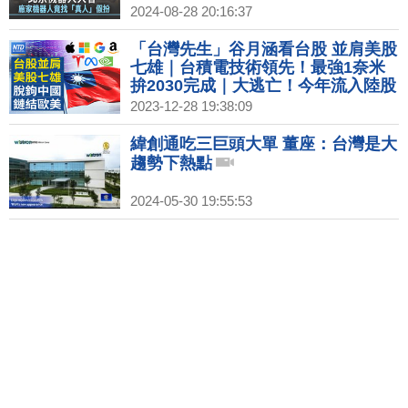
2024-08-28 20:16:37
「台灣先生」谷月涵看台股 並肩美股
七雄｜台積電技術領先！最強1奈米
拚2030完成｜大逃亡！今年流入陸股
的外資近九成退場｜藝人西進風險高
2023-12-28 19:38:09
外媒指五月天遭中共施壓
緯創通吃三巨頭大單 董座：台灣是大
趨勢下熱點
2024-05-30 19:55:53