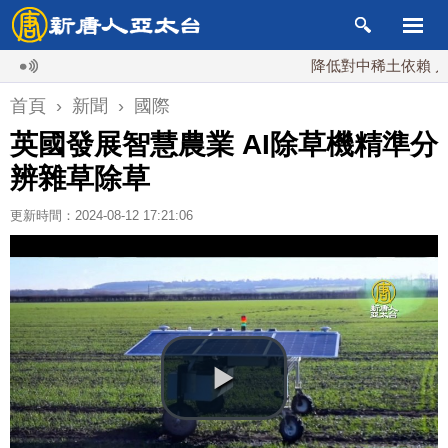
降低對中稀土依賴 川普宣布
首頁
›
新聞
›
國際
英國發展智慧農業 AI除草機精準分
辨雜草除草
更新時間：2024-08-12 17:21:06