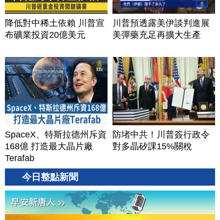
降低對中稀土依賴 川普宣
川普預透露美伊談判進展
布礦業投資20億美元
美彈藥充足再擴大生產
SpaceX、特斯拉德州斥資
防堵中共！川普簽行政令
168億 打造最大晶片廠
對多晶矽課15%關稅
Terafab
今日整點新聞