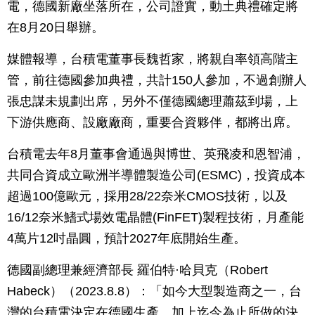
電，德國新廠坐落所在，公司證實，動土典禮確定將
在8月20日舉辦。
媒體報導，台積電董事長魏哲家，將親自率領高階主
管，前往德國參加典禮，共計150人參加，不過創辦人
張忠謀未規劃出席，另外不僅德國總理蕭茲到場，上
下游供應商、設廠廠商，重要合資夥伴，都將出席。
台積電去年8月董事會通過與博世、英飛凌和恩智浦，
共同合資成立歐洲半導體製造公司(ESMC)，投資成本
超過100億歐元，採用28/22奈米CMOS技術，以及
16/12奈米鰭式場效電晶體(FinFET)製程技術，月產能
4萬片12吋晶圓，預計2027年底開始生產。
德國副總理兼經濟部長 羅伯特·哈貝克（Robert
Habeck）（2023.8.8）：「如今大型製造商之一，台
灣的台積電決定在德國生產。加上迄今為止所做的決