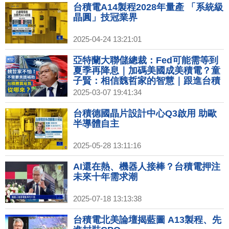
台積電A14製程2028年量產 「系統級
晶圓」技冠業界
2025-04-24 13:21:01
亞特蘭大聯儲總裁：Fed可能需等到
夏季再降息｜加碼美國成美積電？童
子賢：相信魏哲家的智慧｜跟進台積
西門子增2.85億美元在美設2座新廠
2025-03-07 19:41:34
｜二手市場消費熱 日最大二手電商平
台插旗台灣
台積德國晶片設計中心Q3啟用 助歐
半導體自主
2025-05-28 13:11:16
AI還在熱、機器人接棒？台積電押注
未來十年需求潮
2025-07-18 13:13:38
台積電北美論壇揭藍圖 A13製程、先