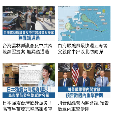
台灣雲林縣議會反中共跨
白海豚颱風最快週五海警
境鎮壓提案 無異議通過
父親節中部以北防雨彈
日本強震台灣挺身賑災！
川普戴維營內閣會議 預告
高市早苗發完整感謝名單
數週內重擊伊朗