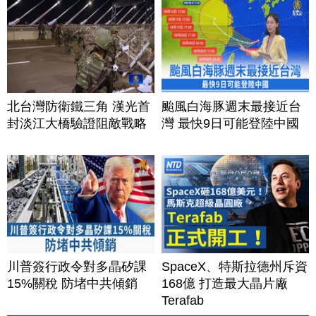
北台灣防衛鐵三角 漢光首
颱風白海豚週末最接近台
封淡江大橋驗證阻敵戰略
灣 最快9日可能登陸中國
川普簽行政令對多晶矽課
SpaceX、特斯拉德州斥資
15%關稅 防堵中共傾銷
168億 打造最大晶片廠
Terafab