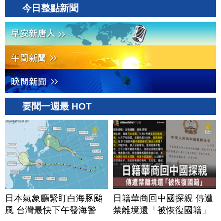
今日整點新聞
要聞一週最 HOT
日本氣象廳緊盯白海豚颱
日籍華商回中國探親 傳遭
風 台灣最快下午發海警
禁離境還「被恢復國籍」