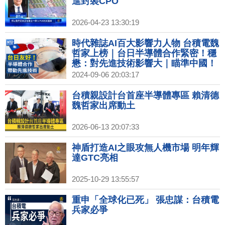
進封裝CPO
2026-04-23 13:30:19
時代雜誌AI百大影響力人物 台積電魏
哲家上榜｜台日半導體合作緊密！穩
懋：對先進技術影響大｜瞄準中國！
荷蘭再擴大晶片製造設備出口限制
2024-09-06 20:03:17
台積親設計台首座半導體專區 賴清德
魏哲家出席動土
2026-06-13 20:07:33
神盾打造AI之眼攻無人機市場 明年輝
達GTC亮相
2025-10-29 13:55:57
重申「全球化已死」 張忠謀：台積電
兵家必爭