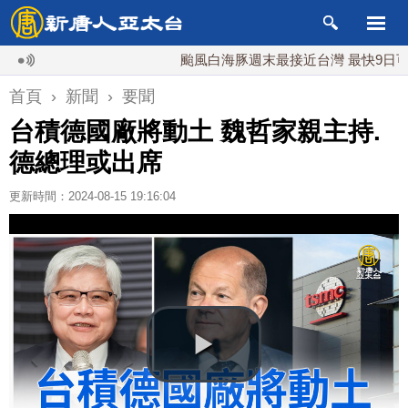
颱風白海豚週末最接近台灣 最快9日可能登
首頁
›
新聞
›
要聞
台積德國廠將動土 魏哲家親主持.
德總理或出席
更新時間：2024-08-15 19:16:04