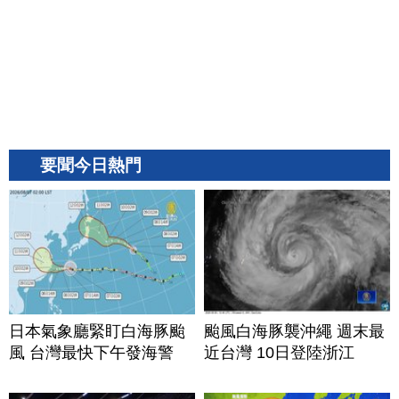
要聞今日熱門
日本氣象廳緊盯白海豚颱
颱風白海豚襲沖繩 週末最
風 台灣最快下午發海警
近台灣 10日登陸浙江