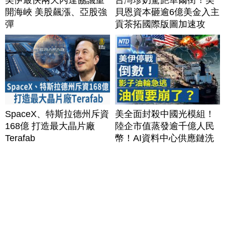
開海峽 美股飆漲、亞股強
貝恩資本砸逾6億美金入主
彈
貢茶拓國際版圖加速攻
美？｜#財經新聞｜
20260806(四)
SpaceX、特斯拉德州斥資
美全面封殺中國光模組！
168億 打造最大晶片廠
陸企市值蒸發逾千億人民
Terafab
幣！AI資料中心供應鏈洗
牌？台灣喜迎轉單！成關
鍵樞紐？｜#財經新聞
│20260805 (三)