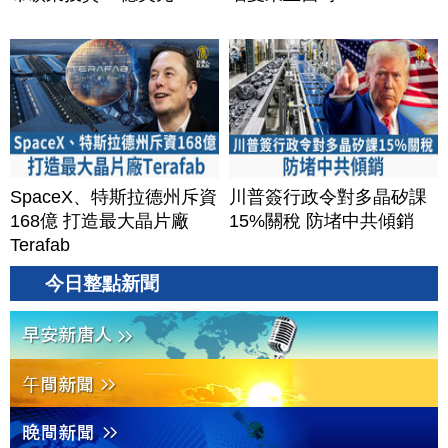
SpaceX、特斯拉德州斥資
川普簽行政令對多晶矽課
168億 打造最大晶片廠
15%關稅 防堵中共傾銷
Terafab
今日整點新聞