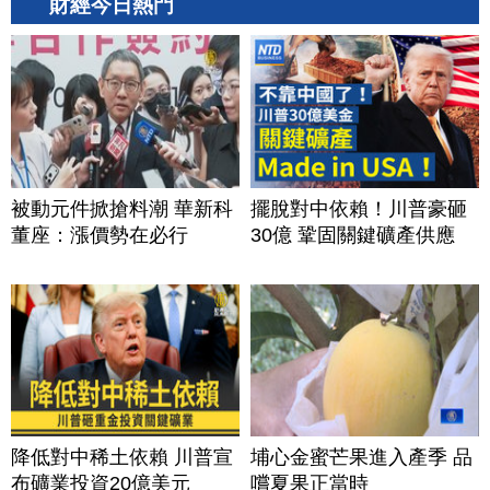
財經今日熱門
被動元件掀搶料潮 華新科
擺脫對中依賴！川普豪砸
董座：漲價勢在必行
30億 鞏固關鍵礦產供應
降低對中稀土依賴 川普宣
埔心金蜜芒果進入產季 品
布礦業投資20億美元
嚐夏果正當時