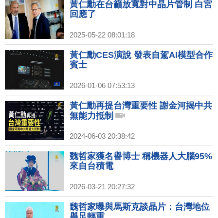
黃仁勳在台籲放寬對中晶片管制 白宮
回應了
2025-05-22 08:01:18
黃仁勳CES演說 發表自駕AI模型合作
賓士
2026-01-06 07:53:13
黃仁勳再提台灣重要性 謝金河揭中共
無能力抵制
2024-06-03 20:38:42
魏哲家獲名譽博士 稱機器人大腦95%
來自台積電
2026-03-21 20:27:32
魏哲家曝與馬斯克談晶片：台灣地位
舉足輕重