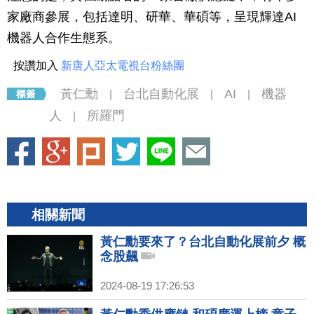
家廠商參展，包括達明、研華、華碩等，呈現輝達AI
機器人合作生態系。
按讚加入
新唐人亞太電視台粉絲團
黃仁勳
台北自動化展
AI
機器
|
|
|
人
所羅門
|
相關新聞
黃仁勳要來了？台北自動化展前夕 概
念股飆
2024-08-19 17:26:53