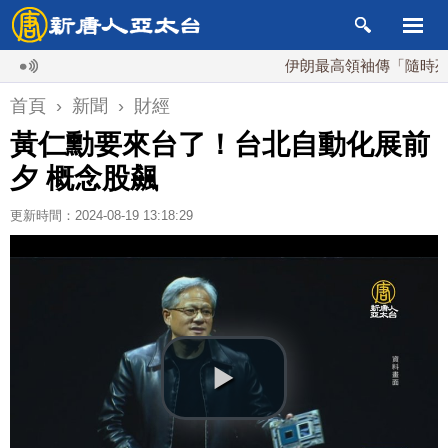
伊朗最高領袖傳「隨時死亡」
首頁
›
新聞
›
財經
黃仁勳要來台了！台北自動化展前
夕 概念股飆
更新時間：2024-08-19 13:18:29