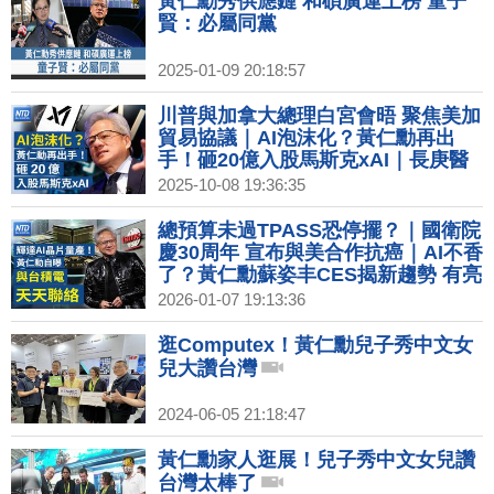
黃仁勳秀供應鏈 和碩廣運上榜 童子
賢：必屬同黨
2025-01-09 20:18:57
川普與加拿大總理白宮會晤 聚焦美加
貿易協議｜AI泡沫化？黃仁勳再出
手！砸20億入股馬斯克xAI｜長庚醫
科砸35億設新廠 插旗嘉義馬稠後園區
2025-10-08 19:36:35
｜中共稱十一消費增長 當地居民：沒
人氣也沒生意｜巴黎時裝週香奈兒打
總預算未過TPASS恐停擺？｜國衛院
造星際宇宙 妮可基嫚白衫亮相
慶30周年 宣布與美合作抗癌｜AI不香
了？黃仁勳蘇姿丰CES揭新趨勢 有亮
點？｜川普宣布與委國達原油協議 將
2026-01-07 19:13:36
向美出口5千萬桶｜歐洲寒潮來襲 數
百航班被迫取消
逛Computex！黃仁勳兒子秀中文女
兒大讚台灣
2024-06-05 21:18:47
黃仁勳家人逛展！兒子秀中文女兒讚
台灣太棒了