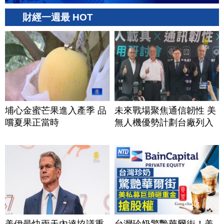
財經一週最 HOT
埔心金蜜芒果進入產季 品
未來戰場聚焦通信韌性 美
嚐夏果正當時
無人機優勢計劃台廠列入
美伊最快兩天內達協議重
台灣珍奶驚艷華爾街！美