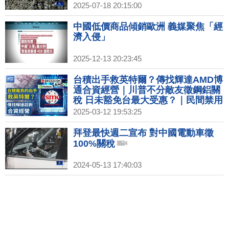
2025-07-18 20:15:00
中國低價商品傾銷歐洲 義媒聚焦「經
濟入侵」
2025-12-13 20:23:45
台積出手救英特爾？傳找輝達AMD博
通合資經營｜川普不分敵友徵鋼鋁關
稅 日未豁免台最大受惠？｜民間禁用
DeepSeek？數發部：涉個資可限制
2025-03-12 19:53:25
｜美國鋼鋁關稅生效！歐盟宣布反制
關稅4/1實施｜中華電首屆Tech Day
拜登最快週二宣布 對中國電動車徵
AI應用一次看
100%關稅
2024-05-13 17:40:03