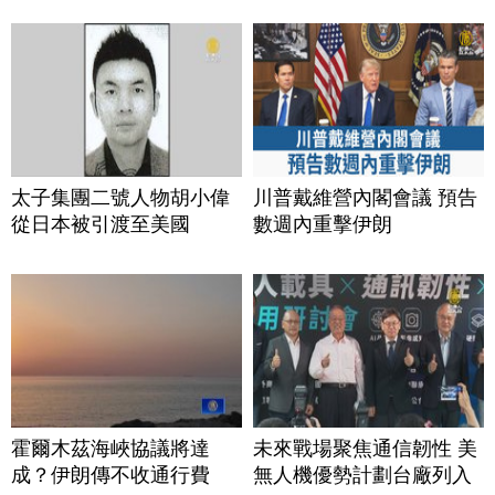
太子集團二號人物胡小偉
川普戴維營內閣會議 預告
從日本被引渡至美國
數週內重擊伊朗
霍爾木茲海峽協議將達
未來戰場聚焦通信韌性 美
成？伊朗傳不收通行費
無人機優勢計劃台廠列入