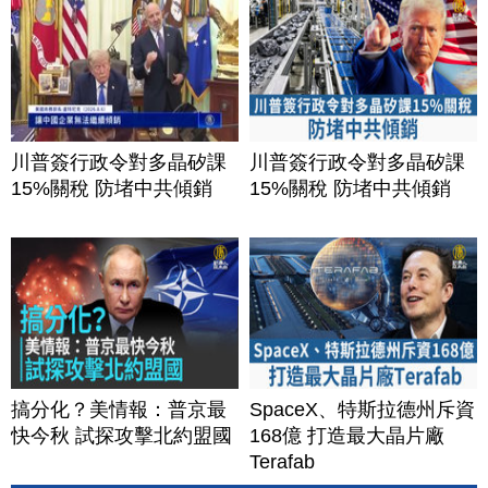
川普簽行政令對多晶矽課
川普簽行政令對多晶矽課
15%關稅 防堵中共傾銷
15%關稅 防堵中共傾銷
搞分化？美情報：普京最
SpaceX、特斯拉德州斥資
快今秋 試探攻擊北約盟國
168億 打造最大晶片廠
Terafab