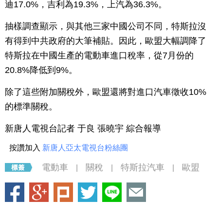
迪17.0%，吉利為19.3%，上汽為36.3%。
抽樣調查顯示，與其他三家中國公司不同，特斯拉沒
有得到中共政府的大筆補貼。因此，歐盟大幅調降了
特斯拉在中國生產的電動車進口稅率，從7月份的
20.8%降低到9%。
除了這些附加關稅外，歐盟還將對進口汽車徵收10%
的標準關稅。
新唐人電視台記者 于良 張曉宇 綜合報導
按讚加入
新唐人亞太電視台粉絲團
電動車
關稅
特斯拉汽車
歐盟
|
|
|