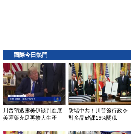
國際今日熱門
川普預透露美伊談判進展
防堵中共！川普簽行政令
美彈藥充足再擴大生產
對多晶矽課15%關稅