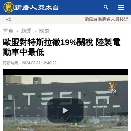
颱風白海豚週末最接近台灣 最
首頁
›
新聞
›
國際
歐盟對特斯拉徵19%關稅 陸製電
動車中最低
更新時間：2024-08-21 12:40:22