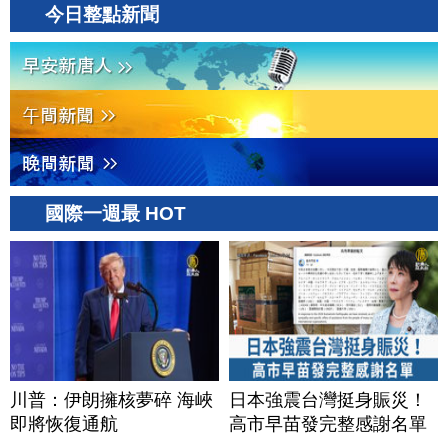
今日整點新聞
國際一週最 HOT
川普：伊朗擁核夢碎 海峽
日本強震台灣挺身賑災！
即將恢復通航
高市早苗發完整感謝名單