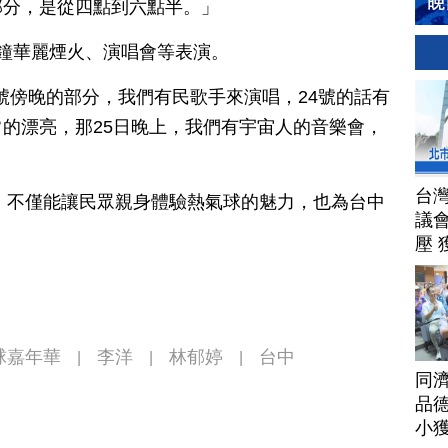
部分，是從四點到六點半。」
鐘華麗煙火、演唱會等表演。
3號傍晚的部分，我們有民歌手來演唱，24號的話有
的漂亮，那25日晚上，我們有宇宙人的音樂會，
台
動，不僅能讓民眾親身體驗熱氣球的魅力，也為台中
議
壓 
球嘉年華
李洋
林郁婷
台中
|
|
|
同
品德
小