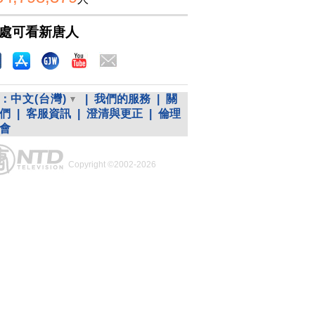
處可看新唐人
：
中文(台灣)
|
我們的服務
|
關
們
|
客服資訊
|
澄清與更正
|
倫理
會
Copyright ©2002-2026