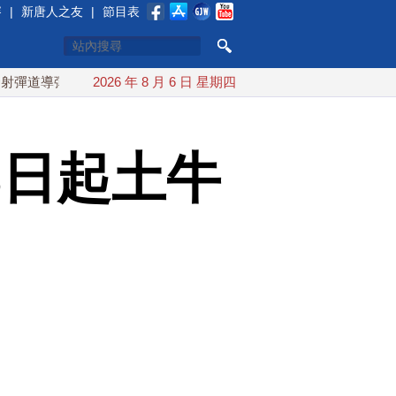
賽
|
新唐人之友
|
節目表
 落日本EEZ外
2026 年 8 月 6 日 星期四
紅海戰火續升溫 也門胡塞武裝稱又襲擊沙特
3日起土牛