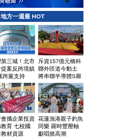
地方一週最 HOT
灣第三城！北市
斥資157億元橋科
會提案反跨境鎮
聯外匝道今動土
獲跨黨支持
將串聯半導體S廊
帶
濟會攜企業投資
花蓮漁港親子釣魚
教育 七校國
同樂 羅時豐壓軸
獲教材資源
獻唱掀高潮