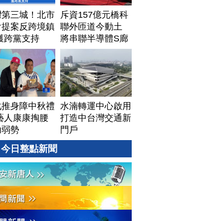
灣第三城！北市
斥資157億元橋科
會提案反跨境鎮
聯外匝道今動土
獲跨黨支持
將串聯半導體S廊
帶
化推身障中秋禮
水湳轉運中心啟用
藝人康康掏腰
打造中台灣交通新
助弱勢
門戶
今日整點新聞