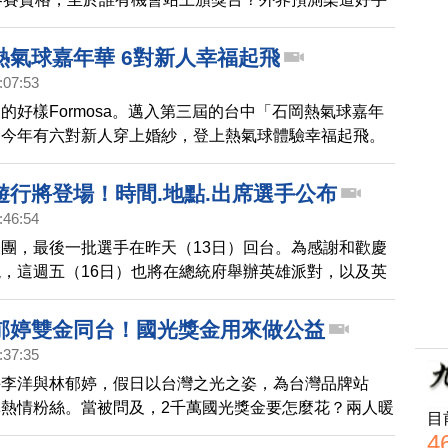
球一姐戴資穎都是熱門人選。體操隊的「貓王」唐嘉鴻因
過去年杭州亞運，也被看好在今年巴黎奧運奪牌。
熱氣球嘉年華 6對新人幸福起飛
:07:53
的好樣Formosa。邁入第三屆的台中「石岡熱氣球嘉年
，今年有六對新人穿上婚紗，登上熱氣球體驗幸福起飛。
影響，週六日的上下午場，順延到9日及10日舉行，呼
防颱，避免外出。
遊行將登場！時間.地點.出席選手公布
:46:54
團，最後一批選手在昨天（13日）回台。為感謝和歡慶
，這週五（16日）也將在總統府舉辦英雄派對，以及英
哪些奧運選手會出席，教育部也在今天（14日）公布。
郁婷雙金同台！國光獎金用來做公益
:37:35
手李洋與林郁婷，假日以台灣之光之姿，為台灣品牌站
熱情粉絲。當被問及，2千萬國光獎金要怎麼花？兩人暖
目
回饋給社會，做公益。
4