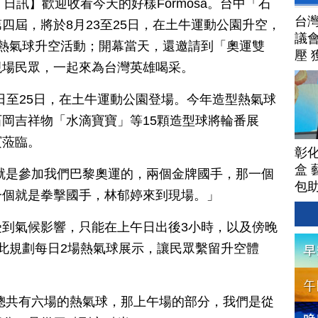
 22 日訊】歡迎收看今天的好樣Formosa。台中「石
台
四屆，將於8月23至25日，在土牛運動公園升空，
議
熱氣球升空活動；開幕當天，還邀請到「奧運雙
壓 
現場民眾，一起來為台灣英雄喝采。
3日至25日，在土牛運動公園登場。今年造型熱氣球
岡吉祥物「水滴寶寶」等15顆造型球將輪番展
賓蒞臨。
彰
盒 
就是參加我們巴黎奧運的，兩個金牌國手，那一個
包
一個就是拳擊國手，林郁婷來到現場。」
到氣候影響，只能在上午日出後3小時，以及傍晚
此規劃每日2場熱氣球展示，讓民眾繫留升空體
總共有六場的熱氣球，那上午場的部分，我們是從