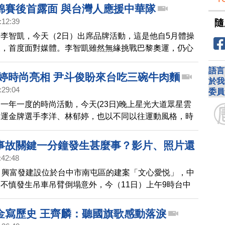
錦賽後首露面 與台灣人應援中華隊
:12:39
隨
李智凱，今天（2日）出席品牌活動，這是他自5月體操
後，首度面對媒體。李智凱雖然無緣挑戰巴黎奧運，仍心
現，與台灣人一起應援加油。
語言
郁婷時尚亮相 尹斗俊盼來台吃三碗牛肉麵
於我
:29:04
委員
一年一度的時尚活動，今天(23日)晚上星光大道眾星雲
奧運金牌選手李洋、林郁婷，也以不同以往運動風格，時
粉絲從上午就在現場等候，迎接韓國藝人尹斗俊。
事故關鍵一分鐘發生甚麼事？影片、照片還
:42:48
）興富發建設位於台中市南屯區的建案「文心愛悦」，中
不慎發生吊車吊臂倒塌意外，今（11日）上午9時台中
長林良泰、運務處長許泰銘，將於台中捷運豐樂公園站3
10事件初步調查結果。
金寫歷史 王齊麟：聽國旗歌感動落淚