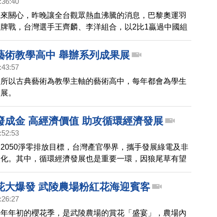
:36:40
先來關心，昨晚讓全台觀眾熱血沸騰的消息，巴黎奧運羽
牌戰，台灣選手王齊麟、李洋組合，以2比1贏過中國組
 這是奧運男羽雙打賽事，史上首次二連霸的組合，頒獎
灣球迷高唱國旗歌，王齊麟賽後表示他感動落淚。
藝術教學高中 舉辦系列成果展
:43:57
一所以古典藝術為教學主軸的藝術高中，每年都會為學生
果展。
廢成金 高經濟價值 助攻循環經濟發展
:52:53
2050淨零排放目標，台灣產官學界，攜手發展綠電及非
碳化。其中，循環經濟發展也是重要一環，因狼尾草有望
續淨零的亮點項目，有生技公司攜手學界，參與推廣計
民眾及小農加入種植，助攻循環經濟發展。
花大爆發 武陵農場粉紅花海迎賓客
:26:27
每年年初的櫻花季，是武陵農場的賞花「盛宴」，農場內