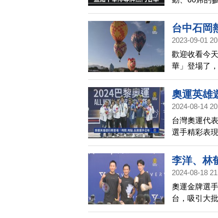
楊勇緯、羽
為大傷，錯
台中石岡
2023-09-01 20
歡迎收看今天
華」登場了
但受海葵颱風
籲民眾居家
奧運英雄
2024-08-14 20
台灣奧運代表
選手精彩表現
雄大遊行，而
李洋、林
2024-08-18 21
奧運金牌選
台，吸引大批
心回覆，要