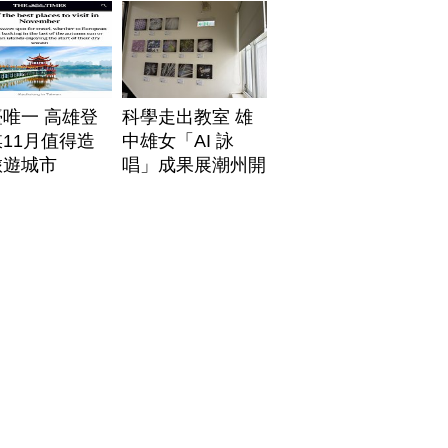
唯一 高雄登
科學走出教室 雄
11月值得造
中雄女「AI 詠
旅遊城市
唱」成果展潮州開
展