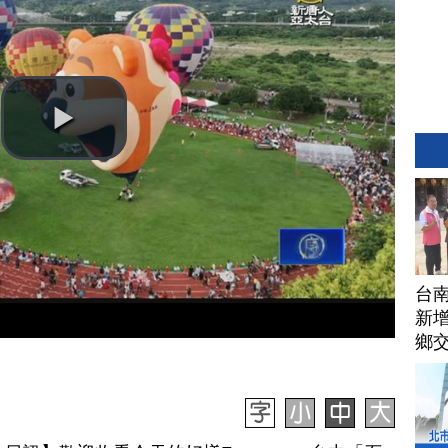
台
新增
鄉