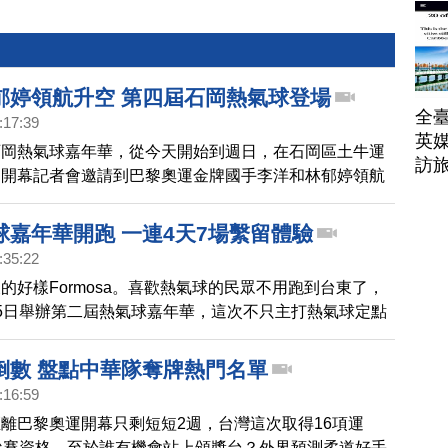
郁婷領航升空 第四屆石岡熱氣球登場
全臺
:17:39
英媒
石岡熱氣球嘉年華，從今天開始到週日，在石岡區土牛運
訪
，開幕記者會邀請到巴黎奧運金牌國手李洋和林郁婷領航
球嘉年華開跑 一連4天7場繫留體驗
:35:22
的好樣Formosa。喜歡熱氣球的民眾不用跑到台東了，
5日舉辦第二屆熱氣球嘉年華，這次不只主打熱氣球定點
還有超萌「加菲貓熱氣球」吸引遊客打卡拍照。
倒數 盤點中華隊奪牌熱門名單
:16:59
離巴黎奧運開幕只剩短短2週，台灣這次取得16項運
參賽資格，至於誰有機會站上頒獎台？外界預測柔道好手