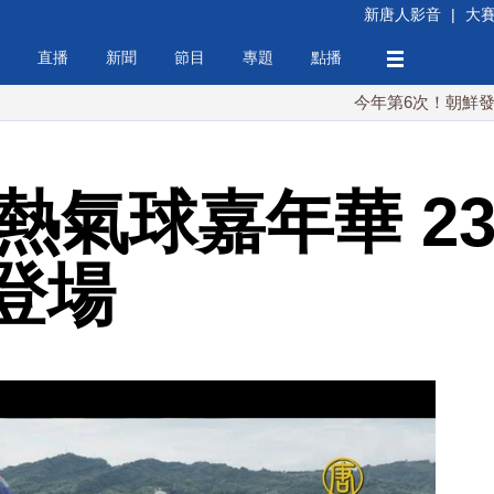
新唐人影音
|
大
直播
新聞
節目
專題
點播
今年第6次！朝鮮發射彈道導彈
岡熱氣球嘉年華 2
登場