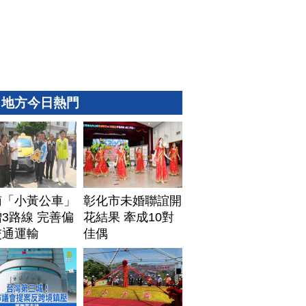
地方今日熱門
南「小黃公車」
彰化市未婚聯誼開
3路線 完善偏
花結果 牽成10對
交通運輸
佳偶