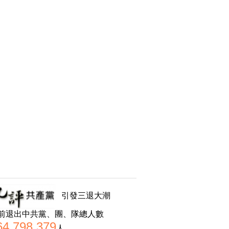
引發三退大潮
前退出中共黨、團、隊總人數
64,798,379
人