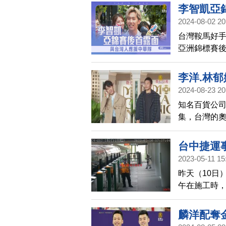
李智凱亞
2024-08-02 20
台灣鞍馬好手
亞洲錦標賽
繫中華隊表
李洋.林
2024-08-23 20
知名百貨公司
集，台灣的
尚亮相。而
台中捷運
2023-05-11 15
原始末
昨天（10日
午在施工時，
捷運公司董事
樓，說明5/
麟洋配奪