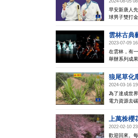
2024-08-05 08
早安新唐人
球男子雙打金
合衛冕金牌，
時，全場台
雲林古典
2023-07-09 16
在雲林，有
舉辦系列成
狼尾草化
2024-03-16 19
為了達成世界
電力資源去
成為台灣永
畫，盼更多
上萬株櫻
2022-02-10 23
歡迎回來。