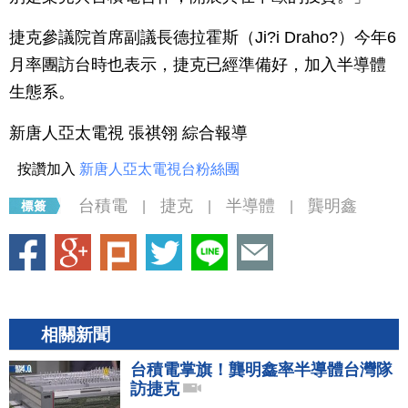
捷克參議院首席副議長德拉霍斯（Ji?i Draho?）今年6
月率團訪台時也表示，捷克已經準備好，加入半導體
生態系。
新唐人亞太電視 張祺翎 綜合報導
按讚加入
新唐人亞太電視台粉絲團
台積電
捷克
半導體
龔明鑫
|
|
|
相關新聞
台積電掌旗！龔明鑫率半導體台灣隊
訪捷克