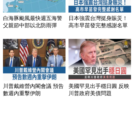
白海豚颱風最快週五海警
日本強震台灣挺身賑災！
父親節中部以北防雨彈
高市早苗發完整感謝名單
川普戴維營內閣會議 預告
美國罕見出手穩日圓 反映
數週內重擊伊朗
川普政府美債問題