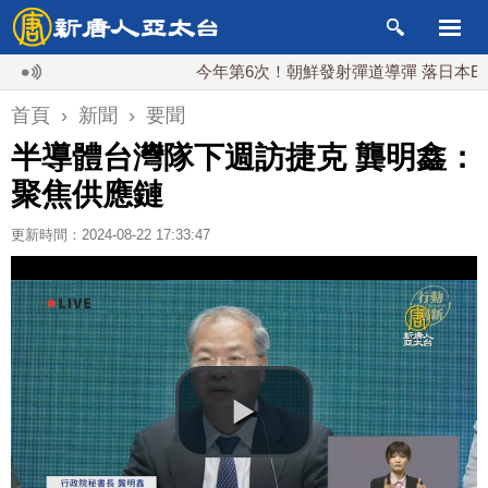
今年第6次！朝鮮發射彈道導彈 落日本EEZ外
首頁
›
新聞
›
要聞
半導體台灣隊下週訪捷克 龔明鑫：
聚焦供應鏈
更新時間：2024-08-22 17:33:47