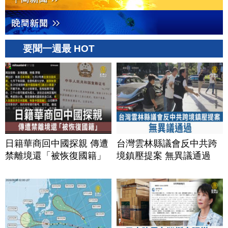
要聞一週最 HOT
日籍華商回中國探親 傳遭
台灣雲林縣議會反中共跨
禁離境還「被恢復國籍」
境鎮壓提案 無異議通過