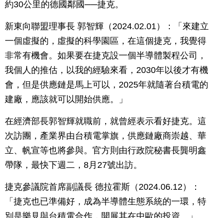
約30公里的德國鄰國──捷克。
新東向聯盟理事長 郭智輝（2024.02.01）：「來建立
一個虛擬的，虛擬的科學園區，在這個捷克，我覺得
非常有機會。如果要在捷克設一個半導體製程公司，
我個人的推估，以我的經驗來看，2030年以後才有機
會，但是供應鏈是馬上可以，2025年就隨著台積電的
建廠，應該就可以開始供應。」
在經濟部長郭智輝就職前，就曾經表示看好捷克。這
次訪團，產業界由台積電掌旗，供應鏈廠商崇越、華
立、帆宣等也將參與。官方則由行政院秘書長龔明鑫
帶隊，最快下週二，8月27號出訪。
捷克參議院首席副議長 德拉霍斯（2024.06.12）：
「捷克也已準備好，成為半導體生態系統的一環，特
別是樂見與台積電合作，開展其在中歐的投資。」