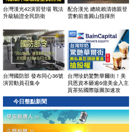
台灣漢光42演習登場 戰法
配合漢光 總統賴清德親登
升級驗證全民防衛
雲豹前進圓山指揮所
台灣國防部 發布同心36號
台灣珍奶驚艷華爾街！美
演習動員召集令
貝恩資本砸逾6億美金入主
貢茶拓國際版圖加速攻
美？｜#財經新聞｜
今日整點新聞
20260806(四)