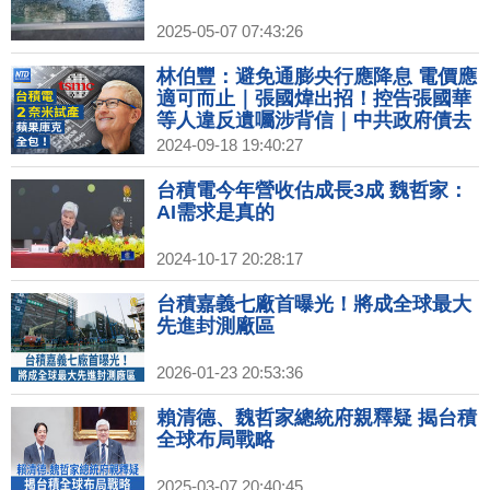
2025-05-07 07:43:26
林伯豐：避免通膨央行應降息 電價應
適可而止｜張國煒出招！控告張國華
等人違反遺囑涉背信｜中共政府債去
年逾70兆 專家：債務將連環爆｜中國
2024-09-18 19:40:27
製DUV生產65奈米晶片扯8奈米 遭打
臉
台積電今年營收估成長3成 魏哲家：
AI需求是真的
2024-10-17 20:28:17
台積嘉義七廠首曝光！將成全球最大
先進封測廠區
2026-01-23 20:53:36
賴清德、魏哲家總統府親釋疑 揭台積
全球布局戰略
2025-03-07 20:40:45