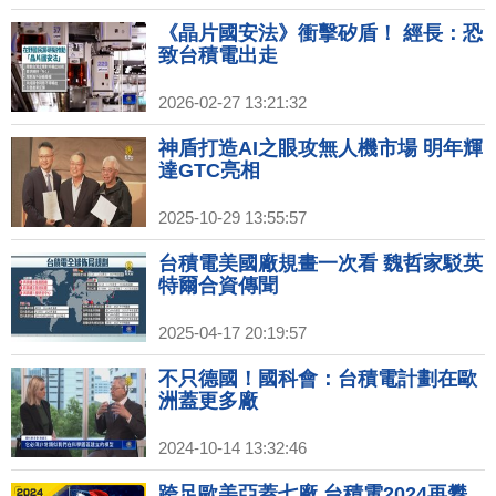
《晶片國安法》衝擊矽盾！ 經長：恐
致台積電出走
2026-02-27 13:21:32
神盾打造AI之眼攻無人機市場 明年輝
達GTC亮相
2025-10-29 13:55:57
台積電美國廠規畫一次看 魏哲家駁英
特爾合資傳聞
2025-04-17 20:19:57
不只德國！國科會：台積電計劃在歐
洲蓋更多廠
2024-10-14 13:32:46
跨足歐美亞蓋七廠 台積電2024再攀