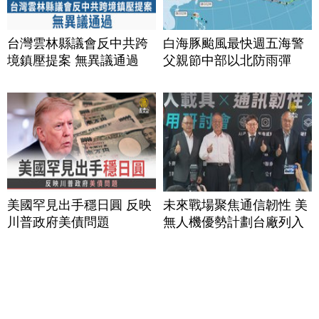
台灣雲林縣議會反中共跨
白海豚颱風最快週五海警
境鎮壓提案 無異議通過
父親節中部以北防雨彈
美國罕見出手穩日圓 反映
未來戰場聚焦通信韌性 美
川普政府美債問題
無人機優勢計劃台廠列入