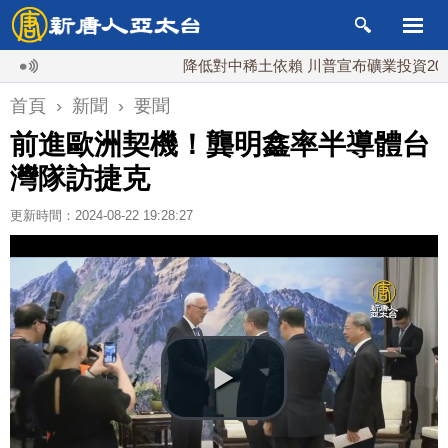
降低對中稀土依賴 川普宣布礦業投資20億美元
首頁
›
新聞
›
要聞
前進歐洲契機！龔明鑫率半導體台
灣隊訪捷克
更新時間：2024-08-22 19:28:27