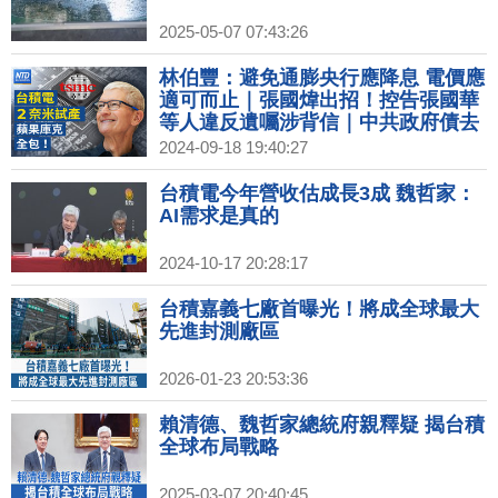
2025-05-07 07:43:26
林伯豐：避免通膨央行應降息 電價應
適可而止｜張國煒出招！控告張國華
等人違反遺囑涉背信｜中共政府債去
年逾70兆 專家：債務將連環爆｜中國
2024-09-18 19:40:27
製DUV生產65奈米晶片扯8奈米 遭打
臉
台積電今年營收估成長3成 魏哲家：
AI需求是真的
2024-10-17 20:28:17
台積嘉義七廠首曝光！將成全球最大
先進封測廠區
2026-01-23 20:53:36
賴清德、魏哲家總統府親釋疑 揭台積
全球布局戰略
2025-03-07 20:40:45