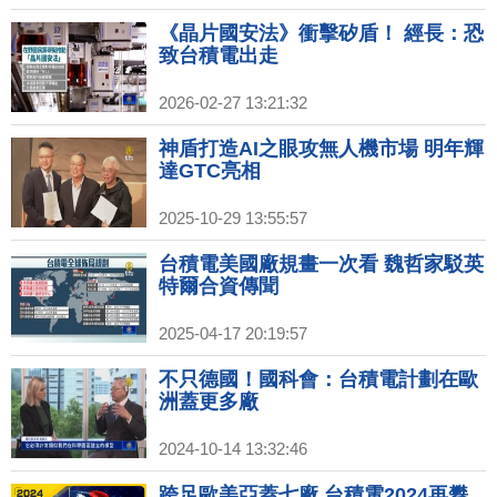
《晶片國安法》衝擊矽盾！ 經長：恐
致台積電出走
2026-02-27 13:21:32
神盾打造AI之眼攻無人機市場 明年輝
達GTC亮相
2025-10-29 13:55:57
台積電美國廠規畫一次看 魏哲家駁英
特爾合資傳聞
2025-04-17 20:19:57
不只德國！國科會：台積電計劃在歐
洲蓋更多廠
2024-10-14 13:32:46
跨足歐美亞蓋七廠 台積電2024再攀