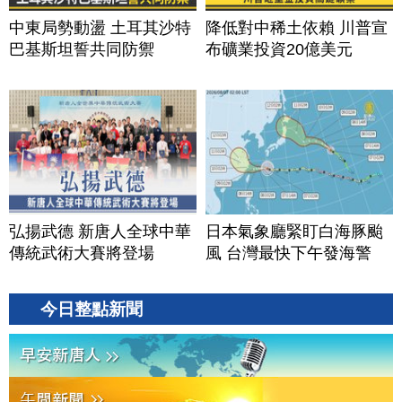
中東局勢動盪 土耳其沙特
降低對中稀土依賴 川普宣
巴基斯坦誓共同防禦
布礦業投資20億美元
弘揚武德 新唐人全球中華
日本氣象廳緊盯白海豚颱
傳統武術大賽將登場
風 台灣最快下午發海警
今日整點新聞