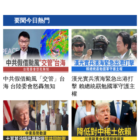
要聞今日熱門
中共假借颱風「交管」台
漢光實兵濱海緊急出港打
海 台陸委會怒轟無知
擊 賴總統勗勉國軍守護主
權