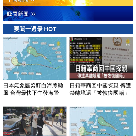
要聞一週最 HOT
日本氣象廳緊盯白海豚颱
日籍華商回中國探親 傳遭
風 台灣最快下午發海警
禁離境還「被恢復國籍」