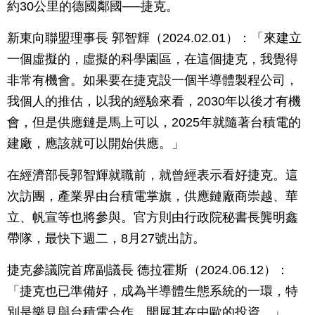
約30公里的德國鄰國──捷克。
新東向聯盟理事長 郭智輝（2024.02.01）：「來建立
一個虛擬的，虛擬的科學園區，在這個捷克，我覺得
非常有機會。如果要在捷克設一個半導體製程公司，
我個人的推估，以我的經驗來看，2030年以後才有機
會，但是供應鏈是馬上可以，2025年就隨著台積電的
建廠，應該就可以開始供應。」
在經濟部長郭智輝就職前，就曾經表示看好捷克。這
次訪團，產業界由台積電掌旗，供應鏈廠商崇越、華
立、帆宣等也將參與。官方則由行政院秘書長龔明鑫
帶隊，最快下週二，8月27號出訪。
捷克參議院首席副議長 德拉霍斯（2024.06.12）：
「捷克也已準備好，成為半導體生態系統的一環，特
別是樂見與台積電合作，開展其在中歐的投資。」