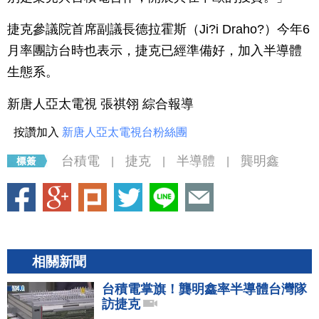
捷克參議院首席副議長德拉霍斯（Ji?i Draho?）今年6
月率團訪台時也表示，捷克已經準備好，加入半導體
生態系。
新唐人亞太電視 張祺翎 綜合報導
按讚加入
新唐人亞太電視台粉絲團
台積電
捷克
半導體
龔明鑫
|
|
|
相關新聞
台積電掌旗！龔明鑫率半導體台灣隊
訪捷克