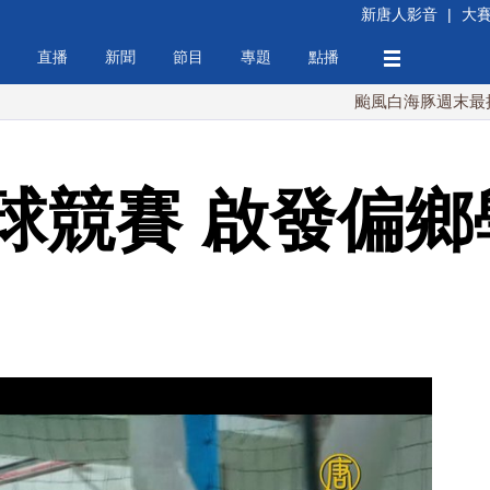
新唐人影音
|
大
直播
新聞
節目
專題
點播
颱風白海豚週末最接近台灣 
球競賽 啟發偏鄉