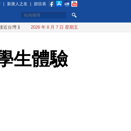
賽
|
新唐人之友
|
節目表
最快9日可能登陸中國
2026 年 8 月 7 日 星期五
台灣漢光首結合城鎮演習 AIT連續發文
學生體驗