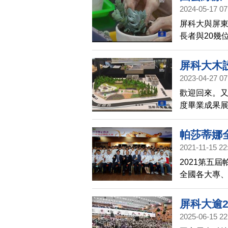
2024-05-17 07
屏科大與屏東
長者與20幾
驗下，完成
屏科大木
2023-04-27 07
歡迎回來。
度畢業成果展
30件作品及
豔。
帕莎蒂娜
2021-11-15 22
2021第五
全國各大專、
的農特產為
校分別摘大
屏科大逾2
2025-06-15 22