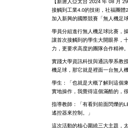
【新唐人亞太台 2024 年 08 
接觸到工業4.0的技術，社福團
加入新興的國際競賽「無人機足球
學員分組進行無人機足球比賽，
讓首次接觸到的學生大開眼界，十
力，更要求高度的團隊合作精神
實踐大學資訊科技與通訊學系教授
機足球，那它就是裡面一台無人
學生：「也就是大概了解到這個
實地操作，我覺得這個滿酷的，
指導教師：「有看到前面閃爍的L
遙控器來控制。」
這次活動的核心圍繞三大主題，