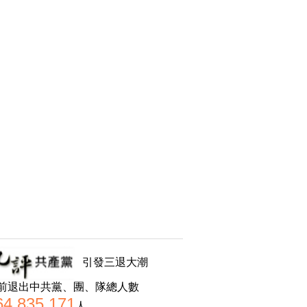
引發三退大潮
前退出中共黨、團、隊總人數
64,835,171
人