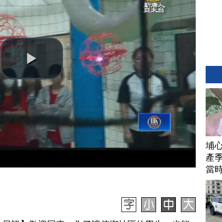
埔
產季
當