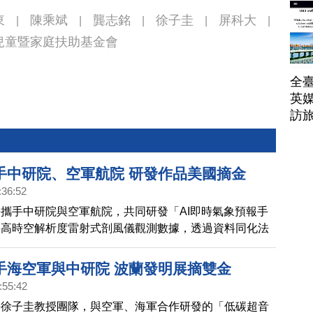
帶
東
陳乘斌
龔志銘
徐子圭
屏科大
|
|
|
|
|
兒童暨家庭扶助基金會
全臺
英媒
訪
手中研院、空軍航院 研發作品美國摘金
:36:52
攜手中研院與空軍航院，共同研發「AI即時氣象預報手
將高時空解析度雷射式剖風儀觀測數據，透過資料同化法
式，應用於機場預報系統，可大幅提升對流降雨量及風場
發明榮獲「國防部年度國防科技學術合作研究優質計畫
手海空軍與中研院 波蘭發明展摘雙金
22美國達文西發明展」金牌殊榮。
:55:42
學徐子圭教授團隊，與空軍、海軍合作研發的「低碳超音