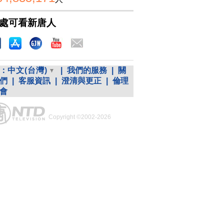
處可看新唐人
：
中文(台灣)
|
我們的服務
|
關
們
|
客服資訊
|
澄清與更正
|
倫理
會
Copyright ©2002-2026