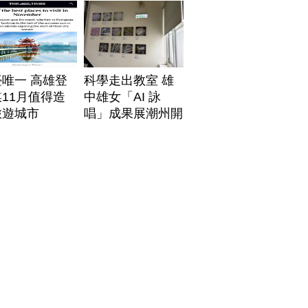
唯一 高雄登
科學走出教室 雄
11月值得造
中雄女「AI 詠
旅遊城市
唱」成果展潮州開
展