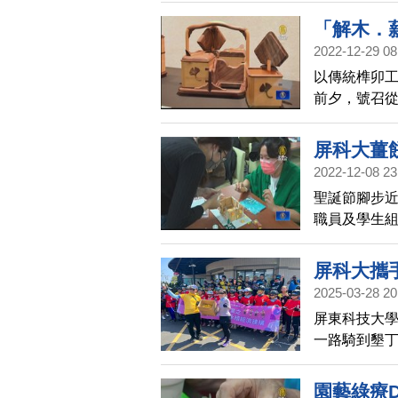
善。
「解木．
2022-12-29 08
以傳統榫卯工
前夕，號召從
學圖書館舉
續。透過鏡
屏科大薑
2022-12-08 23
聖誕節腳步
職員及學生
屏科大攜
2025-03-28 20
屏東科技大學
一路騎到墾
屏東族群文
家、閩南等
園藝綠療D