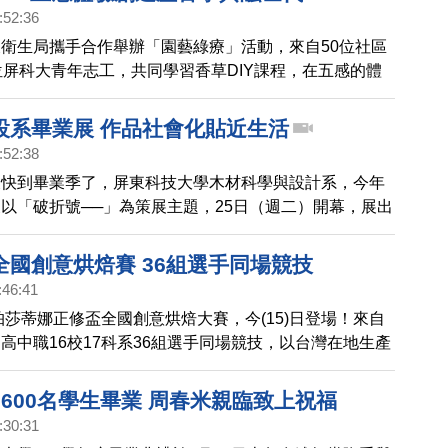
:52:36
衛生局攜手合作舉辦「園藝綠療」活動，來自50位社區
位屏科大青年志工，共同學習香草DIY課程，在五感的體
自己最滿意的作品。
設系畢業展 作品社會化貼近生活
:52:38
又快到畢業季了，屏東科技大學木材科學與設計系，今年
以「破折號──」為策展主題，25日（週二）開幕，展出
研究成果，融合了木材科學與工藝技術，讓與會嘉賓驚
全國創意烘焙賽 36組選手同場競技
:46:41
屆帕莎蒂娜正修盃全國創意烘焙大賽，今(15)日登場！來自
高中職16校17科系36組選手同場競技，以台灣在地生產
食材參賽，經過一番競技，由屏東科技大學及亞洲餐旅學
專組及高中職組金牌。
600名學生畢業 周春米親臨致上祝福
:30:31