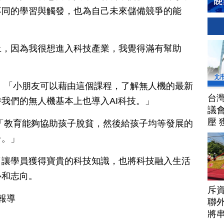
不同的學習與觸發，也為自己未來儲備競爭的能
上，因為我很想進入科技產業，我覺得滿有幫助
：「小朋友可以藉由這個課程，了解無人機的最新
台
我們的無人機基本上也導入AI科技。」
議
壓 
「教育能夠協助孩子脫貧，然後給孩子均等發展的
台。」
了讓學員獲得寶貴的科技知識，也將科技融入生活
心和志向。
斥資
報導
聯
將