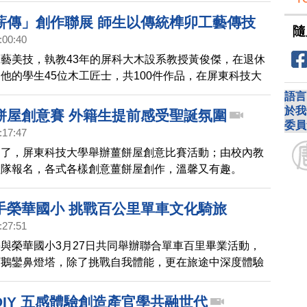
薪傳」創作聯展 師生以傳統榫卯工藝傳技
隨
:00:40
藝美技，執教43年的屏科大木設系教授黃俊傑，在退休
他的學生45位木工匠士，共100件作品，在屏東科技大
辦創作聯展，串聯師徒相聚與精神的傳承，也是文化的延
語言
頭一起去看看。
於我
餅屋創意賽 外籍生提前感受聖誕氛圍
委員
:17:47
近了，屏東科技大學舉辦薑餅屋創意比賽活動；由校內教
組隊報名，各式各樣創意薑餅屋創作，溫馨又有趣。
手榮華國小 挑戰百公里單車文化騎旅
:27:51
與榮華國小3月27日共同舉辦聯合單車百里畢業活動，
丁鵝鑾鼻燈塔，除了挑戰自我體能，更在旅途中深度體驗
化的獨特魅力與穿透力，感受原住民族、平埔族群與客
文化交織而成的融合景象與多元風貌。
IY 五感體驗創造產官學共融世代