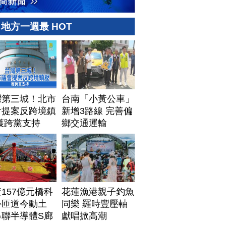
地方一週最 HOT
灣第三城！北市
台南「小黃公車」
會提案反跨境鎮
新增3路線 完善偏
獲跨黨支持
鄉交通運輸
157億元橋科
花蓮漁港親子釣魚
外匝道今動土
同樂 羅時豐壓軸
串聯半導體S廊
獻唱掀高潮