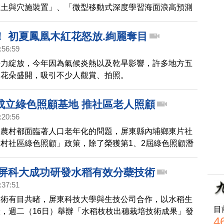
鬆土與穴施裝置」、「微型移動式深度學習海面浪高預測
品，在「2023第17屆波蘭國際發明展」中，榮獲兩面金
獻獎，今天（10日）在屏科大智慧農機中心三樓進行成
！ 初夏鳳凰木紅花怒放.絢麗奪目
:56:59
接力綻放，今年因為氣候炎熱以及乾旱影響，許多地方五
到花朵盛開，吸引不少人觀賞、拍照。
成立綠色照顧基地 推社區老人照顧
:20:56
多農村都面臨著人口老年化的問題，屏東縣內埔鄉東片社
村社區綠色照顧」政策，除了榮獲第1、2屆綠色照顧潛
成為水保局臺南分局的南區示範社區，今年4月新成立東
照顧基地，希望推動農村綠色照顧，讓長者安享老年生
 屏科大成功研發水稻有效分蘗技術
:37:51
技術有目共睹，屏東科技大學與生技公司合作，以水稻生
目
，週二（16日）舉辦「水稻枝枝出穗栽培技術成果」發
4
技術不僅可提高產量及品質，對土壤和生態環境也更友