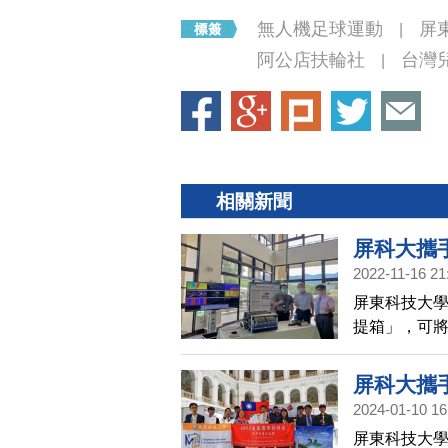
無人機足球運動
屏
|
阿公店扶輪社
台灣
|
相關新聞
屏科大攜
2022-11-16 21
屏東科技大學
提箱」，可
引入數值模
預報，此項
屏科大攜
獎」及「20
2024-01-10 16
屏東科技大