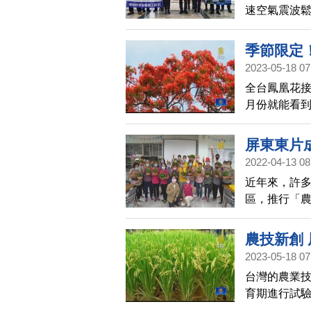
速空氣震波
系統」兩項作
牌獎及特殊貢
季節限定
果發表。
2023-05-18 07
全台鳳凰花
月份就能看
屏東東片
2022-04-13 08
近年來，許
區，推行「農
力獎，近日更
片寶石綠色
農技新創
活。
2023-05-18 07
台灣的農業
育期進行試驗
表會，這項