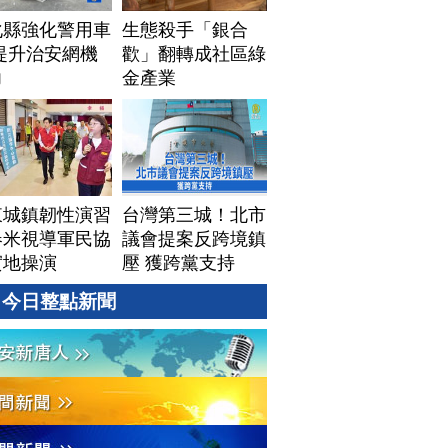
化縣強化警用車
生態殺手「銀合
提升治安網機
歡」翻轉成社區綠
力
金產業
東城鎮韌性演習
台灣第三城！北市
春米視導軍民協
議會提案反跨境鎮
實地操演
壓 獲跨黨支持
今日整點新聞