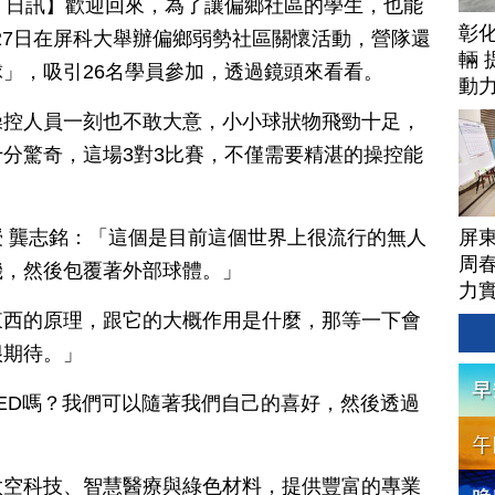
月 29 日訊】歡迎回來，為了讓偏鄉社區的學生，也能
彰
體27日在屏科大舉辦偏鄉弱勢社區關懷活動，營隊還
輛 
」，吸引26名學員參加，透過鏡頭來看看。
動
操控人員一刻也不敢大意，小小球狀物飛勁十足，
分驚奇，這場3對3比賽，不僅需要精湛的操控能
。
屏
 龔志銘：「這個是目前這個世界上很流行的無人
周
機，然後包覆著外部球體。」
力
東西的原理，跟它的大概作用是什麼，那等一下會
很期待。」
ED嗎？我們可以隨著我們自己的喜好，然後透過
太空科技、智慧醫療與綠色材料，提供豐富的專業