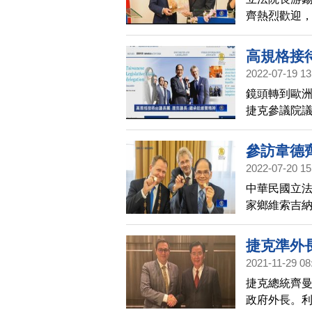
齊熱烈歡迎
觀，不應卑
高規格接
2022-07-19 13
鏡頭轉到歐
捷克參議院
口罩，參議
都掛上中華
參訪韋德
韋德齊說，
2022-07-20 15
結共產專制，
中華民國立法
捷克參議院
家鄉維索吉
道，今年正好
到，自己的家
捷克準外
灣不是聯合
2021-11-29 08
撓。他相信
捷克總統齊
會員，並成
政府外長。