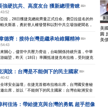
，對於台灣的善舉，捷克外長特別在推特上感謝台灣。
長強硬抗共、高度友台 獲新總理青睞
:43:52
亞拉，28日獲捷克總統齊曼正式任命。費亞拉提名的外
利帕夫斯基，勇於替人權發聲和以對中共立場強硬聞名，
美
為可靠的民主夥伴。按照程序，未來幾天，齊曼將與每一
圓 
，順利的話，新政府將在12月中上路，不過傳出齊曼唯
 韋德齊：接待台灣是繼承哈維爾精神
美
選是利帕夫斯基。
:54:43
先來關心，儘管中共壓力脅迫，台歐關係持續升溫，中華
游錫堃，昨天（18日）率團抵達捷克布拉格，受到捷克
韋德齊熱烈歡迎及高規格禮遇，參議院議長位階僅次於總
院大門和接待的座車車頭，都掛上中華民國國旗，韋德齊
克演說：台灣是不能倒下的民主國家
台灣代表團就是繼承前總統哈維爾的精神。哈維爾領導天
:40:42
終結共產專制，他曾喊出「歐洲作為任務」當口號；韋德
「全球安全論壇」在捷克首都布拉格出席，台灣國安會秘
找回歐洲的良知和責任，為包括台灣在內的世界負起責
受邀出席，並以「不能倒下的民主國家：台灣在歐洲安全
0日將到捷克參議院發表演說，接著拜會眾議院、布拉格
為題發表演說。吳釗燮表示，面對中共的威脅，歐洲建立
「對華政策跨國議會
力量，至為關鍵，期盼歐洲國家加強與台灣在供應鏈韌性
悼柯佳洛：帶給捷克與台灣的勇氣 超乎想像
方面的合作。