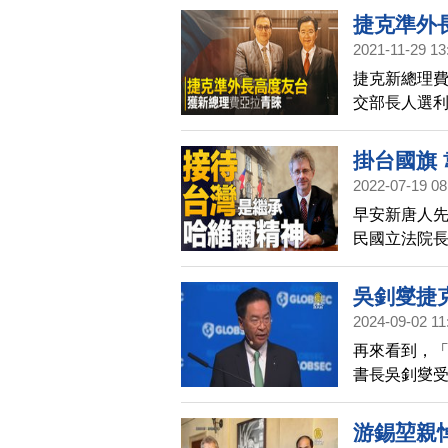
往斯洛伐克
捷克準外
2021-11-29 13
捷克新總理費
交部長人選
並將台灣視
位準閣員交談
掛台國旗
一反對的人
2022-07-19 08
早安新唐人
民國立法院長
參議院議長
統，而參議
吳釗燮捷
表示，接待
2024-09-02 11
鵝絨革命、
再來看到，
齊表示，要
書長吳釗燮
任。游錫堃2
中的角色」
市府並參加
整合性嚇阻
游錫堃親
和經濟安全