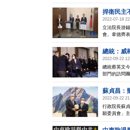
不過由於齊
捍衛民主
2022-07-18 22
立法院長游
會。韋德齊
支持，應加
總統：威
2022-09-22 12
總統蔡英文
部門的訪問
夥伴；面對
持捍衛民主
蘇貞昌：
2022-09-22 21
行政院長蘇
願委員會」
等簽署合作