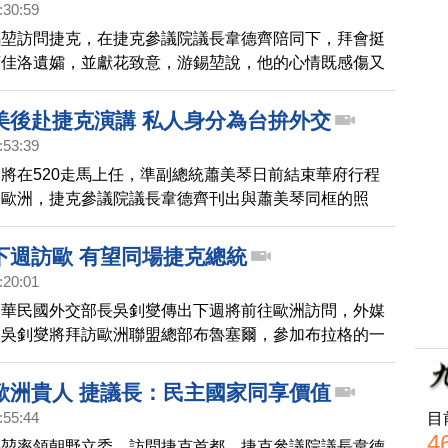
:30:59
錫堃訪問捷克，在捷克參議院議長韋德齊陪同下，拜會挺
柯佳洛遺孀，並獻花致意，游錫堃說，他的心情既感傷又
一想到柯佳洛前議長為了要支持台灣，原訂訪台，未料遭
力，在2020年過世。游錫堃也當面邀請柯佳洛的夫人跟
美後赴捷克演講 私人身分為台拚外交
訪問。游錫堃說，柯佳洛不畏懼強權的欺壓，以實際行動
:53:39
他永遠都會是台灣懷念的熱愛自由民主的巨人，加上落實
將在520走馬上任，準副總統蕭美琴日前結束華府行程
齊參議長及參議院全體議員，他說，自己更加了解捷克共
達歐洲，捷克參議院議長韋德齊刊出與蕭美琴同框的照
，並推崇柯佳洛帶給捷克人民及台灣人民的勇氣，遠遠超
出，引起國內外媒體關注。
下週訪歐 有望同場捷克總統
:20:01
中華民國外交部長吳釗燮傳出下週將前往歐洲訪問，外媒
，吳釗燮將拜訪歐洲聯盟總部布魯塞爾，參加布拉格的一
，預計將和捷克總統帕維爾同場，這是一項外交突破，目
沒有正式回應。
歐洲貴人 捷議長：民主國家同享價值
:55:44
目
4
錫堃率領朝野立委，訪問捷克首都，捷克參議院議長韋德