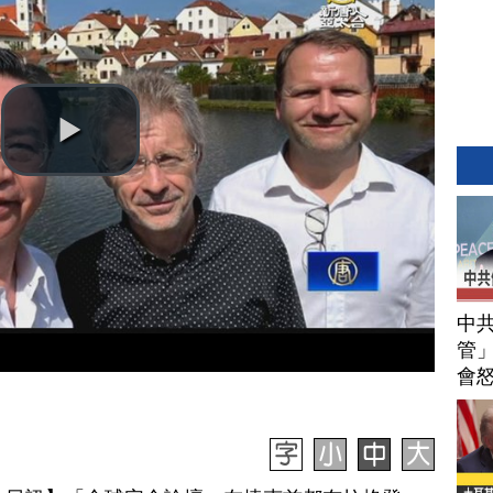
中
管」
會