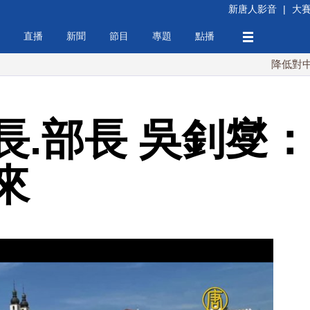
新唐人影音
|
大
直播
新聞
節目
專題
點播
降低對中稀土依賴
長.部長 吳釗燮
來