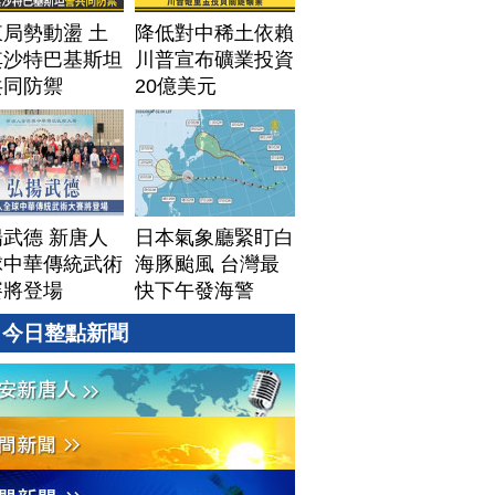
局勢動盪 土
降低對中稀土依賴
其沙特巴基斯坦
川普宣布礦業投資
共同防禦
20億美元
武德 新唐人
日本氣象廳緊盯白
球中華傳統武術
海豚颱風 台灣最
賽將登場
快下午發海警
今日整點新聞