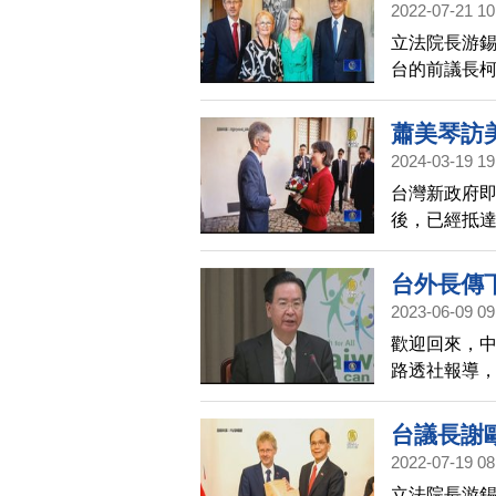
2022-07-21 10
立法院長游
台的前議長
感動，因為
遇來自中共壓
蕭美琴訪
千金到台灣
2024-03-19 19
力挺台灣，
台灣新政府即
遺志的韋德
後，已經抵
和國的偉大
片，貼文一
越想像。
台外長傳
2023-06-09 09
歡迎回來，
路透社報導
場安全會議
前外交部還
台議長謝
2022-07-19 08
立法院長游