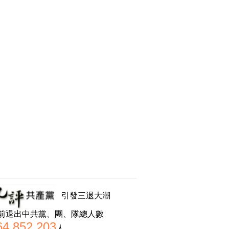
引發三退大潮
前退出中共黨、團、隊總人數
64,852,203
人