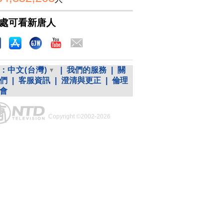
處可看新唐人
：
中文(台灣)
|
我們的服務
|
關
們
|
客服資訊
|
澄清與更正
|
倫理
會
Copyright ©2002-2026