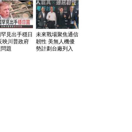
國罕見出手穩日
未來戰場聚焦通信
反映川普政府
韌性 美無人機優
債問題
勢計劃台廠列入