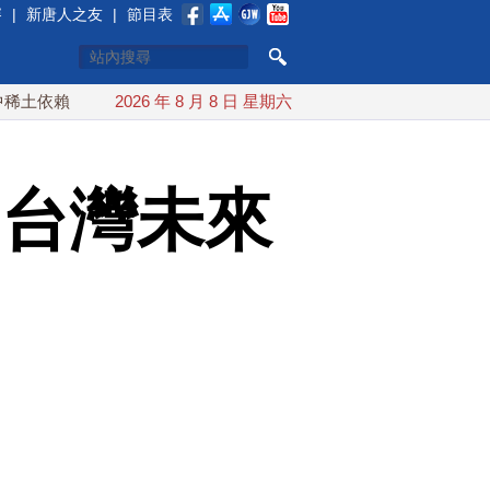
賽
|
新唐人之友
|
節目表
 川普宣布礦業投資20億美元
2026 年 8 月 8 日 星期六
中東局勢動盪 土耳其沙特巴基斯
：台灣未來