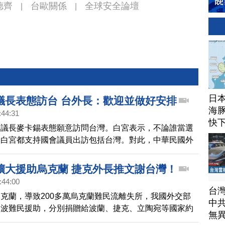
德齊
台歐關係
全球安全論壇
|
|
日
議長表態訪台 台外長：歡迎並做好安排
海豚
:44:31
快
準議長麥卡錫表態願意訪問台灣。白宮表示，不論誰當選
，白宮都支持國會議員出訪包括台灣。對此，中華民國外
今天（24日）在國會答詢立委趙天麟表示，歡迎也會積
，並表示，包括歐洲多國立法高層也有意願。
擴大援助烏克蘭 捷克外長推文謝台灣！
:44:00
台
克蘭，導致200多萬烏克蘭難民流離失所，我國外交部
中
二波難民援助，分別捐贈給波蘭、捷克、立陶宛等國家約
無
億元，而國人捐贈的物資也已經整理2000多箱，規劃明天送