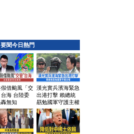
要聞今日熱門
共假借颱風「交
漢光實兵濱海緊急
台海 台陸委
出港打擊 賴總統
怒轟無知
勗勉國軍守護主權