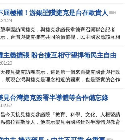
曼有意見，能否順利上任外長還有變數。
不屈極權！游錫堃讚捷克是台在歐貴人
:24:24
錫堃率團訪問捷克，與捷克參議長韋德齊召開聯合記者
表示，台灣與捷克擁有共同的價值觀，民主國家應該互相
深國會之間的交往，不屈服於極權國家。
權主義擴張 盼台捷互相守望捍衛民主自由
:01:20
今天接見捷克訪團表示，這是第一個來自捷克國會與行政
團，展現台灣與捷克是理念相近的國家，也是堅實的合作
威權主義不斷地擴張，期待台灣和捷克持續相互守望，堅
自由價值，一起為世界帶來良善的力量。
樂見台灣捷克簽署半導體等合作備忘錄
:02:57
貞昌今天接見捷克參議院「教育、科學、文化、人權暨請
主席德拉霍斯等人，他表示樂見兩國將針對半導體與教育
備忘錄，也感謝捷克在國際上為台灣發聲。