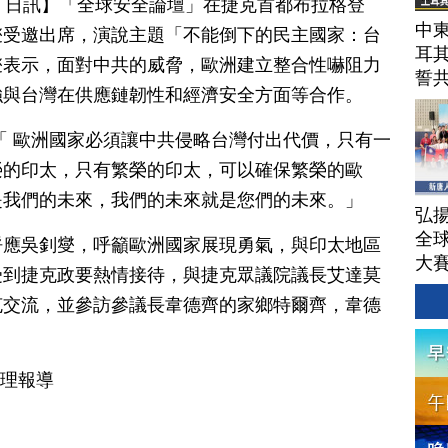
月 02 日訊】「全球安全論壇」在捷克首都布拉格登
中東
燮受邀出席，演說主題「不能倒下的民主國家：台
耳
燮表示，面對中共的威脅，歐洲建立整合性嚇阻力
誓
強與台灣在供應鏈韌性和經濟安全方面等合作。
「 歐洲國家必須讓中共侵略台灣付出代價，只有一
榮的印太，只有繁榮的印太，可以確保繁榮的歐
是我們的未來，我們的未來就是您們的未來。」
弘揚
全
呼應吳釗燮，呼籲歐洲國家展現勇氣，與印太地區
大
受到捷克政要熱情接待，與捷克眾議院議長艾達莫
克交流，並參訪參議長韋德齊的家鄉特爾齊，韋德
整理報導