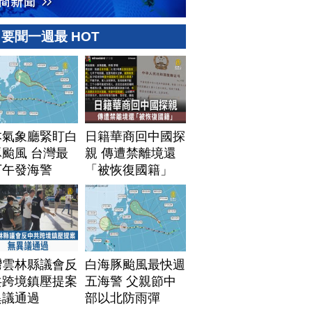
要聞一週最 HOT
本氣象廳緊盯白
日籍華商回中國探
颱風 台灣最
親 傳遭禁離境還
下午發海警
「被恢復國籍」
灣雲林縣議會反
白海豚颱風最快週
共跨境鎮壓提案
五海警 父親節中
異議通過
部以北防雨彈