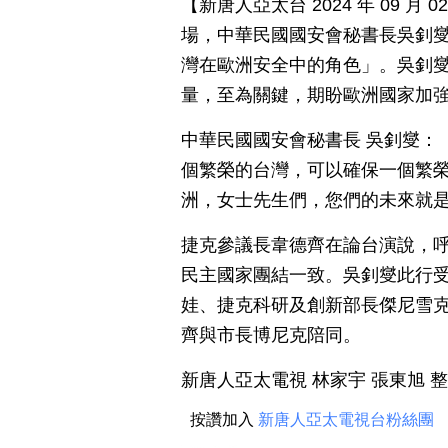
【新唐人亞太台 2024 年 09 
場，中華民國國安會秘書長吳釗
灣在歐洲安全中的角色」。吳釗
量，至為關鍵，期盼歐洲國家加
中華民國國安會秘書長 吳釗燮：
個繁榮的台灣，可以確保一個繁
洲，女士先生們，您們的未來就
捷克參議長韋德齊在論台演說，
民主國家團結一致。吳釗燮此行
娃、捷克科研及創新部長傑尼雪
齊與市長博尼克陪同。
新唐人亞太電視 林家宇 張東旭 
按讚加入
新唐人亞太電視台粉絲團