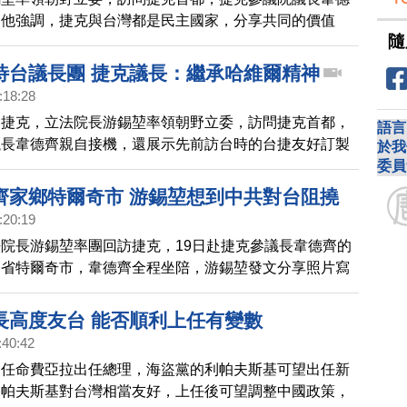
，他強調，捷克與台灣都是民主國家，分享共同的價值
隨
躬屈膝對極權國家屈服。
待台議長團 捷克議長：繼承哈維爾精神
:18:28
洲捷克，立法院長游錫堃率領朝野立委，訪問捷克首都，
語言
議長韋德齊親自接機，還展示先前訪台時的台捷友好訂製
於我
委員
院議長位階僅次於總統，參議院大門和接待的座車車頭，
民國國旗，韋德齊記者會上，也別上了中華民國旗徽章，
齊家鄉特爾奇市 游錫堃想到中共對台阻撓
接待台灣代表團就是繼承前總統哈維爾的精神，哈維爾終
:20:19
韋德齊表示，要找回歐洲的良知和責任，游錫堃0日將到
院長游錫堃率團回訪捷克，19日赴捷克參議長韋德齊的
發表演說。
納省特爾奇市，韋德齊全程坐陪，游錫堃發文分享照片寫
是特爾奇市登錄為聯合國世界文化遺產30週年，他想
鄉宜蘭，有海拔2000公尺以上的原始檜木林，但因為台
長高度友台 能否順利上任有變數
國的會員國，申請世界文化遺產一直受到強勢鄰居的阻
:40:42
有一天，台灣在國際友人的幫助下，一定能夠成為聯合國
曼任命費亞拉出任總理，海盜黨的利帕夫斯基可望出任新
功申請到世界文化遺產。
利帕夫斯基對台灣相當友好，上任後可望調整中國政策，