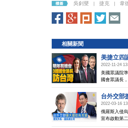
吳釗燮
捷克
韋
|
|
相關新聞
美捷立四
2022-11-24 13
美國眾議院
國會眾議長
交部長吳釗燮
極協助安排
台外交部
2022-03-16 13
俄羅斯入侵烏
宣布啟動第
新台幣3.2