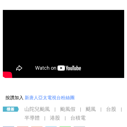
按讚加入
新唐人亞太電視台粉絲團
山陀兒颱風
颱風假
颶風
台股
|
|
|
|
半導體
港股
台積電
|
|