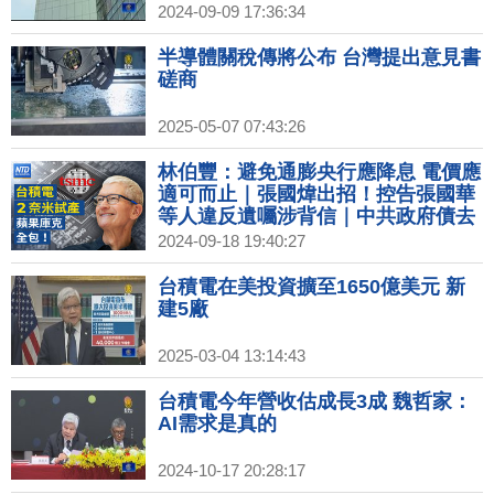
2024-09-09 17:36:34
半導體關稅傳將公布 台灣提出意見書
磋商
2025-05-07 07:43:26
林伯豐：避免通膨央行應降息 電價應
適可而止｜張國煒出招！控告張國華
等人違反遺囑涉背信｜中共政府債去
年逾70兆 專家：債務將連環爆｜中國
2024-09-18 19:40:27
製DUV生產65奈米晶片扯8奈米 遭打
臉
台積電在美投資擴至1650億美元 新
建5廠
2025-03-04 13:14:43
台積電今年營收估成長3成 魏哲家：
AI需求是真的
2024-10-17 20:28:17