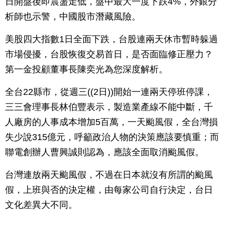
日開盤後即震盪走低，盤中最大一度下跌4%，外銀分
析師也示警，中國股市潛藏風險。
美股四大指數1日全面下跌，台股連兩天休市暫時躲過
市場侵擾，台股恢復交易首日，是否面臨修正壓力？
第一金投顧董事長陳奕光為您深度解析。
全台22縣市，從週三((2日))開始一連兩天停班停課，
三三會理事長林伯豐表示，製造業產線不能中斷，千
人廠房的人事成本增加5百萬，一天颱風假，全台灣損
失少說315億元，呼籲政治人物的決策應該要慎重；而
聯電創辦人曹興誠則認為，應該全面取消颱風假。
台灣連放兩天颱風假，不過在日本就沒有所謂的颱風
假，上班與否的決定權，由每家公司自行決定，台日
文化差異大不同。