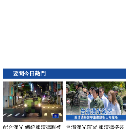
要聞今日熱門
配合漢光 總統賴清德親登
台灣漢光演習 賴清德搭裝