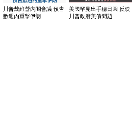
川普戴維營內閣會議 預告
美國罕見出手穩日圓 反映
數週內重擊伊朗
川普政府美債問題