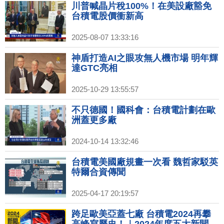
承諾｜對等關稅生效！台基北北桃4
川普喊晶片稅100%！在美設廠豁免
首長合體共商對策
台積電股價衝新高
2025-08-07 13:33:16
神盾打造AI之眼攻無人機市場 明年輝
達GTC亮相
2025-10-29 13:55:57
不只德國！國科會：台積電計劃在歐
洲蓋更多廠
2024-10-14 13:32:46
台積電美國廠規畫一次看 魏哲家駁英
特爾合資傳聞
2025-04-17 20:19:57
跨足歐美亞蓋七廠 台積電2024再攀