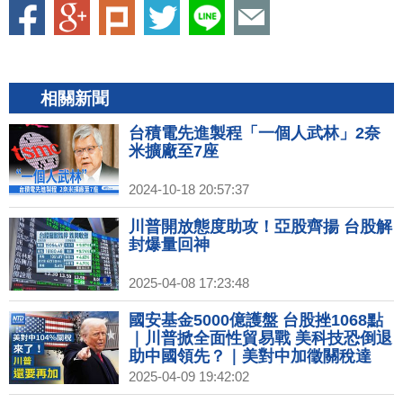
相關新聞
台積電先進製程「一個人武林」2奈
米擴廠至7座
2024-10-18 20:57:37
川普開放態度助攻！亞股齊揚 台股解
封爆量回神
2025-04-08 17:23:48
國安基金5000億護盤 台股挫1068點
｜川普掀全面性貿易戰 美科技恐倒退
助中國領先？｜美對中加徵關稅達
104% 對港陸小額包裹增90%｜台積
2025-04-09 19:42:02
電被華為拖累！川普籲履行投資美國