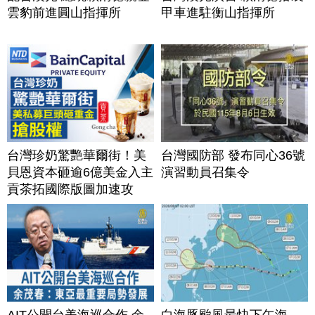
雲豹前進圓山指揮所
甲車進駐衡山指揮所
台灣珍奶驚艷華爾街！美
台灣國防部 發布同心36號
貝恩資本砸逾6億美金入主
演習動員召集令
貢茶拓國際版圖加速攻
美？｜#財經新聞｜
20260806(四)