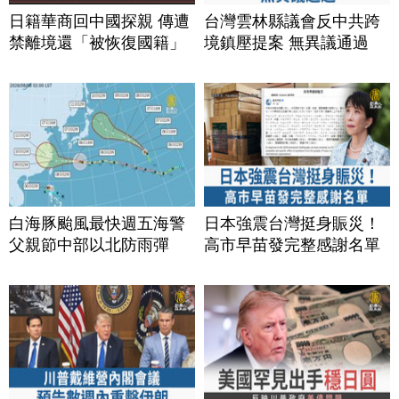
日籍華商回中國探親 傳遭
台灣雲林縣議會反中共跨
禁離境還「被恢復國籍」
境鎮壓提案 無異議通過
白海豚颱風最快週五海警
日本強震台灣挺身賑災！
父親節中部以北防雨彈
高市早苗發完整感謝名單