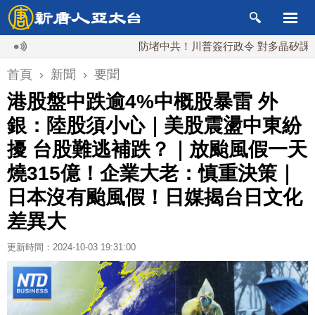
防堵中共！川普簽行政令 對多晶矽課15%關
首頁
›
新聞
›
要聞
港股盤中跌逾4%中概股暴雷 外
銀：陸股須小心｜美股震盪中東紛
擾 台股難逃補跌？｜放颱風假一天
燒315億！企業大老：慎重決策｜
日本沒有颱風假！日媒揭台日文化
差異大
更新時間：2024-10-03 19:31:00