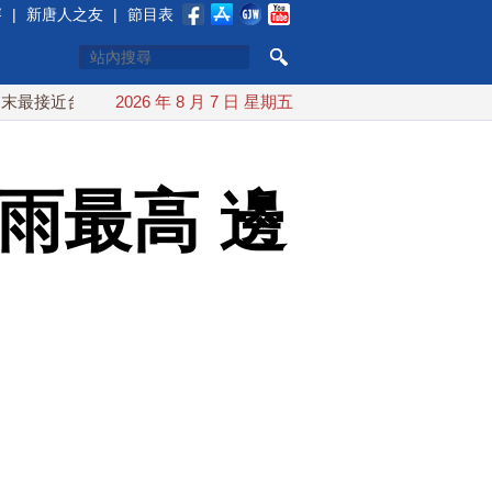
賽
|
新唐人之友
|
節目表
台灣 最快9日可能登陸中國
2026 年 8 月 7 日 星期五
台灣漢光首結合城鎮演習 AIT連
降雨最高 邊