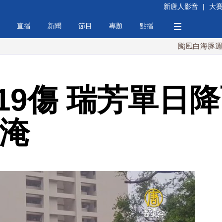
新唐人影音
|
大
直播
新聞
節目
專題
點播
颱風白海豚週末最接近
19傷 瑞芳單日
處淹