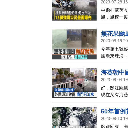
2023-07-28 16
中颱杜蘇芮今
風，風速一度
14級以上風
下，已多地
無花果颱
2020-08-19 20
今年第七號颱
國廣東珠海
海葵朝中
2023-09-04 19
好，關注颱
現在又有海葵
午八點，中
門已計劃，從
50年首
也宣布從下
2023-08-10 19
廈門就已經有
歡迎回來，卡