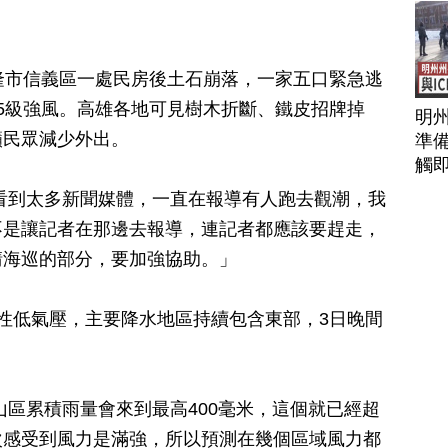
隆市信義區一處民房後土石崩落，一家五口緊急逃
5級強風。高雄各地可見樹木折斷、鐵皮招牌掉
明
籲民眾減少外出。
準備
觸
看到太多新聞媒體，一直在報導有人跑去觀潮，我
不是讓記者在那邊去報導，連記者都應該要趕走，
請海巡的部分，要加強協助。」
性低氣壓，主要降水地區持續包含東部，3日晚間
山區累積雨量會來到最高400毫米，這個就已經超
次感受到風力是滿強，所以預測在幾個區域風力都