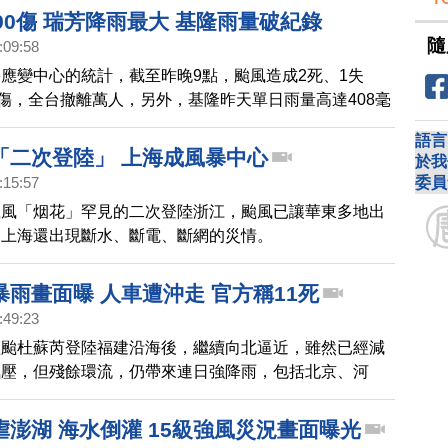
90傷 瑞芳降雨最大 基隆雨量破紀錄
隨
:09:58
應變中心的統計，截至昨晚9點，颱風造成2死、1失
受傷，全台撤離萬人，另外，基隆昨天單日雨量高達408毫
地紀錄，新北市的瑞芳也降下全台最多的雨量。
語言
「二次登陸」 上海成風暴中心
於我
委員
:15:57
颱風「烟花」罕見的二次登陸浙江，颱風已讓華東多地出
，上海還出現斷水、斷電、斷網的災情。
雨畫面曝 人車遭沖走 官方稱11死
:49:23
輕颱杜蘇芮登陸福建沿海後，繼續向北逼近，雖然已經減
氣壓，但殘餘環流，仍帶來連日強降雨，包括北京、河
河南等地，都暴雨成災，在北京，民眾拍到，人、車、建
走；官方稱已增至11死，真實情況仍不明。
澎湖 海水倒灌 15級強風災況畫面曝光