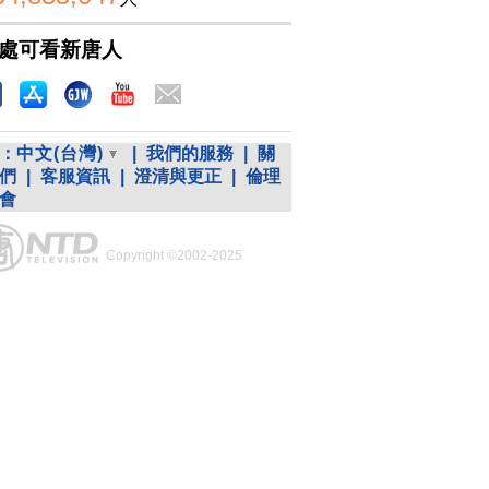
處可看新唐人
：
中文(台灣)
|
我們的服務
|
關
們
|
客服資訊
|
澄清與更正
|
倫理
會
Copyright ©2002-2025