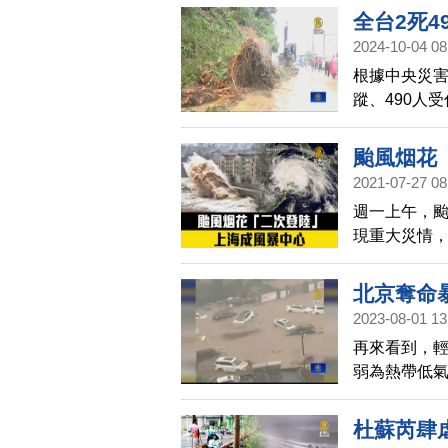
全台2死4
2024-10-04 08
根據中央災害
蹤、490人
米，突破當
颱風烟花
2021-07-27 08
週一上午，
現重大災情
北京奪命暴
2023-08-01 13
再來看到，
弱為熱帶低
北、甘肅、
物都遭洪水沖
杜蘇芮肆虐