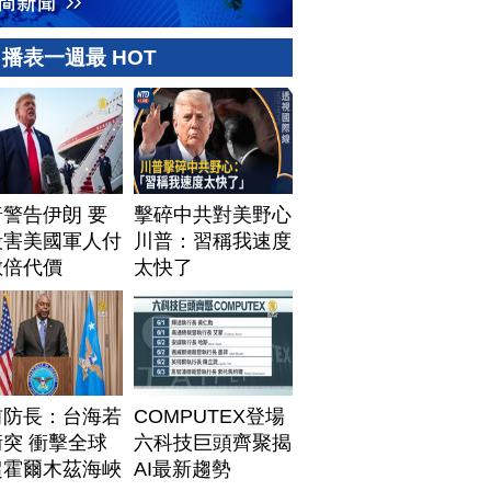
播表一週最 HOT
警告伊朗 要
擊碎中共對美野心
殺害美國軍人付
川普：習稱我速度
數倍代價
太快了
前防長：台海若
COMPUTEX登場
突 衝擊全球
六科技巨頭齊聚揭
超霍爾木茲海峽
AI最新趨勢