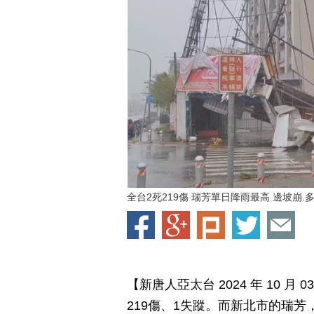
全台2死219傷 瑞芳單日降雨最高 邊坡崩.
【新唐人亞太台 2024 年 10 
219傷、1失蹤。而新北市的瑞