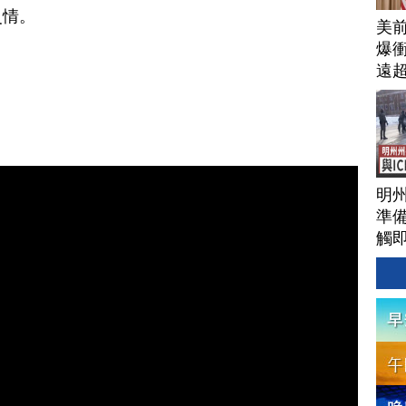
災情。
美
爆衝
遠
明
準備
觸