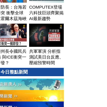
前防長：台海若
COMPUTEX登場
突 衝擊全球
六科技巨頭齊聚揭
超霍爾木茲海峽
AI最新趨勢
州州長令國民兵
共軍軍演 分析指
 與ICE衝突一
測試美日台反應、
即發？
壓縮預警時間
今日整點新聞