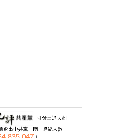
引發三退大潮
前退出中共黨、團、隊總人數
64,835,047
人