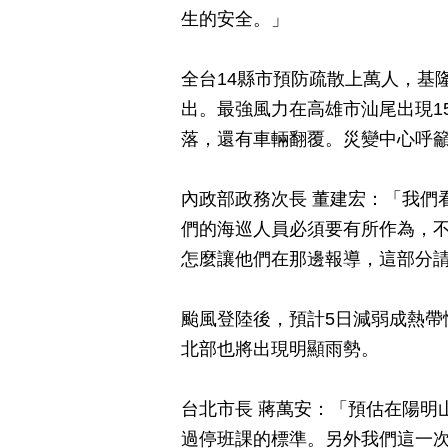
生的安全。」
全台14縣市預防疏散上萬人，基
出。最強風力在高雄市汕尾出現1
落，還有車輛翻覆。災變中心呼
內政部政務次長 董建宏：「我們
們的海巡人員必須要有所作為，
怎麼讓他們在那邊報導，這部分
颱風登陸後，預計5日減弱成熱帶
北部也將出現明顯雨勢。
台北市長 蔣萬安：「預估在陽明
過停班課的標準。另外我們這一