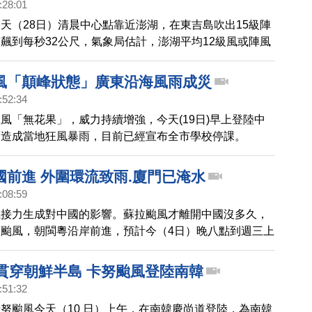
:28:01
天（28日）清晨中心點靠近澎湖，在東吉島吹出15級陣
飆到每秒32公尺，氣象局估計，澎湖平均12級風或陣風
力強風，雨量也破百毫米，風雨還在持續，在狂風雨驟
傳出災情。
風「顛峰狀態」廣東沿海風雨成災
:52:34
風「無花果」，威力持續增強，今天(19日)早上登陸中
，造成當地狂風暴雨，目前已經宣布全市學校停課。
國前進 外圍環流致雨.廈門已淹水
:08:59
風接力生成對中國的影響。蘇拉颱風才離開中國沒多久，
颱風，朝閩粵沿岸前進，預計今（4日）晚八點到週三上
國沿海將降下大暴雨或特大暴雨。目前，中國深圳鐵路部
下午四點起，預計陸續停運列車300多列。此外，廈門
例貫穿朝鮮半島 卡努颱風登陸南韓
午五點開始到週二整天，全市停課。不過，傍晚五點多，
:51:32
至少25處，因降雨發生積淹水。颱風還沒正式登陸中
努颱風今天（10 日）上午，在南韓慶尚道登陸，為南韓