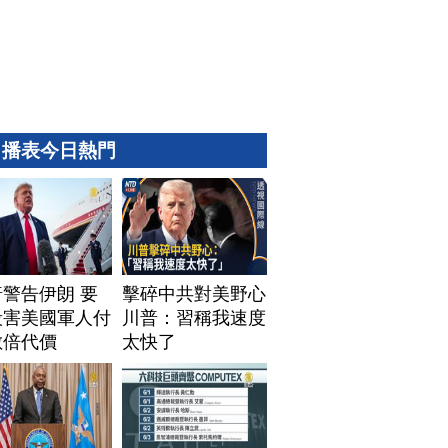
播表今日熱門
警告伊朗 要
擊碎中共對美野心
殺害美國軍人付
川普：習稱我速度
數倍代價
太快了