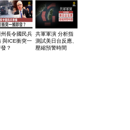
州州長令國民兵
共軍軍演 分析指
 與ICE衝突一
測試美日台反應、
即發？
壓縮預警時間