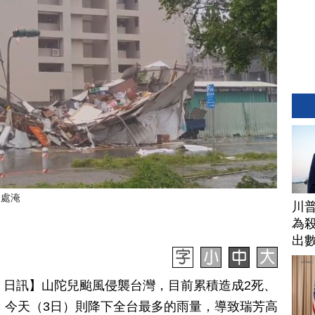
多處淹
川普
為
出
月 03 日訊】山陀兒颱風侵襲台灣，目前累積造成2死、
芳，今天（3日）則降下全台最多的雨量，導致瑞芳高