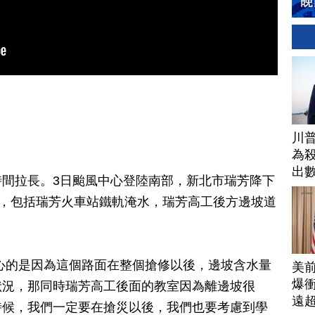
川普
為
出
間拉長。3日颱風中心登陸南部，新北市瑞芳降下
米，包括瑞芳火車站鐵軌淹水，瑞芳高工後方邊坡道
心的是因為這個路面在整個搶修以後，邊坡含水量
美
爆衝
狀況，那同時瑞芳高工後面的教室因為離邊坡很
遠
時候，我們一定要在搶災以後，我們也要考慮到學