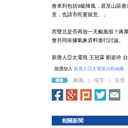
會來到包括9級陣風，甚至山區會
意，也請市民要留意。」
而雙北是否再放一天颱風假？蔣
會共同依據氣象資料進行討論。
新唐人亞太電視 王冠霖 劉姿吟 
按讚加入
新唐人亞太電視台粉絲團
颱風
瑞芳
災情
|
|
相關新聞