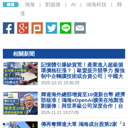
鴻海
劉揚偉
AI
鴻海科技
輝
|
|
|
|
達
相關新聞
記憶體引爆缺貨荒！產業進入超級循
環價格狂漲？｜歐盟提升競爭力 擬強
制中企轉讓技術或合資公司｜中國大
疆擬在美國成立公司 金蟬脫殼引安全
2025-10-15 19:36:29
疑慮｜中國知名企業家接連墜樓身亡
知情人爆內幕｜賈永婕出席紡織展時
輝達海外總部增資至10億新台幣 經濟
尚秀 曝小S金鐘服裝細節｜星宇Q4動
部核准｜鴻海xOpenAI擴美在地製造
能明顯回升 明年有望開首條歐洲線
劉揚偉：與世界級公司深度合作｜台
美關稅談判 英媒：台對美投資上看
2025-11-21 19:27:05
4000億美元｜台積電羅唯仁疑跳槽洩
密 英特爾駁：毫無根據
傳再奪輝達大單 鴻海成台股第2家「3