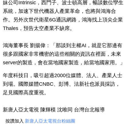
妹公司Intrinsic，西門子、波士頓高層，暢談數位孿生
系統，加速下世代機器人產業革命，也將與鴻海合
作。另外次世代衛星6G通訊網路，鴻海找上頂尖企業
Thales，預告太空產業不缺席。
鴻海董事長 劉揚偉：「那談到主權AI，就是它那邊有
很多跟國家非常機密的這些相關的資訊在裡面，未來
server的製造，會在當地國家製造，給當地國家用。」
年度科技日，吸引超過2000位媒體、法人、產業人士
到場。國際媒體CNBC、彭博、法新社也派員採訪，
足見國際高度重視。
新唐人亞太電視 陳輝模 沈唯同 台灣台北報導
按讚加入
新唐人亞太電視台粉絲團