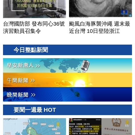
台灣國防部 發布同心36號
颱風白海豚襲沖繩 週末最
演習動員召集令
近台灣 10日登陸浙江
今日整點新聞
要聞一週最 HOT