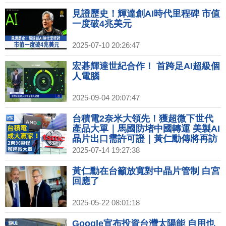
見證歷史！輝達創AI時代里程碑 市值
一度破4兆美元
2025-07-10 20:26:47
宏碁輝達世紀合作！ 首跨足AI超級個
人電腦
2025-09-04 20:07:47
台積電2奈米大領先！獲超微下世代
產品大單｜馬國防堵中國轉運 美製AI
晶片出口需許可證｜黃仁勳傳將再訪
中 美兩黨議員籲勿見共軍關聯企業｜
2025-07-14 19:27:38
台灣首座超級電池工廠起火釀死傷
黃仁勳在台籲放寬對中晶片管制 白宮
回應了
2025-05-22 08:01:18
Google宣布投資台灣太陽能 自用也