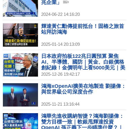
兆企業」
2024-06-22 14:16:20
輝達黃仁勳傳提前抵台！固樁之旅首
站拜訪鴻海
2025-01-14 20:13:09
日本政府拍板122兆日圓預算 聚焦
AI、半導體、國防｜黃金、白銀價格
創紀錄！金價明年上看5000美元｜美
台關稅談判進度 經貿辦：安排總結會
2025-12-26 19:42:17
議｜英特爾18A搶單失敗 台積電仍是
輝達最佳夥伴
鴻海xOpenAI擴美在地製造 劉揚偉：
與世界級公司深度合作
2025-11-21 13:16:44
鴻華先進收購納智捷？鴻海劉揚偉：
雙方目標一致｜軟銀甩輝達投資
OpenAI 孫正義下一步瞄準什麼？｜