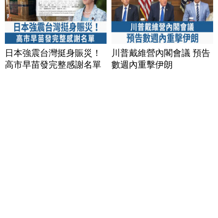
日本強震台灣挺身賑災！
川普戴維營內閣會議 預告
高市早苗發完整感謝名單
數週內重擊伊朗