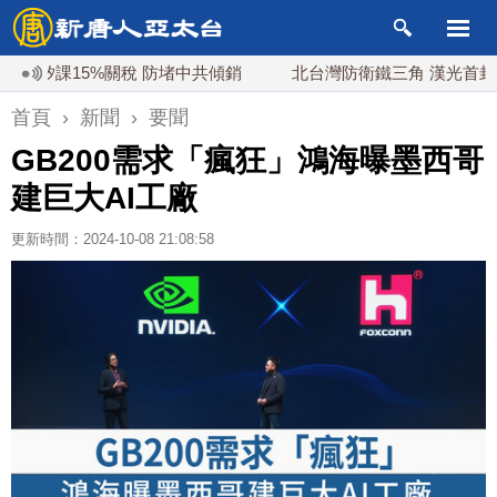
課15%關稅 防堵中共傾銷
北台灣防衛鐵三角 漢光首封淡江
首頁
›
新聞
›
要聞
GB200需求「瘋狂」鴻海曝墨西哥
建巨大AI工廠
更新時間：2024-10-08 21:08:58