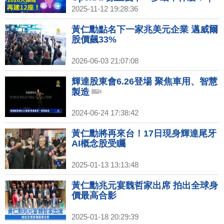
新壽北士科解約案通過 北市府：輝達
2025-11-12 19:28:36
擬下週派員來台｜台美破獲太子集團
數發部建立詐騙通報查詢網3.0
黃仁勳點名下一家兆美元企業 邁威爾
股價飆33%
2026-06-03 21:07:08
輝達股東會6.26登場 聚焦車用、智慧
製造
2024-06-24 17:38:42
黃仁勳將再來台！17日現身輝達尾牙
AI概念股受矚
2025-01-13 13:13:48
黃仁勳兆元宴魏哲家出席 拍出全球身
價最高合影
2025-01-18 20:29:39