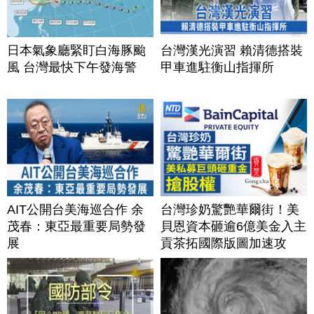
日本氣象廳緊盯白海豚颱
台灣漢光演習 賴清德搭裝
風 台灣最快下午發海警
甲車進駐衡山指揮所
AIT公開台美海巡合作 余
台灣珍奶驚艷華爾街！美
茂春：東亞最重要局勢發
貝恩資本砸逾6億美金入主
展
貢茶拓國際版圖加速攻
美？｜#財經新聞｜
20260806(四)