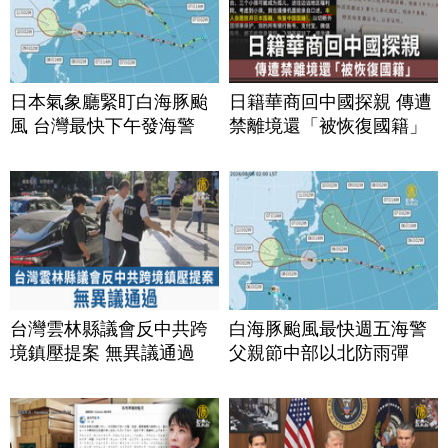
日本氣象廳緊盯白海豚颱
日籍華商回中國探親 傳遭
風 台灣最快下午發海警
禁離境還「被恢復國籍」
台灣雲林縣議會反中共跨
白海豚颱風最快週五海警
境鎮壓提案 無異議通過
父親節中部以北防雨彈