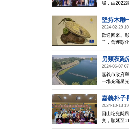
場，由202
霹靂舞錦標賽
奪冠。
堅持木雕
2024-02-29 10
歡迎回來。
子，曾獲彰
能流傳下去，
義市文化局
另類夜跑
2024-06-07 07
嘉義市政府舉
一場充滿星
嘉義品嚐在
嘉義朴子
2024-10-13 19
因山坨兒颱風
賽，順延至1
的長青歌唱