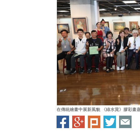
在傳統繪畫中展新風貌 《綠水賞》膠彩畫