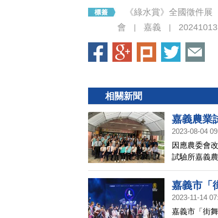
《綠水賞》全國徵件展
會
嘉義
20241013
|
|
相關新聞
嘉義農業
2023-08-04 09
因應農委會
試驗所嘉義
牌，一起見
嘉義市「
2023-11-14 07
嘉義市「街舞