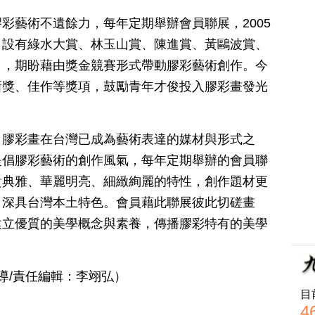
彩藝術不遺餘力，每年定期舉辦會員聯展，2005
，設有綠水大賞、林玉山賞、陳進賞、黃鷗波賞、
目，期盼藉由獎金競賽形式帶動膠彩藝術創作。今
新獎、佳作等獎項，鼓勵青年才俊投入膠彩畫發光
，膠彩畫在台灣已成為藝術表達的媒材與形式之
提倡膠彩藝術的創作風氣，每年定期舉辦的會員聯
貴典雅、華麗明亮、細緻絢麗的特性，創作題材更
，深具台灣本土特色。會員藉此聯展彼此切磋畫
建立優質的美學概念與素養，傳播膠彩特有的美學
導/責任編輯：
李翊弘
）
目
4