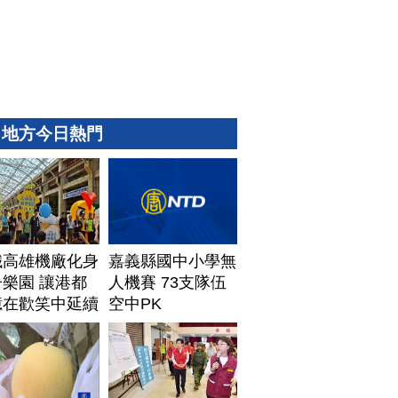
地方今日熱門
鐵高雄機廠化身
嘉義縣國中小學無
樂園 讓港都
人機賽 73支隊伍
憶在歡笑中延續
空中PK