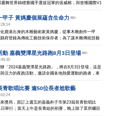
2霹靂舞世界錦標賽國手選拔冠軍的張威榕，與曾獲國際V1
冠軍的烏克蘭選手ROBIN展開激戰，最終由烏克蘭選手
一甲子 黃媽慶個展蘊含生命力
:28:14
彰化鹿港出身的木雕藝術家黃媽慶，從事木雕創作一甲
化縣府登錄為傳統工藝技術保存者；為了讓木雕傳統技藝
20多年來，黃媽慶專注於全台巡迴展覽。目前受邀到嘉
展出。一起去看看。
活動 嘉義雙潭星光路跑8月3日登場
:49:30
辦「2024嘉義雙潭星光路跑」，將在8月3日登場，這是
光與活力的夜跑活動，邀請全國各地熱愛運動的跑者，來
地美食、飽覽雙潭的美麗夜景。
長青歌唱比賽 逾50位長者尬歌藝
:02:24
來攪局，原訂上週五的嘉義朴子市第23屆長青歌唱比
1日舉行；當天上午是長青組的初賽，晚上除了眾所矚目
決賽，還有全國不限年齡都可以報名的快樂歡唱組熱場，