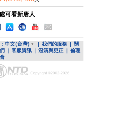
處可看新唐人
：
中文(台灣)
|
我們的服務
|
關
們
|
客服資訊
|
澄清與更正
|
倫理
會
Copyright ©2002-2026