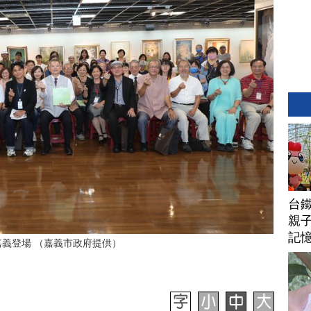
台
親子
記
嘉義登場 （嘉義市政府提供）