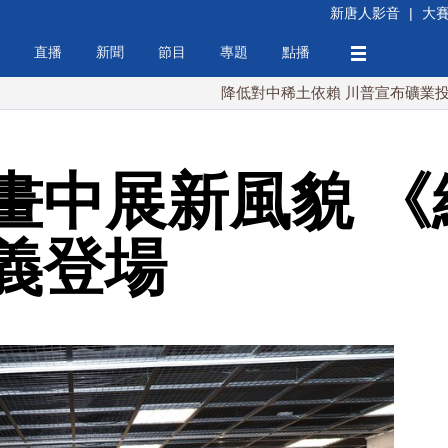
新唐人影音
|
大
直播
新聞
節目
專題
點播
降低對中稀土依賴 川普宣布礦業投資20億美
畫中展新風貌 《
義登場