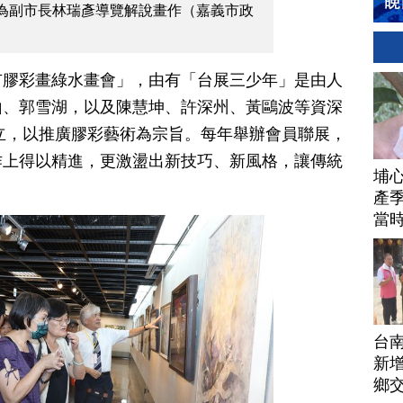
為副市長林瑞彥導覽解說畫作（嘉義市政
市膠彩畫綠水畫會」，由有「台展三少年」是由人
山、郭雪湖，以及陳慧坤、許深州、黃鷗波等資深
成立，以推廣膠彩藝術為宗旨。每年舉辦會員聯展，
作上得以精進，更激盪出新技巧、新風格，讓傳統
埔
產季
當
台
新增
鄉