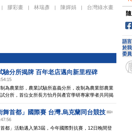
膠彩畫
林瑞彥
陳嬋娟
台灣綠水畫
|
|
|
|
隨
語言
於我
委員
試驗分所揭牌 百年老店邁向新里程碑
:54:15
改制為農業部，農業試驗所嘉義分所，改制為農業部農業
農試分所，首位女所長方怡丹與產官學研專家學者共同揭
證百年老店邁向新的里程碑。
街舞首都」國際賽 台灣.烏克蘭同台競技
:47:56
首都」活動邁入第3屆，今年國際對抗賽，12日晚間登