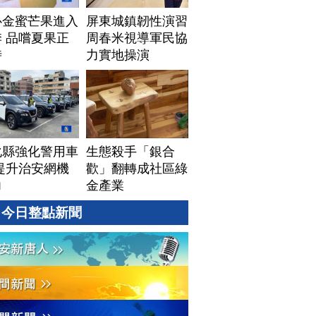
心金蜜芒果進入
屏東城鎮韌性演習
 品嚐夏果正
周春米視導軍民協
時
力實地操演
化縣強化警用車
生態殺手「銀合
提升治安網機
歡」翻轉成社區綠
力
金產業
今日整點新聞