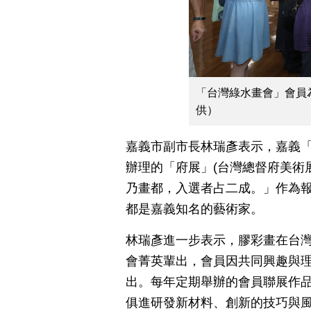
「台灣綠水畫會」會員
供）
嘉義市副市長林瑞彥表示，嘉義「
辦理的「府展」(台灣總督府美術
乃畫都，入選者占二成。」作為
都是嘉義知名的藝術家。
林瑞彥進一步表示，膠彩畫在台
會菁英輩出，會員因共同興趣與
出。每年定期舉辦的會員聯展作
俱進研發新材料、創新的技巧與