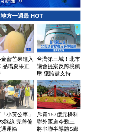
地方一週最 HOT
心金蜜芒果進入
台灣第三城！北市
 品嚐夏果正
議會提案反跨境鎮
時
壓 獲跨黨支持
南「小黃公車」
斥資157億元橋科
3路線 完善偏
聯外匝道今動土
交通運輸
將串聯半導體S廊