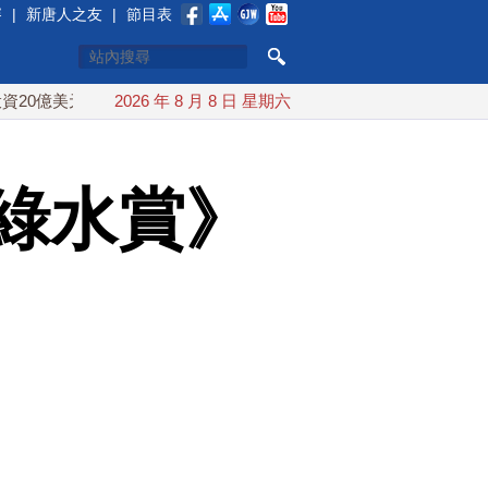
賽
|
新唐人之友
|
節目表
元
中東局勢動盪 土耳其沙特巴基斯坦誓共同防禦
2026 年 8 月 8 日 星期六
漢光實
綠水賞》