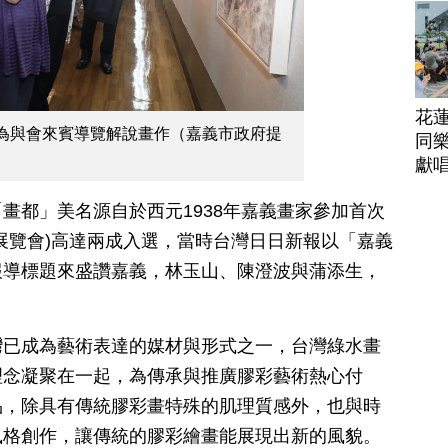
花
為與會來賓導覽解說畫作（嘉義市政府提
同樂
獻
畫都」美名源自於西元1938年嘉義畫家參加首次
展覽會)高達兩成入選，當時台灣日日新報以「嘉義
報導標題來盛讚嘉義，林玉山、陳澄波與蒲添生，
灣已成為藝術表達的媒材與形式之一，台灣綠水畫
理念凝聚在一起，為傳承與推廣膠彩藝術熱心付
品，除具有傳統膠彩畫特殊的肌理質感外，也與時
風格創作，讓傳統的膠彩繪畫能展現出新的風貌。