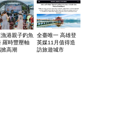
帶
蓮漁港親子釣魚
全臺唯一 高雄登
 羅時豐壓軸
英媒11月值得造
唱掀高潮
訪旅遊城市