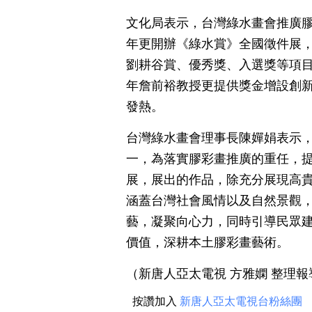
文化局表示，台灣綠水畫會推廣膠
年更開辦《綠水賞》全國徵件展
劉耕谷賞、優秀獎、入選獎等項
年詹前裕教授更提供獎金增設創
發熱。
台灣綠水畫會理事長陳嬋娟表示
一，為落實膠彩畫推廣的重任，
展，展出的作品，除充分展現高
涵蓋台灣社會風情以及自然景觀
藝，凝聚向心力，同時引導民眾
價值，深耕本土膠彩畫藝術。
（新唐人亞太電視 方雅嫻 整理報
按讚加入
新唐人亞太電視台粉絲團