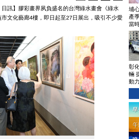
月 13 日訊】膠彩畫界夙負盛名的台灣綠水畫會《綠水
埔
產季
義市文化藝廊4樓，即日起至27日展出，吸引不少愛
當
彰
輛 
動