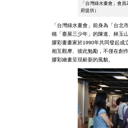
「台灣綠水畫會」會員
府提供）
「台灣綠水畫會」前身為「台北
稱「臺展三少年」的陳進、林玉
膠彩畫畫家於1990年共同發起
相互觀摩、彼此勉勵，不僅在創
膠彩繪畫呈現嶄新的風貌。