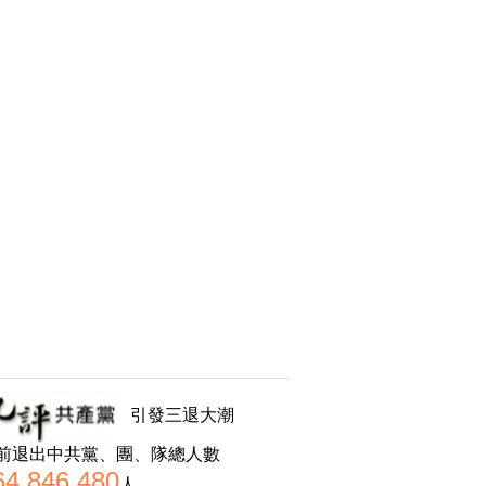
引發三退大潮
前退出中共黨、團、隊總人數
64,846,480
人