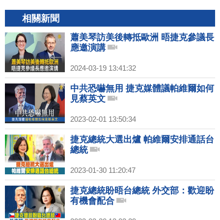
相關新聞
蕭美琴訪美後轉抵歐洲 晤捷克參議長
應邀演講
2024-03-19 13:41:32
中共恐嚇無用 捷克媒體議帕維爾如何
見蔡英文
2023-02-01 13:50:34
捷克總統大選出爐 帕維爾安排通話台
總統
2023-01-30 11:20:47
捷克總統盼晤台總統 外交部：歡迎盼
有機會配合