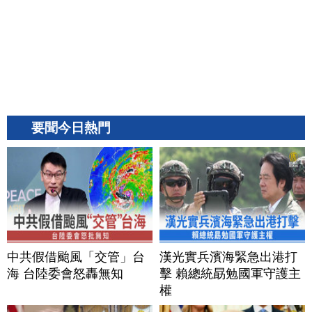
要聞今日熱門
中共假借颱風「交管」台
漢光實兵濱海緊急出港打
海 台陸委會怒轟無知
擊 賴總統勗勉國軍守護主
權