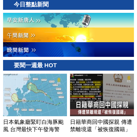
今日整點新聞
要聞一週最 HOT
日本氣象廳緊盯白海豚颱
日籍華商回中國探親 傳遭
風 台灣最快下午發海警
禁離境還「被恢復國籍」