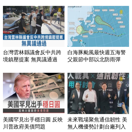
台灣雲林縣議會反中共跨
白海豚颱風最快週五海警
境鎮壓提案 無異議通過
父親節中部以北防雨彈
美國罕見出手穩日圓 反映
未來戰場聚焦通信韌性 美
川普政府美債問題
無人機優勢計劃台廠列入