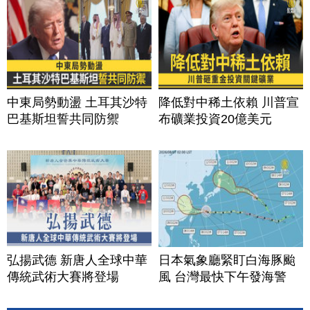
中東局勢動盪 土耳其沙特
降低對中稀土依賴 川普宣
巴基斯坦誓共同防禦
布礦業投資20億美元
弘揚武德 新唐人全球中華
日本氣象廳緊盯白海豚颱
傳統武術大賽將登場
風 台灣最快下午發海警