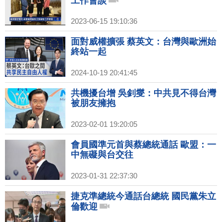
工作會談
2023-06-15 19:10:36
面對威權擴張 蔡英文：台灣與歐洲始
終站一起
2024-10-19 20:41:45
共機擾台增 吳釗燮：中共見不得台灣
被朋友擁抱
2023-02-01 19:20:05
會員國準元首與蔡總統通話 歐盟：一
中無礙與台交往
2023-01-31 22:37:30
捷克準總統今通話台總統 國民黨朱立
倫歡迎