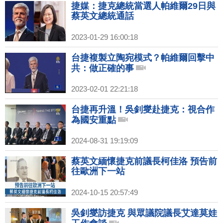
捷媒：捷克總統當選人帕維爾29日與
蔡英文總統通話
2023-01-29 16:00:18
台捷複製立陶宛模式？帕維爾回擊中
共：做正確的事
2023-02-01 22:21:18
台捷再升溫！吳釗燮赴捷克：視合作
為國安重點
2024-08-31 19:19:09
蔡英文緬懷捷克前議長柯佳洛 預告前
往歐洲下一站
2024-10-15 20:57:49
吳釗燮訪捷克 與眾議院議長艾達莫娃