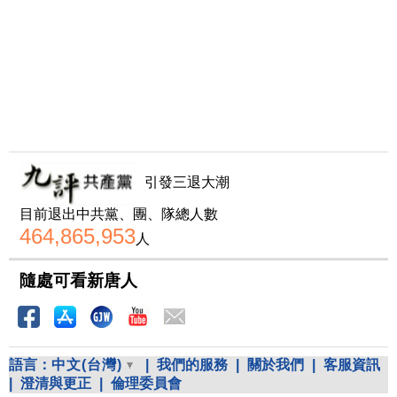
引發三退大潮
目前退出中共黨、團、隊總人數
464,865,953
人
隨處可看新唐人
語言：
中文(台灣)
|
我們的服務
|
關於我們
|
客服資訊
|
澄清與更正
|
倫理委員會