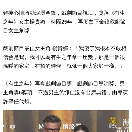
難掩心情激動淚灑金鐘，戲劇節目視后，獎落《有生
之年》女主楊貴媚，時隔25年，再度拿下金鐘戲劇節
目女主角獎。
戲劇節目最佳女主角 楊貴媚：「我傻了我根本不敢相
信會是我。我可以為有生之年拿一座獎，那是一個很
溫暖的家庭，在拍的時候，就像一個大家庭一樣。」
《有生之年》再奪戲劇節目獎、戲劇節目導演獎、男
主角獎6獎項，不過男主吳慷仁沒有出席典禮，由導演
許肇任代領。