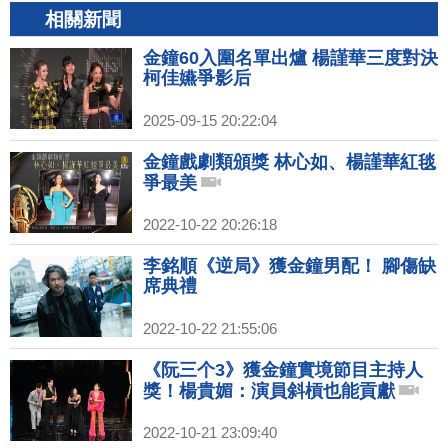
相關新聞
金鐘60入圍名單出爐 楊謹華三度對決
柯佳嬿爭影后
2025-09-15 20:22:04
金鐘戲劇類頒獎 林心如、楊謹華紅毯
爭最美
2022-10-22 20:26:18
李銘順《逆局》獲金鐘男配！ 腳傷缺
席典禮
2022-10-22 21:55:06
《阮三个3》獲金鐘實境節目主持人
獎！楊貴媚：演員斜槓也能貢獻
2022-10-21 23:09:40