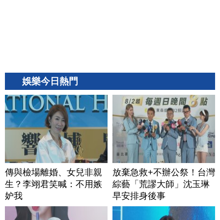
娛樂今日熱門
傳與檢場離婚、女兒非親
放棄急救+不辦公祭！台灣
生？李翊君笑喊：不用嫉
綜藝「荒謬大師」沈玉琳
妒我
早安排身後事