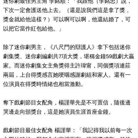
迷你劇最佳男主角 李銘順：「我跟他（李銘忠）說，
下次一定會護送他上去。（還是說我們這是拿了獎，
獎金就給他這樣？）可以啊可以啊，他還結婚了，可
以把它當作紅包給他。」
除了迷你劇男主，《八尺門的辯護人》拿下包括迷你
劇集獎、迷你劇編劇共7項大獎，堪稱金鐘59戲劇大贏
家。而迷你劇集女主角獎得主許瑋甯，同個獎項連莊
兩屆，上台得獎感言她哽咽感謝劇組和家人。還有一
位演員在得獎時情緒也相當激動。
奪下戲劇節目女配角，楊謹華先是不可置信，隨後邊
哭邊走向頒獎台，這是她演員生涯首座金鐘。
戲劇節目最佳女配角 楊謹華：「我記得我以前每一次