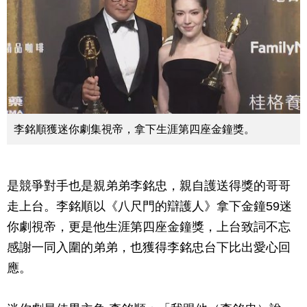
李銘順獲迷你劇集視帝，拿下生涯第四座金鐘獎。
是競爭對手也是親弟弟李銘忠，親自護送得獎的哥哥
走上台。李銘順以《八尺門的辯護人》拿下金鐘59迷
你劇視帝，更是他生涯第四座金鐘獎，上台致詞不忘
感謝一同入圍的弟弟，也獲得李銘忠台下比出愛心回
應。