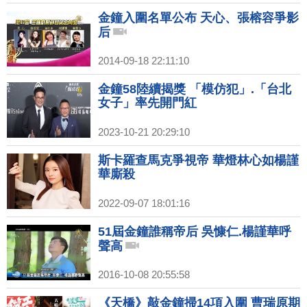
金鐘入圍名單公布 天心、張榕容爭影
后
2014-09-18 22:11:10
金鐘58陸續揭獎 「模仿犯」.「台北
女子」率先開門紅
2023-10-21 20:29:10
斯卡羅查馬克爭視帝 華燈林心如楊謹
華廝殺
2022-09-07 18:01:16
51屆金鐘誰稱帝后 吳慷仁.楊謹華呼
聲高
2016-10-08 20:55:58
《天橋》敲金鐘掃14項入圍 曹瑞原期