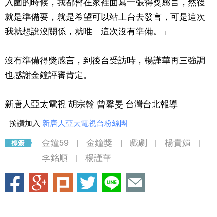
入圍的時候，我都會在家裡面寫一張得獎感言，然後
就是準備要，就是希望可以站上台去發言，可是這次
我就想說沒關係，就唯一這次沒有準備。」
沒有準備得獎感言，到後台受訪時，楊謹華再三強調
也感謝金鐘評審肯定。
新唐人亞太電視 胡宗翰 曾馨旻 台灣台北報導
按讚加入
新唐人亞太電視台粉絲團
金鐘59
金鐘獎
戲劇
楊貴媚
|
|
|
|
李銘順
楊謹華
|