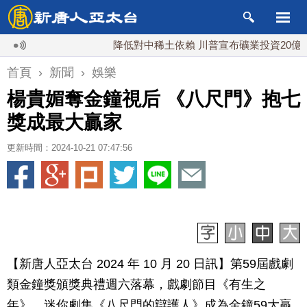
降低對中稀土依賴 川普宣布礦業投資20億美元
首頁
›
新聞
›
娛樂
楊貴媚奪金鐘視后 《八尺門》抱七
獎成最大贏家
更新時間：2024-10-21 07:47:56
【新唐人亞太台 2024 年 10 月 20 日訊】第59屆戲劇
類金鐘獎頒獎典禮週六落幕，戲劇節目《有生之
年》、迷你劇集《八尺門的辯護人》成為金鐘59大贏