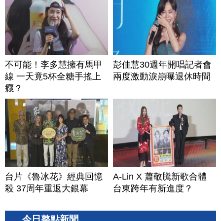
不可能！李多慧擁有馬甲
彭佳慧30週年開唱記者會
線 一天竟5杯全糖手搖上
兩度激動淚崩曝退休時間
癮？
台片《魯冰花》經典回憶
A-Lin X 蕭敬騰新歌合體
殺 37周年重返大銀幕
台東跨年有新進度？
今日整點新聞