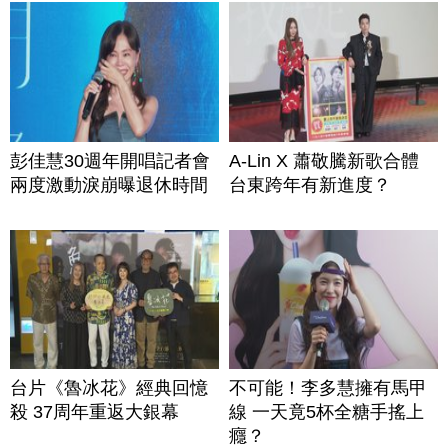
彭佳慧30週年開唱記者會
A-Lin X 蕭敬騰新歌合體
兩度激動淚崩曝退休時間
台東跨年有新進度？
台片《魯冰花》經典回憶
不可能！李多慧擁有馬甲
殺 37周年重返大銀幕
線 一天竟5杯全糖手搖上
癮？