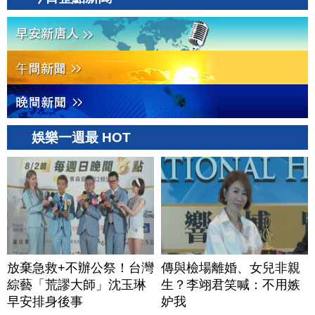
娛樂一週最 HOT
放棄急救+不辦公祭！台灣
傳與檢場離婚、女兒非親
綜藝「荒謬大師」沈玉琳
生？李翊君笑喊：不用嫉
早安排身後事
妒我