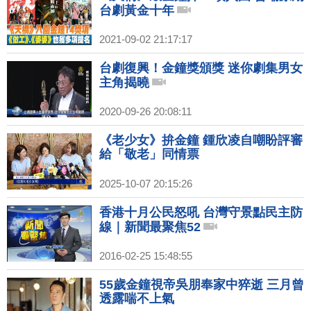
台劇黃金十年
2021-09-02 21:17:17
台劇復興！金鐘獎頒獎 迷你劇集男女
主角揭曉
2020-09-26 20:08:11
《老少女》拚金鐘 鍾欣凌自嘲盼評審
給「敬老」同情票
2025-10-07 20:15:26
香港十月公民怒吼 台灣守景點民主防
線｜新聞最聚焦52
2016-02-25 15:48:55
55歲金鐘視帝吳朋奉家中猝逝 三月曾
透露喘不上氣