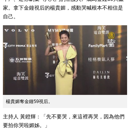
家。拿下金鐘視后的楊貴媚，感動哭喊根本不相信是
自己。
楊貴媚奪金鐘59視后。
主持人 黃鐙輝：「先不要哭，來這裡再哭，因為他們
要拍你哭啦媚姊。」