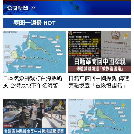
要聞一週最 HOT
日本氣象廳緊盯白海豚颱
日籍華商回中國探親 傳遭
風 台灣最快下午發海警
禁離境還「被恢復國籍」