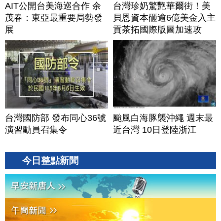
AIT公開台美海巡合作 余
台灣珍奶驚艷華爾街！美
茂春：東亞最重要局勢發
貝恩資本砸逾6億美金入主
展
貢茶拓國際版圖加速攻
美？｜#財經新聞｜
20260806(四)
台灣國防部 發布同心36號
颱風白海豚襲沖繩 週末最
演習動員召集令
近台灣 10日登陸浙江
今日整點新聞