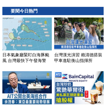
要聞今日熱門
日本氣象廳緊盯白海豚颱
台灣漢光演習 賴清德搭裝
風 台灣最快下午發海警
甲車進駐衡山指揮所