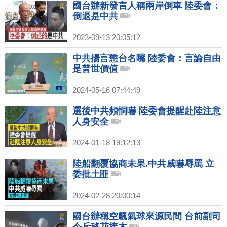
國台辦新發言人稱兩岸倒車 陸委會：
倒退是中共
2023-09-13 20:05:12
中共揚言懲台名嘴 陸委會：言論自由
是普世價值
2024-05-16 07:44:49
選後中共頻恫嚇 陸委會提醒赴陸注意
人身安全
2024-01-18 19:12:13
陸船翻覆協商未果.中共威嚇辱罵 立
委批土匪
2024-02-28 20:00:14
國台辦稱空飄氣球來源民間 台前副司
令斥移花接木