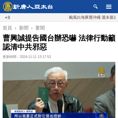
颱風白海豚襲沖繩 週末最近台灣 1
首頁
›
新聞
›
要聞
曹興誠提告國台辦恐嚇 法律行動籲
認清中共邪惡
更新時間：2024-11-11 13:17:53