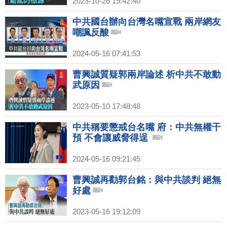
2023-10-26 19:42:40
中共國台辦向台灣名嘴宣戰 兩岸網友
嘲諷反酸
2024-05-16 07:41:53
曹興誠質疑郭兩岸論述 析中共不敢動
武原因
2023-05-10 17:48:48
中共稱要懲戒台名嘴 府：中共無權干
預 不會讓威脅得逞
2024-05-16 09:21:45
曹興誠再勸郭台銘：與中共談判 絕無
好處
2023-05-16 19:12:09