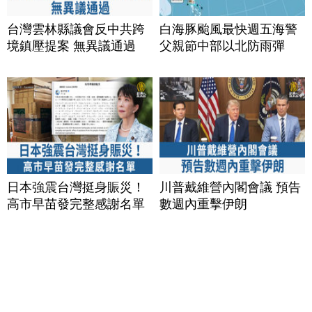
台灣雲林縣議會反中共跨
白海豚颱風最快週五海警
境鎮壓提案 無異議通過
父親節中部以北防雨彈
日本強震台灣挺身賑災！
川普戴維營內閣會議 預告
高市早苗發完整感謝名單
數週內重擊伊朗