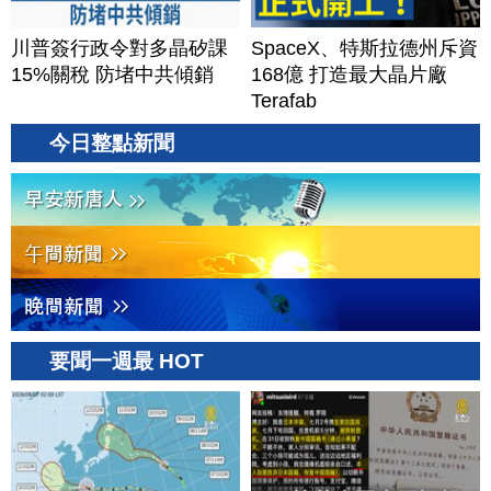
川普簽行政令對多晶矽課
SpaceX、特斯拉德州斥資
15%關稅 防堵中共傾銷
168億 打造最大晶片廠
Terafab
今日整點新聞
要聞一週最 HOT