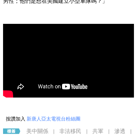
男性；他們是想在美國建立小型軍隊嗎？」
按讚加入
新唐人亞太電視台粉絲團
美中關係
非法移民
共軍
滲透
|
|
|
|