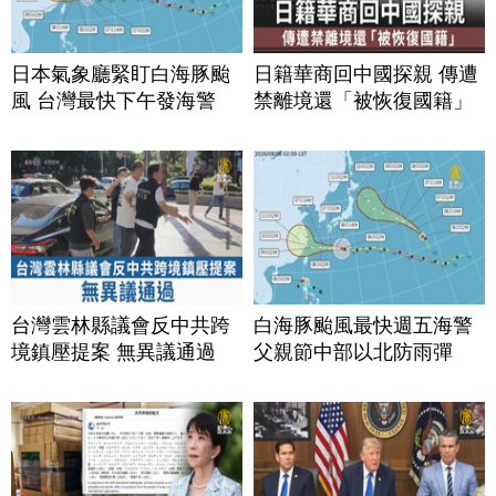
日本氣象廳緊盯白海豚颱
日籍華商回中國探親 傳遭
風 台灣最快下午發海警
禁離境還「被恢復國籍」
台灣雲林縣議會反中共跨
白海豚颱風最快週五海警
境鎮壓提案 無異議通過
父親節中部以北防雨彈