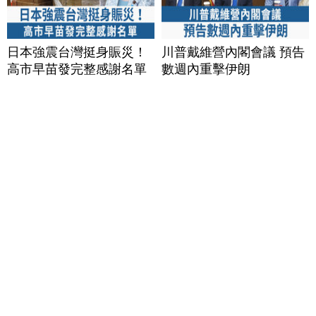
日本強震台灣挺身賑災！
川普戴維營內閣會議 預告
高市早苗發完整感謝名單
數週內重擊伊朗