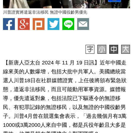
川普證實將遣返非法移民 無證中國役齡男優先
【新唐人亞太台 2024 年 11 月 19 日訊】近年中國走
線來美的人數爆增，包括大批中共軍人。美國總統當
選人川普18日在社群媒體證實，上任後將頒布緊急狀
態，遣返非法移民，而且可能動用軍事資源。媒體報
導，優先遣返對象，包括法院已下驅逐令的無證移
民、有犯罪記錄的無證移民，以及無證的中國役齡男
子。川普4月曾在競選集會表示，「過去幾個月有3萬
1000或3萬2000人來自中國，都是兵役年齡且大多是