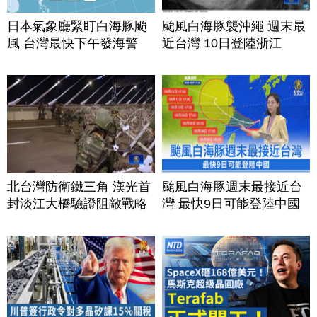
日本氣象廳緊盯白海豚颱
颱風白海豚襲沖繩 週末最
風 台灣最快下午發海警
近台灣 10日登陸浙江
北台灣防衛鐵三角 漢光首
颱風白海豚週末最接近台
封淡江大橋驗證阻敵戰略
灣 最快9日可能登陸中國