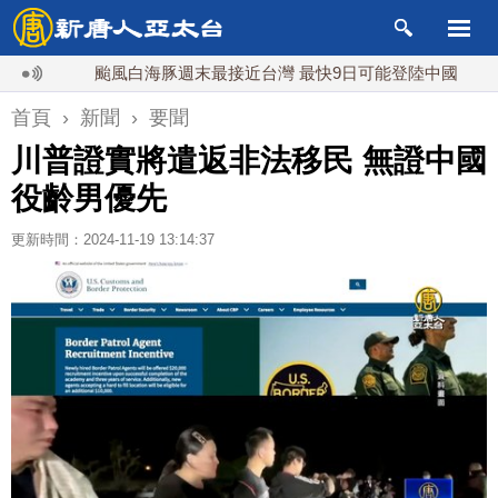
颱風白海豚週末最接近台灣 最快9日可能登陸中國
台灣
首頁
›
新聞
›
要聞
川普證實將遣返非法移民 無證中國
役齡男優先
更新時間：2024-11-19 13:14:37