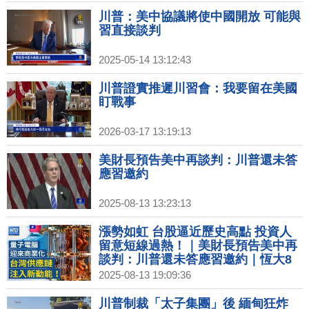
川普：美中協議將使中國開放 可能與
習直接談判
2025-05-14 13:12:43
川普證實推遲川習會：我要留在美國
盯戰事
2026-03-17 13:19:13
美財長預告美中再談判：川普還未答
應習邀約
2025-08-13 13:23:13
漲勢如虹 台股逼近歷史高點 投資人
留意短線過熱！｜美財長預告美中再
談判：川普還未答應習邀約｜恆大8
月退市 華南城淪「恆大第二」遭清盤
2025-08-13 19:09:36
｜IBM、Google新突破！量子電腦
2030有望商業化
川普制裁「太子集團」後 緬甸狂炸