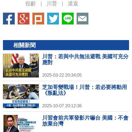
役齡
川普
遣返
|
|
相關新聞
川普：若與中共無法避戰 美國可充分
應對
2025-03-22 20:34:05
芝加哥變戰場！川普：若必要將動用
《叛亂法》
2025-10-07 20:12:36
川習會前共軍發影片嚇台 美國：不會
放棄台灣