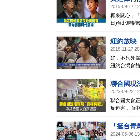
2019-09-17 12
再來關心，「
日)台北時間
聽證會。新
名地標時代
紐約放映
2018-11-27 20
好，不只外
紐約台灣會
山》，現場
暴行感到震
聯合國現
2023-09-22 12
聯合國大會
反迫害，而
功學員指出，
呼籲更多中
「挺台青
2024-06-06 13