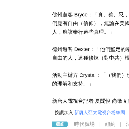
佛州遊客 Bryce：「真、善、
們應有自由（信仰），無論在美
人，應該奉行這些真理。」
德州遊客 Dexter：「他們堅
自由的人，這種修煉（對中共）
活動主辦方 Crystal：「（
的理解和支持。」
新唐人電視台記者 夏聞悅 尚敬 
按讚加入
新唐人亞太電視台粉絲團
時代廣場
紐約
|
|