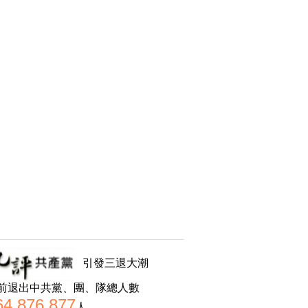
引發三退大潮
前退出中共黨、團、隊總人數
64,876,877
人