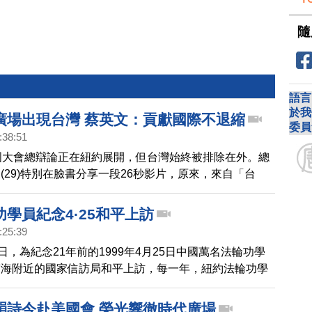
隨
語言
於我
廣場出現台灣 蔡英文：貢獻國際不退縮
委員
:38:51
國大會總辯論正在紐約展開，但台灣始終被排除在外。總
(29)特別在臉書分享一段26秒影片，原來，來自「台
出現在紐約時代廣場上，蔡英文表示，這支影片是在向全
在聯合國永續發展目標的過程中，台灣幫得上忙，也願意
學員紀念4·25和平上訪
文也不忘感謝友邦大力聲援台灣。她強調，參與國際組
:25:39
抗疫情，並為國際社會做出貢獻，「這是台灣的目標，絕
5日，為紀念21年前的1999年4月25日中國萬名法輪功學
」
南海附近的國家信訪局和平上訪，每一年，紐約法輪功學
年一度的紀念活動，只是今年的活動有點特別。
韻詩今赴美國會 榮光響徹時代廣場