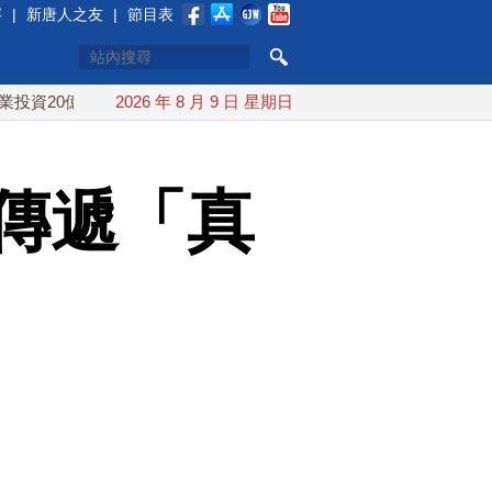
賽
|
新唐人之友
|
節目表
億美元
中東局勢動盪 土耳其沙特巴基斯坦誓共同防禦
2026 年 8 月 9 日 星期日
傳遞「真