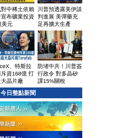
低對中稀土依賴
川普預透露美伊談
普宣布礦業投資
判進展 美彈藥充
億美元
足再擴大生產
aceX、特斯拉
防堵中共！川普簽
斥資168億 打
行政令 對多晶矽
最大晶片廠
課15%關稅
afab
今日整點新聞