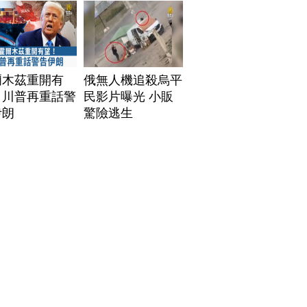
爾木茲重開有
俄無人機追殺烏平
！川普再重話警
民影片曝光 小販
伊朗
驚險逃生