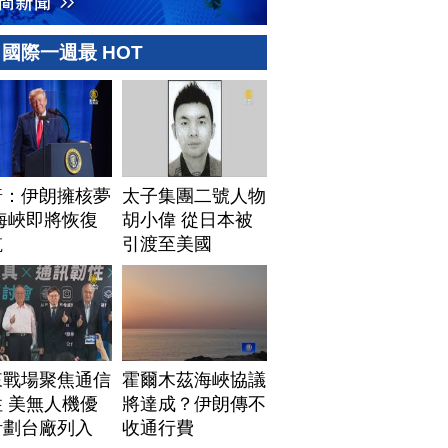
國際一週最 HOT
普：伊朗擁核夢
太子集團二號人物
海峽即將恢復
胡小偉 從日本被
航
引渡至美國
來戰場聚焦通信
霍爾木茲海峽協議
 美無人機優
將達成？伊朗傳不
計劃台廠列入
收通行費