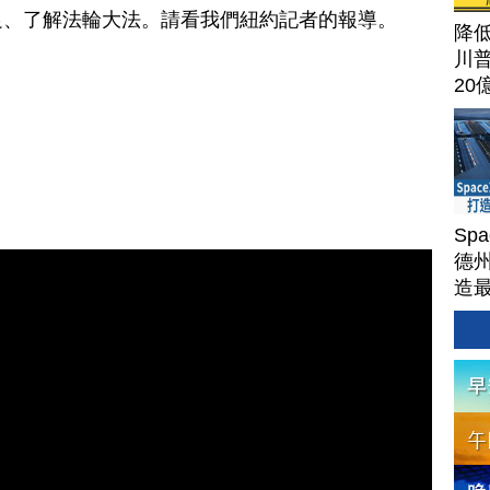
足、了解法輪大法。請看我們紐約記者的報導。
降
川
20
Sp
德州
造
Ter