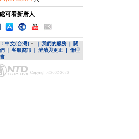
處可看新唐人
：
中文(台灣)
|
我們的服務
|
關
們
|
客服資訊
|
澄清與更正
|
倫理
會
Copyright ©2002-2026