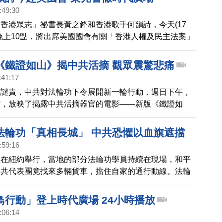
:49:30
香港眾志」祕書長黃之鋒和香港歌手何韻詩，今天(17
晚上10點，將出席美國國會有關「香港人權及民主法案」
唐人將為您同步中文口譯直播，而黃之鋒更早前在紐約著
廣場，與眾人齊唱「願榮光歸香港」。
《鐵證如山》揭中共活摘 觀眾震驚悲痛
:41:17
媒譴責，中共對法輪功下令展開新一輪行動，週日下午，
館，放映了揭露中共活摘器官的電影——新版《鐵證如
吸引上百觀眾，他們看完影片後，都感到悲痛，對中共的
驚。
法輪功「真相長城」 中共恐懼以血旗遮擋
:59:16
正在紐約舉行，當地的部分法輪功學員持續在現場，和平
中共代表團竟找來多輛貨車，擋住自家的通行動線。法輪
全球已經有4億1900萬華人，退出中共的黨、團、隊，
國民眾，認清真相。
鳥行動」登上時代廣場 24小時播放
:06:14