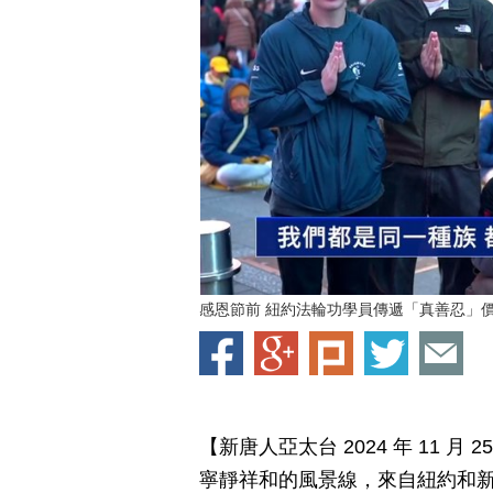
感恩節前 紐約法輪功學員傳遞「真善忍」
【新唐人亞太台 2024 年 11 
寧靜祥和的風景線，來自紐約和