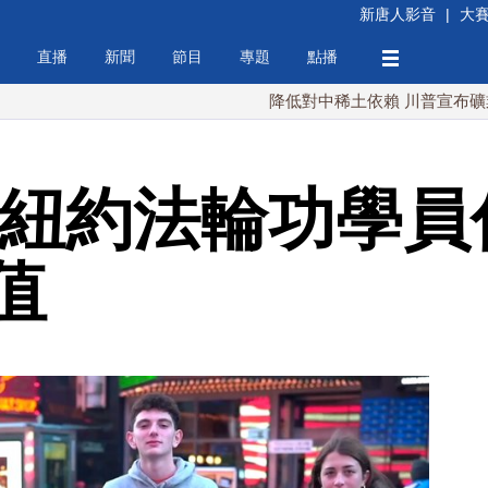
新唐人影音
|
大
直播
新聞
節目
專題
點播
降低對中稀土依賴 川普宣布礦業投資20
 紐約法輪功學員
值