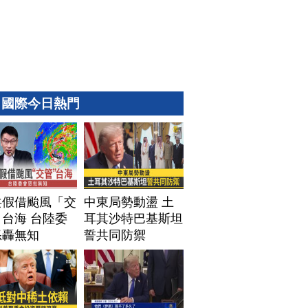
國際今日熱門
共假借颱風「交
中東局勢動盪 土
台海 台陸委
耳其沙特巴基斯坦
怒轟無知
誓共同防禦