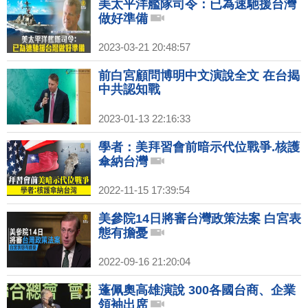
美太平洋艦隊司令：已為速馳援台灣
做好準備
2023-03-21 20:48:57
前白宮顧問博明中文演說全文 在台揭
中共認知戰
2023-01-13 22:16:33
學者：美拜習會前暗示代位戰爭.核護
傘納台灣
2022-11-15 17:39:54
美參院14日將審台灣政策法案 白宮表
態有擔憂
2022-09-16 21:20:04
蓬佩奧高雄演說 300各國台商、企業
領袖出席