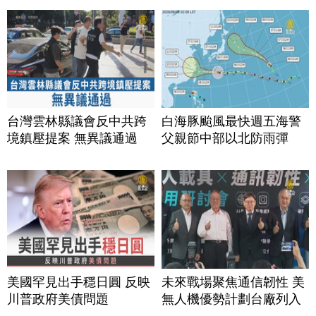
台灣雲林縣議會反中共跨
白海豚颱風最快週五海警
境鎮壓提案 無異議通過
父親節中部以北防雨彈
美國罕見出手穩日圓 反映
未來戰場聚焦通信韌性 美
川普政府美債問題
無人機優勢計劃台廠列入