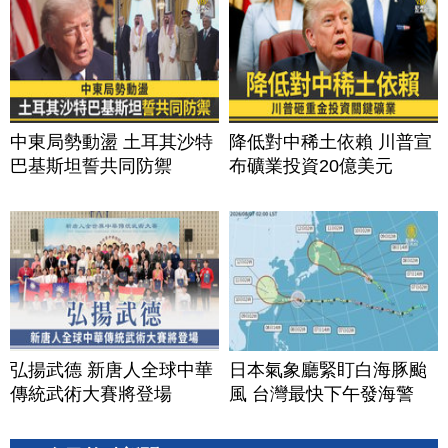
中東局勢動盪 土耳其沙特
降低對中稀土依賴 川普宣
巴基斯坦誓共同防禦
布礦業投資20億美元
弘揚武德 新唐人全球中華
日本氣象廳緊盯白海豚颱
傳統武術大賽將登場
風 台灣最快下午發海警