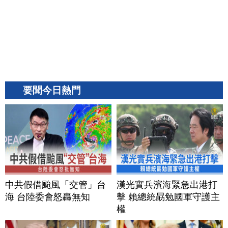
要聞今日熱門
中共假借颱風「交管」台
漢光實兵濱海緊急出港打
海 台陸委會怒轟無知
擊 賴總統勗勉國軍守護主
權