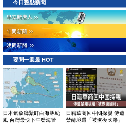
今日整點新聞
要聞一週最 HOT
日本氣象廳緊盯白海豚颱
日籍華商回中國探親 傳遭
風 台灣最快下午發海警
禁離境還「被恢復國籍」