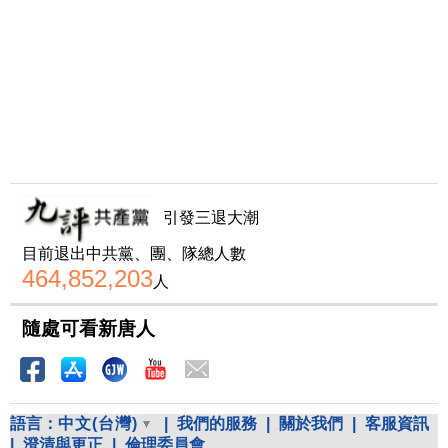
引發三退大潮
目前退出中共黨、團、隊總人數
464,852,203
人
隨處可看新唐人
語言：
中文(台灣)
|
我們的服務
|
關於我們
|
客服資訊
|
澄清與更正
|
倫理委員會