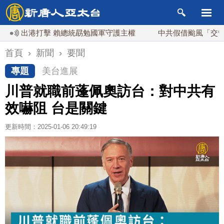
出港打擊 賴總統勗勉國軍守護主權
中共假借颱風「交管」台海
首頁
›
新聞
›
要聞
專題
美台進展
川普就職前蓬佩奧訪台：對中共有
效嚇阻 台是關鍵
更新時間：2025-01-06 20:49:19