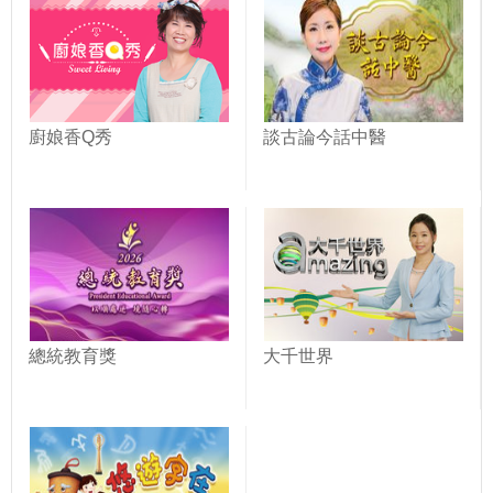
廚娘香Q秀
談古論今話中醫
總統教育獎
大千世界