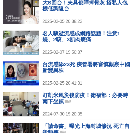
大S回台！夫具俊曄捧骨灰 搭私人包
機低調返台
2025-02-05 20:38:22
名人驟逝流感成網路話題！注意1
燒、2咳、3肌肉痠痛
2025-02-07 19:50:37
台流感添23死 疾管署將審慎觀察中國
新變異株
2025-02-25 20:41:31
盯凱米風災後防疫！衛福部：必要時
南下坐鎮
2024-07-30 19:20:35
「請命書」曝光上海封城慘況 死亡自
殺頻傳