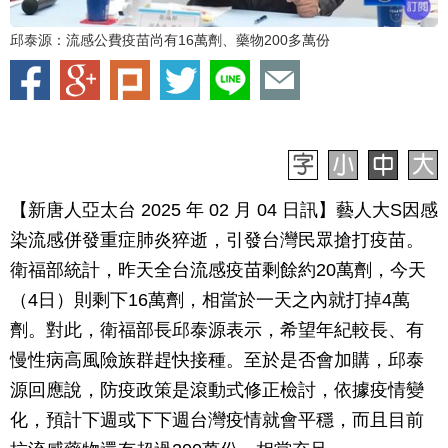
邱泰源：流感公費疫苗尚有16萬劑、藥物200多萬份
【新唐人亞太台 2025 年 02 月 04 日訊】藝人大S因感
染流感併發重症肺炎猝逝，引發台灣民眾搶打疫苗。
衛福部統計，昨天全台流感疫苗剩餘約20萬劑，今天
（4日）則剩下16萬劑，相當於一天之內就打掉4萬
劑。對此，衛福部長邱泰源表示，希望年紀較長、有
慢性病高風險族群趕快接種。至於是否會加購，邱泰
源回應說，防疫政策是滾動式修正檢討，依據疫情變
化，預計下週或下下週台灣疫情就會平穩，而且目前