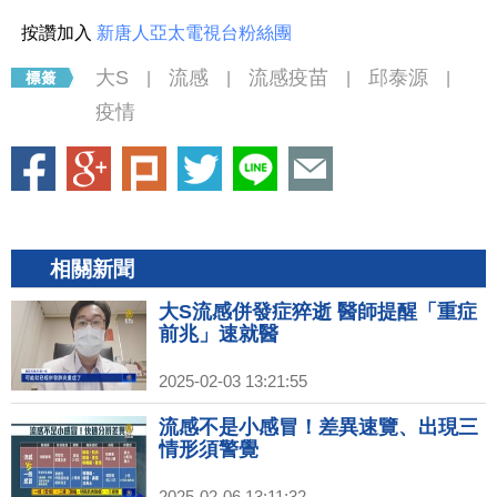
按讚加入
新唐人亞太電視台粉絲團
大S
流感
流感疫苗
邱泰源
|
|
|
|
疫情
相關新聞
大S流感併發症猝逝 醫師提醒「重症
前兆」速就醫
2025-02-03 13:21:55
流感不是小感冒！差異速覽、出現三
情形須警覺
2025-02-06 13:11:32