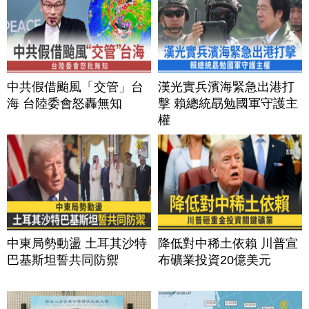
中共假借颱風「交管」台
漢光實兵濱海緊急出港打
海 台陸委會怒轟無知
擊 賴總統勗勉國軍守護主
權
中東局勢動盪 土耳其沙特
降低對中稀土依賴 川普宣
巴基斯坦誓共同防禦
布礦業投資20億美元