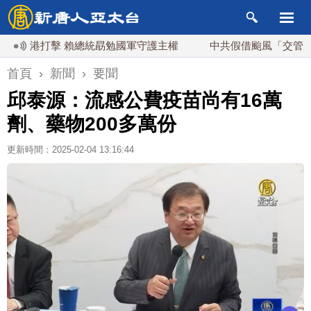
港打擊 賴總統勗勉國軍守護主權
中共假借颱風「交管」台海
首頁
›
新聞
›
要聞
邱泰源：流感公費疫苗尚有16萬
劑、藥物200多萬份
更新時間：2025-02-04 13:16:44