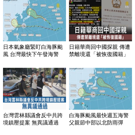
日本氣象廳緊盯白海豚颱
日籍華商回中國探親 傳遭
風 台灣最快下午發海警
禁離境還「被恢復國籍」
台灣雲林縣議會反中共跨
白海豚颱風最快週五海警
境鎮壓提案 無異議通過
父親節中部以北防雨彈