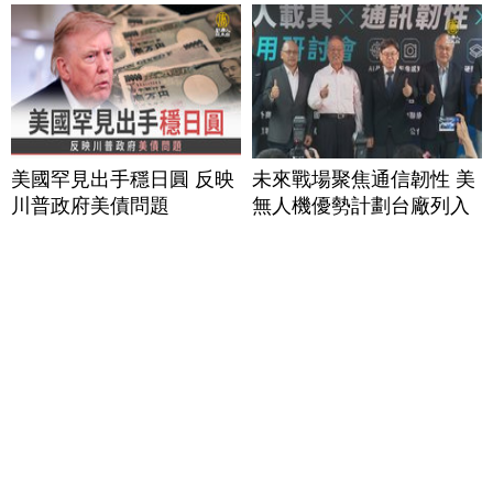
美國罕見出手穩日圓 反映
未來戰場聚焦通信韌性 美
川普政府美債問題
無人機優勢計劃台廠列入