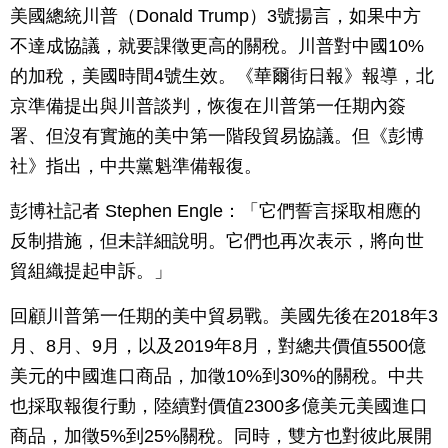
美國總統川普（Donald Trump）3號揚言，如果中方
不達成協議，就要課徵更高的關稅。川普對中國10%
的加稅，美國時間4號生效。《華爾街日報》報導，北
京準備提出與川普談判，恢復在川普第一任期內簽
署、但沒有實施的美中第一階段貿易協議。但《彭博
社》指出，中共黨魁準備報復。
彭博社記者 Stephen Engle：「它們誓言採取相應的
反制措施，但未詳細說明。它們也再次表示，將向世
貿組織提起申訴。」
回顧川普第一任期的美中貿易戰。美國先後在2018年3
月、8月、9月，以及2019年8月，對總共價值5500億
美元的中國進口商品，加徵10%到30%的關稅。中共
也採取報復行動，陸續對價值2300多億美元美國進口
商品，加徵5%到25%關稅。同時，雙方也對彼此展開