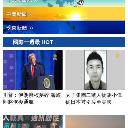
國際一週最 HOT
川普：伊朗擁核夢碎 海峽
太子集團二號人物胡小偉
即將恢復通航
從日本被引渡至美國