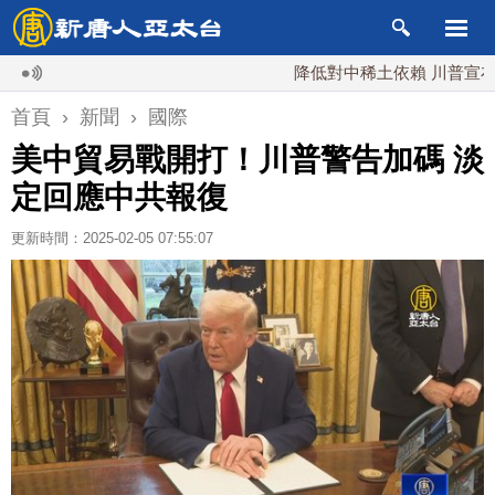
降低對中稀土依賴 川普宣布礦業投
首頁
›
新聞
›
國際
美中貿易戰開打！川普警告加碼 淡
定回應中共報復
更新時間：2025-02-05 07:55:07