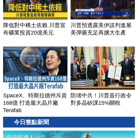
降低對中稀土依賴 川普宣
川普預透露美伊談判進展
布礦業投資20億美元
美彈藥充足再擴大生產
SpaceX、特斯拉德州斥資
防堵中共！川普簽行政令
168億 打造最大晶片廠
對多晶矽課15%關稅
Terafab
今日整點新聞