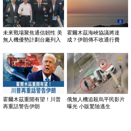
未來戰場聚焦通信韌性 美
霍爾木茲海峽協議將達
無人機優勢計劃台廠列入
成？伊朗傳不收通行費
霍爾木茲重開有望！川普
俄無人機追殺烏平民影片
再重話警告伊朗
曝光 小販驚險逃生