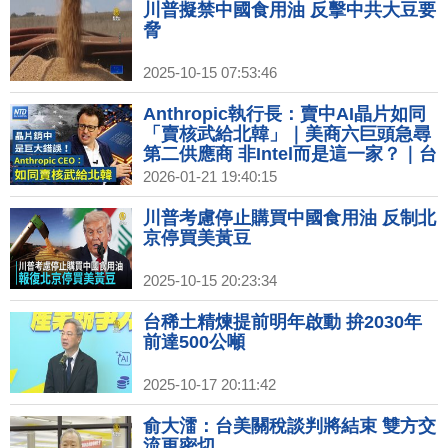
川普擬禁中國食用油 反擊中共大豆要
脅
2025-10-15 07:53:46
Anthropic執行長：賣中AI晶片如同
「賣核武給北韓」｜美商六巨頭急尋
第二供應商 非Intel而是這一家？｜台
灣搶先拿下晶片優惠 李在明：不能比
2026-01-21 19:40:15
台灣差｜Netflix營收和獲利雙雙成長
訂閱用戶突破3.25億
川普考慮停止購買中國食用油 反制北
京停買美黃豆
2025-10-15 20:23:34
台稀土精煉提前明年啟動 拚2030年
前達500公噸
2025-10-17 20:11:42
俞大㵢：台美關稅談判將結束 雙方交
流更密切