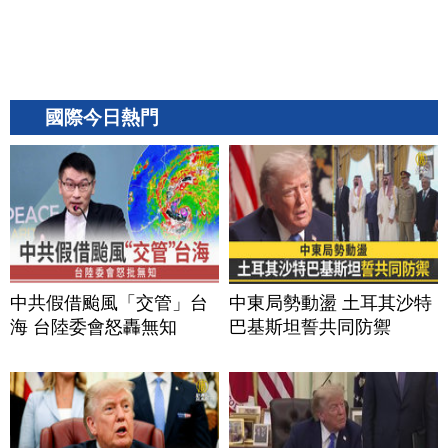
國際今日熱門
中共假借颱風「交管」台
中東局勢動盪 土耳其沙特
海 台陸委會怒轟無知
巴基斯坦誓共同防禦