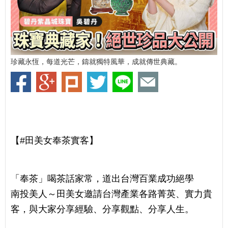
珍藏永恆，每道光芒，鑄就獨特風華，成就傳世典藏。
【#田美女奉茶實客】
「奉茶」喝茶話家常，道出台灣百業成功絕學
南投美人～田美女邀請台灣產業各路菁英、實力貴
客，與大家分享經驗、分享觀點、分享人生。