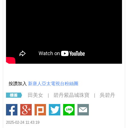
按讚加入
新唐人亞太電視台粉絲團
田美女
碧丹紫晶城珠寶
吳碧丹
|
|
2025-02-24 11:43:19