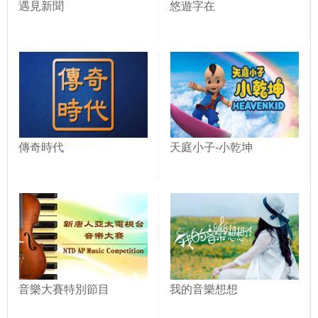
遇見新聞
悠遊字在
傳奇時代
天庭小子-小乾坤
音樂大賽特別節目
我的音樂想想