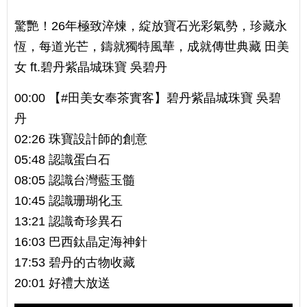
驚艷！26年極致淬煉，綻放寶石光彩氣勢，珍藏永
恆，每道光芒，鑄就獨特風華，成就傳世典藏 田美
女 ft.碧丹紫晶城珠寶 吳碧丹
00:00 【#田美女奉茶實客】碧丹紫晶城珠寶 吳碧
丹
02:26 珠寶設計師的創意
05:48 認識蛋白石
08:05 認識台灣藍玉髓
10:45 認識珊瑚化玉
13:21 認識奇珍異石
16:03 巴西鈦晶定海神針
17:53 碧丹的古物收藏
20:01 好禮大放送