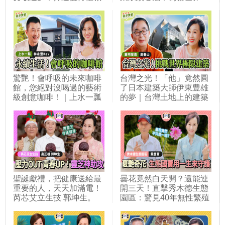
品牌力
｜晟進科技 林建池
驚艷！會呼吸的未來咖啡
台灣之光！「他」竟然圓
館，您絕對沒喝過的藝術
了日本建築大師伊東豊雄
級創意咖啡！｜上水一瓢
的夢｜台灣土地上的建築
林永豐 Kev.
之美｜麗明營造 吳春山
聖誕獻禮，把健康送給最
曇花竟然白天開？還能連
重要的人，天天加滿電！
開三天！直擊秀木德生態
芮芯艾立生技 郭坤生。
園區：驚見40年無性繁殖
「阿嬤蝴蝶蘭」與差點滅
絕的臺灣特有種！ft. 秀木