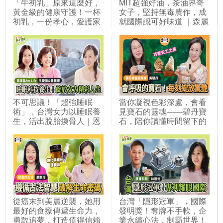
「牛初乳」原來這麼好，
MIT超強好油，茶油界奇
黃金級的健康守護！一杯
女子，堅持無毒農作，成
初乳，一份孝心，愛護家
就國際認可好味道 ｜森麗
人，擁抱幸福人生！｜卡
園 邱婉琪
魯旺國際 吳純審
不可思議！「超強睡眠
當你凝視色彩深處，會看
術」，台灣女力以睡眠養
見寶石的靈魂——碧丹寶
生，活出脫胎換骨人｜恩
石，陪你讀懂時間留下的
錸富Am Life 王鑀築＆黃
光 吳碧丹
麗娜
從癌末到美麗逆襲，她用
台灣「隱形冠軍」，國際
最好的食療傳遞生命力，
發明獎！奪牌不手軟，企
勇敢追夢，打造值得信賴
業永續心法，制霸世界！