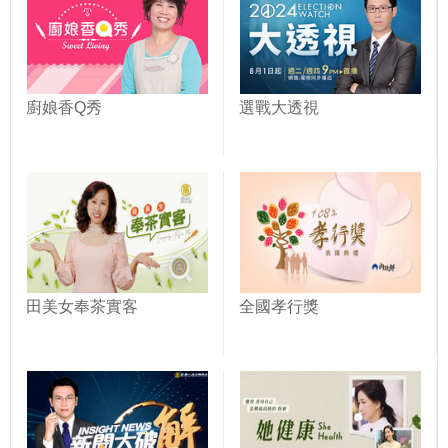
廚娘香Q秀
選戰大透視
田美女奉茶實客
全國孝行獎