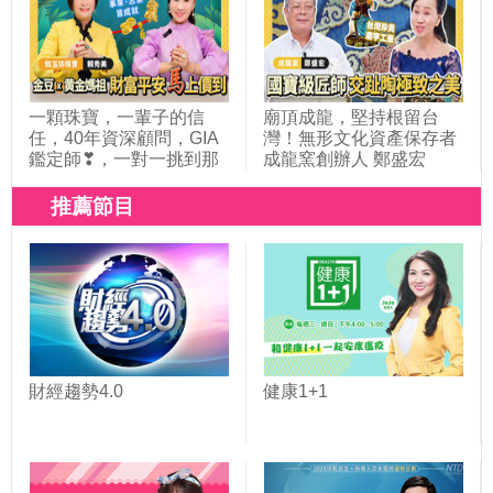
德生態園區 黃慶賢
一顆珠寶，一輩子的信
廟頂成龍，堅持根留台
任，40年資深顧問，GIA
灣！無形文化資產保存者
鑑定師❣，一對一挑到那
成龍窯創辦人 鄭盛宏
顆屬於你的光 如玉坊珠寶
賴秀美
推薦節目
財經趨勢4.0
健康1+1