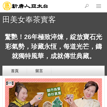
田美女奉茶實客
驚艷！26年極致淬煉，綻放寶石光
彩氣勢，珍藏永恆，每道光芒，鑄
就獨特風華，成就傳世典藏。
首頁
留言