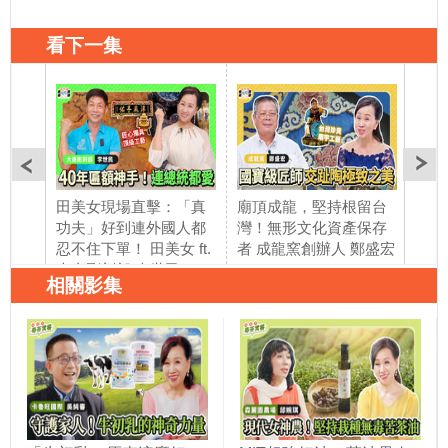
看下一集
田美女現場直擊：「真
廟頂成龍，堅持根留台
翻來
功夫」好到連外國人都
灣！無形文化資產保存
女靠
忍不住下單！ 田美女 ft.
者 成龍窯創辦人 鄭盛宏
跳哄
大唐彫刻部 李世民
靠它
相關影集
黃淑