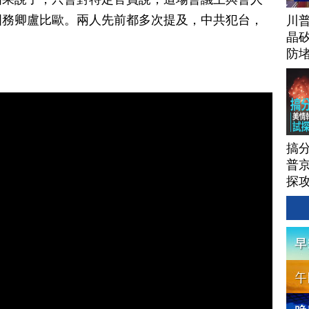
國務卿盧比歐。兩人先前都多次提及，中共犯台，
川
晶矽
防
搞
普京
探