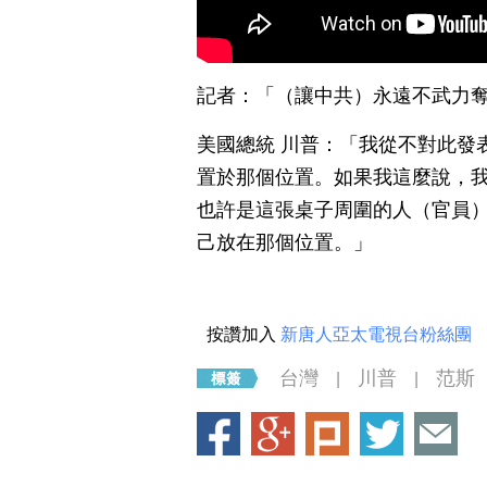
記者：「（讓中共）永遠不武力
美國總統 川普：「我從不對此發
置於那個位置。如果我這麼說，
也許是這張桌子周圍的人（官員
己放在那個位置。」
按讚加入
新唐人亞太電視台粉絲團
台灣
川普
范斯
|
|