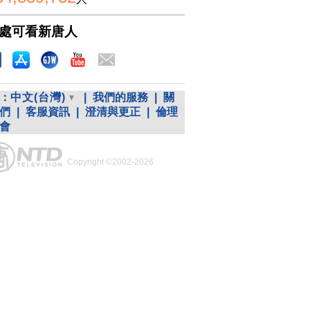
處可看新唐人
：
中文(台灣)
|
我們的服務
|
關
們
|
客服資訊
|
澄清與更正
|
倫理
會
Copyright ©2002-2026