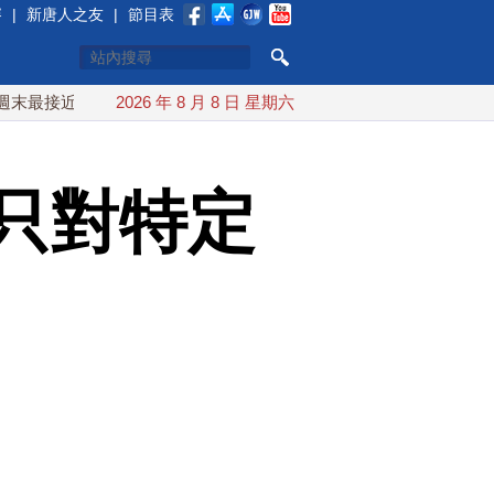
賽
|
新唐人之友
|
節目表
台灣 最快9日可能登陸中國
2026 年 8 月 8 日 星期六
台灣漢光首結合城鎮演習 AIT連
只對特定