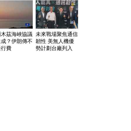
爾木茲海峽協議
未來戰場聚焦通信
達成？伊朗傳不
韌性 美無人機優
通行費
勢計劃台廠列入