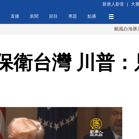
新唐人影音
|
大
直播
新聞
節目
專題
點播
颱風白海豚週末最接近
保衛台灣 川普：