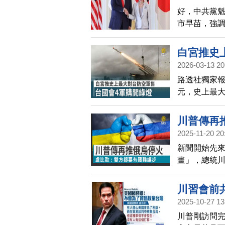
好，中共黨
市早苗，強
夫指出，中
還意外幫高
白宮推史
底，也讓台
2026-03-13 20
是會持續牽
路透社獨家報
元，史上最
算遲遲還沒通
的美方發價書
川普傳再
2025-11-20 20
新聞開始先來
畫」，總統
烏克蘭放棄
爭，雙方都
川習會前
2025-10-27 13
川普剛訪問完