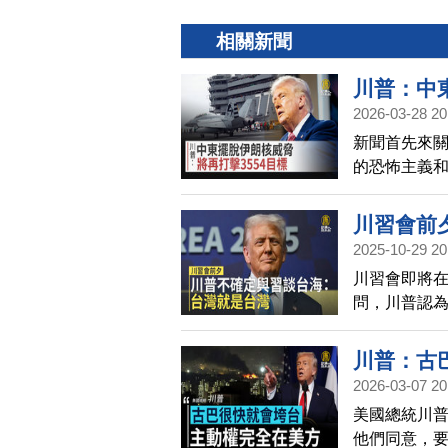
相關新聞
川普：中東
2026-03-28 20
新聞首先來
的恐怖主義和
受毀滅性打
希號航空母
川習會前
2025-10-29 20
川習會即將
問，川普認
的；川普直
川普：古
2026-03-07 20
美國總統川
他們同意，