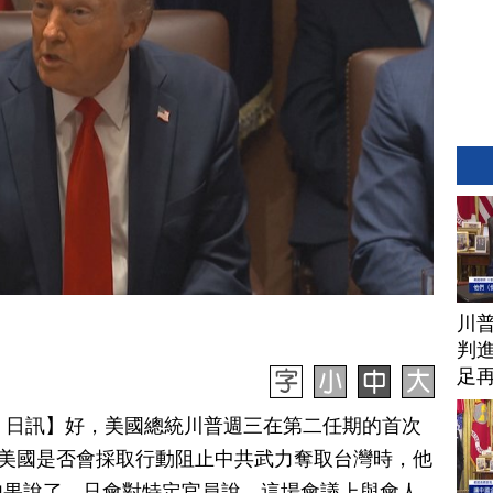
川
判進
足
月 27 日訊】好，美國總統川普週三在第二任期的首次
及美國是否會採取行動阻止中共武力奪取台灣時，他
如果說了，只會對特定官員說，這場會議上與會人