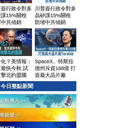
普簽行政令對多
川普簽行政令對多
課15%關稅
晶矽課15%關稅
堵中共傾銷
防堵中共傾銷
分化？美情報：
SpaceX、特斯拉
最快今秋 試
德州斥資168億 打
攻擊北約盟國
造最大晶片廠
Terafab
今日整點新聞