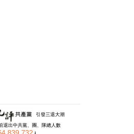
引發三退大潮
前退出中共黨、團、隊總人數
64,839,732
人