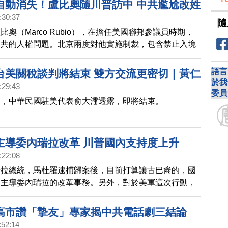
自動消失！盧比奧隨川普訪中 中共尷尬改姓
:30:37
隨
奧（Marco Rubio），在擔任美國聯邦參議員時期，
中共的人權問題。北京兩度對他實施制裁，包含禁止入境
，盧比奧在12號，隨著川普總統，登上專機，將首次訪
語言
台美關稅談判將結束 雙方交流更密切｜黃仁
於我
:29:43
0訪台 親自出席輝達總部簽約？｜蘋果重大調
委員
判，中華民國駐美代表俞大㵢透露，即將結束。
年或不發表iPhone 18｜2026超級獨角獸
paceX、OpenAI拚兆元身價
主導委內瑞拉改革 川普國內支持度上升
:22:08
瑞拉總統，馬杜羅逮捕歸案後，目前打算讓古巴裔的，國
，主導委內瑞拉的改革事務。另外，對於美軍這次行動，
法不一，不過川普本人支持度，小幅度上升。
高市讚「摯友」專家揭中共電話劇三結論
:52:14