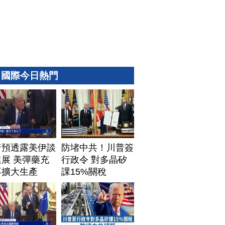
國際今日熱門
普預透露美伊談
防堵中共！川普簽
展 美彈藥充
行政令 對多晶矽
再擴大生產
課15%關稅