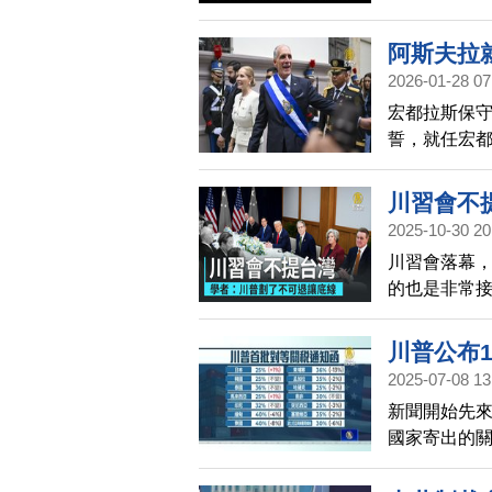
在委內瑞拉
標，就會是
阿斯夫拉
2026-01-28 07
宏都拉斯保守派
誓，就任宏
阿斯夫拉曾
共在中美洲
川習會不
2025-10-30 20
川習會落幕
的也是非常
從「尊重台
看川習會後
川普公布1
聽學者的解
2025-07-08 13
新聞開始先來
國家寄出的關
本、韓國和馬