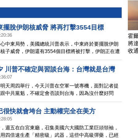
擺脫伊朗核威脅 將再打擊3554目標
:20:36
霍
將
關心中東局勢，美國總統川普表示，中東終於要擺脫伊朗
收
核子威脅，伊朗還有3554個目標將被打擊，伊朗正在遭
擊，所以他們想要達成協議。另外有消息指出，美國的布
艦正在前往中東。
夕 川普不確定與習談台海：台灣就是台灣
:36:07
在明天周四舉行，今天川普在空軍一號專機，面對記者提
為跟中共黨魁，不確定會否談到台海，因為沒什麼好問
言，台灣就是台灣。
巴很快就會垮台 主動權完全在美方
:28:05
普，週五在白宮東廳，召集美國六大國防工業巨頭領袖，
要用四倍速生產「精密級」武器，這些中高級彈藥，已經