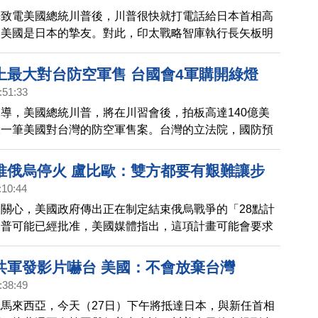
魁致電美國總統川普後，川普很快就打電話給日本首相高
調美國是日本的摯友。對此，印太戰略智庫執行長矢板明
共這次透過美國想逼日本讓步，但結果是，完全沒奏效，
市加了分，矢板說，這也顯示中共手上的牌已經打到見
上最大對台防空軍售 台國會4軍購開綠燈
灣議題實質上國際化，未來很可能都不再侷限於兩岸，而
:51:33
動美日甚至更多國家。
導，美國總統川普，將在川習會後，拍板高達140億美
大一筆美國對台灣的防空軍售案。台灣的立法院，國防預
過，今天（13日）先授權行政院行簽署4項，對美軍購
LOA。迎來美台軍事合作的關鍵時刻。
推俄烏停火 盧比歐：雙方都要有艱難讓步
:10:44
關心，美國政府傳出正在制定結束俄烏戰爭的「28點計
川普可能已經批准，美國媒體指出，這項計畫可能會要求
部分領土。美國國務卿盧比歐今天發文指出，為了結束戰
要有艱難讓步。
共軍發影片嚇台 美國：不會放棄台灣
:38:49
馬來西亞，今天（27日）下午將抵達日本，與新任首相