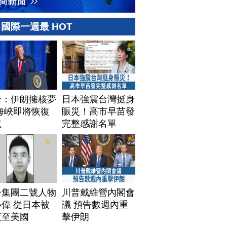
國際一週最 HOT
普：伊朗擁核夢
日本強震台灣挺身
海峽即將恢復
賑災！高市早苗發
航
完整感謝名單
子集團二號人物
川普戴維營內閣會
偉 從日本被
議 預告數週內重
渡至美國
擊伊朗