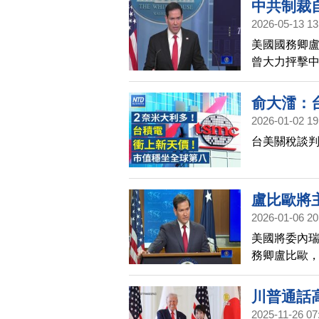
中共制裁
2026-05-13 13
美國國務卿盧比
曾大力抨擊
中國。而這次
問中國。
俞大㵢：
2026-01-02 19
勳傳1/3
台美關稅談
整！2026
IPO潮！S
盧比歐將
2026-01-06 20
美國將委內
務卿盧比歐
美國民眾看
川普通話
2025-11-26 07