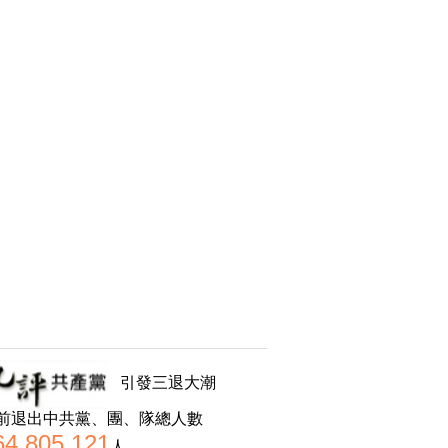
引發三退大潮
前退出中共黨、團、隊總人數
64,805,121
人