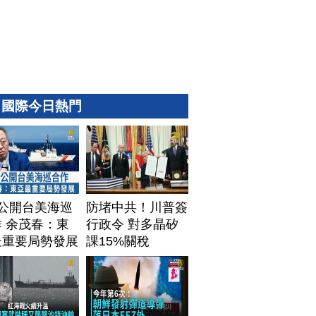
國際今日熱門
T公開台美海巡
防堵中共！川普簽
 余茂春：東
行政令 對多晶矽
最重要局勢發展
課15%關稅