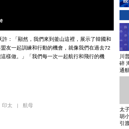
沃許：「顯然，我們來到釜山這裡，展示了韓國和
盟友一起訓練和行動的機會，就像我們在過去72
川
續這樣做。」「我們每一次一起航行和飛行的機
碎 
通
印太
航母
|
太
胡小
引