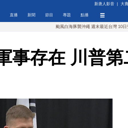
新唐人影音
|
大
直播
新聞
節目
專題
點播
颱風白海豚襲沖繩 週末最近台灣 10日登陸浙
軍事存在 川普第