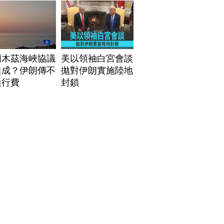
爾木茲海峽協議
美以領袖白宮會談
達成？伊朗傳不
拋對伊朗實施陸地
通行費
封鎖