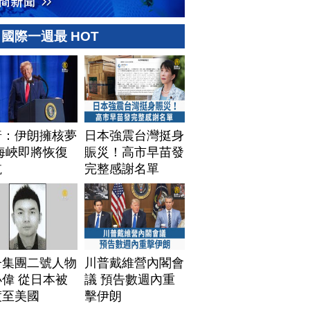
國際一週最 HOT
普：伊朗擁核夢
日本強震台灣挺身
海峽即將恢復
賑災！高市早苗發
航
完整感謝名單
子集團二號人物
川普戴維營內閣會
偉 從日本被
議 預告數週內重
渡至美國
擊伊朗