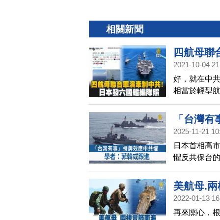
相關新聞
四航母聯
2021-10-04 21
好，就在中共
相當於輕型
文森號航母、
西太平洋聯合
「台灣有
蘭、荷蘭，
2025-11-21 10
海洋行動的
日本首相高
懼反共保台
郭育仁表示
中共清楚知
美航母.
頭。
2022-01-13 16
再來關心，根