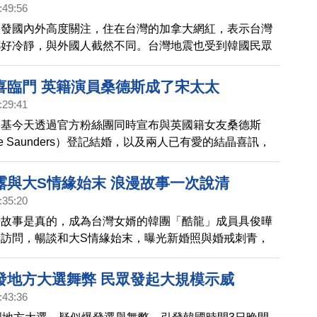
艦等一字排開的照片，相當壯觀。引人注目的是，南韓在
:49:56
2艘驅逐艦「文武大王號」、「世宗大王號」參與演習。
引發國內外高度關注，住在台灣的加拿大網紅，表示台灣
都好冷靜，與外國人截然不同。台灣地震也受到韓國民眾
產科護士在地震當下，挺身保護嬰兒的畫面，也登上《朝
大頭條。
喜臨門 英籍演員桑德斯成了宋太太
:29:41
仲基今天透過官方粉絲團同時宣布與英國籍女友桑德斯
ouise Saunders）登記結婚，以及兩人已有愛的結晶喜訊，
再次引起媒體關注。
露與大S情緣始末 浪漫故事一次說清
:35:20
情故事是真的，成為台灣女婿的韓團「酷龍」成員具俊曄
訪問，暢談和大S情緣始末，曝光新婚照與婚戒刺青，
：「她現在對我來說也仍舊是個少女。」
發地方大選舞弊 民眾發起大規模示威
:43:36