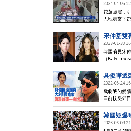
逐艦、巡洋
2024-04-05 12
這次也出動了
花蓮強震，
人地震當下
關注，而婦
鮮日報》的
宋仲基雙
2023-01-30 16
韓國演員宋
（Katy L
女方身分也
具俊曄透
2022-06-24 16
戲劇般的愛
日前接受節目
並浪漫告白
韓國疑爆
2026-06-08 21