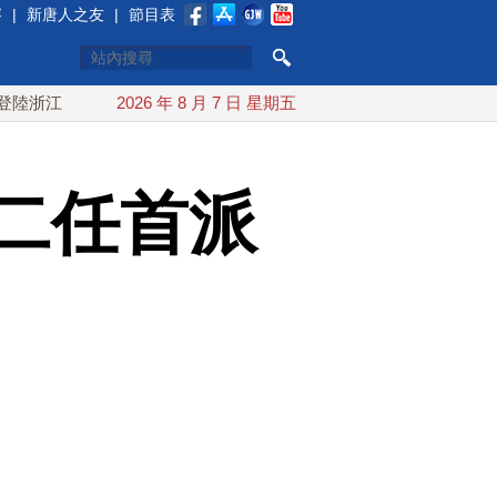
賽
|
新唐人之友
|
節目表
江
川普預透露美伊談判進展 美彈藥充足再擴大生產
2026 年 8 月 7 日 星期五
川普
二任首派