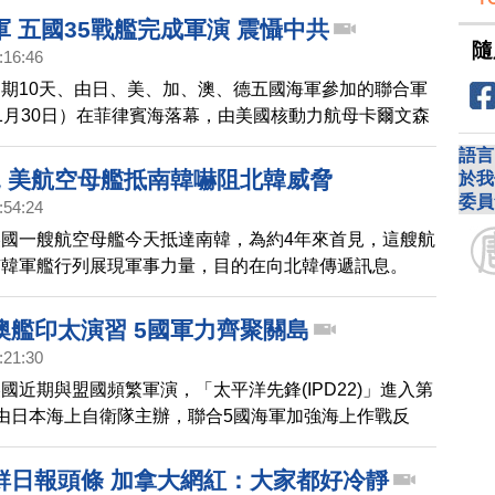
5C的尼米茲級航艦。
 五國35戰艦完成軍演 震懾中共
隨
:16:46
期10天、由日、美、加、澳、德五國海軍參加的聯合軍
1月30日）在菲律賓海落幕，由美國核動力航母卡爾文森
35艘戰艦和數十架軍機參加。聯合演習目的是，威懾中
語言
張野心。
見 美航空母艦抵南韓嚇阻北韓威脅
於我
委員
:54:24
國一艘航空母艦今天抵達南韓，為約4年來首見，這艘航
南韓軍艦行列展現軍事力量，目的在向北韓傳遞訊息。
澳艦印太演習 5國軍力齊聚關島
:21:30
國近期與盟國頻繁軍演，「太平洋先鋒(IPD22)」進入第
由日本海上自衛隊主辦，聯合5國海軍加強海上作戰反
日美同盟與澳洲、韓國、加拿大在關島海域啟動「2022
」聯合軍事演習，1張包括澳洲、韓國、日本等多國的驅
鮮日報頭條 加拿大網紅：大家都好冷靜