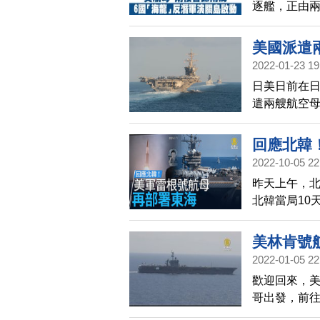
逐艦，正由兩
備群，11日
號以及「墨菲
美國派遣
示，「卡爾文
2022-01-23 19
域，預計兩方
日美日前在
國為首的六國
遣兩艘航空
關島啟動，
顧及強化發
島也
回應北韓
2022-10-05 22
昨天上午，
北韓當局10
方也再次將
國進行4天的
美林肯號航
罕見。
2022-01-05 22
歡迎回來，美
哥出發，前往
攻擊戰鬥機