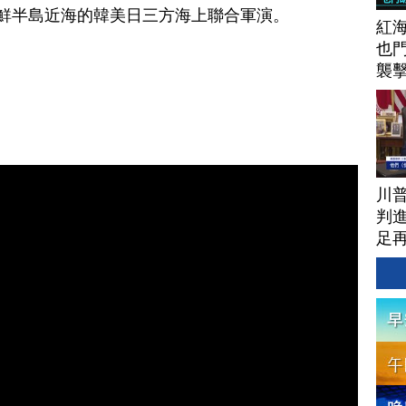
鮮半島近海的韓美日三方海上聯合軍演。
紅
也
襲
川
判進
足