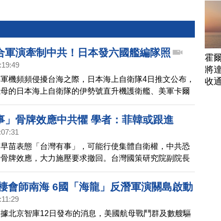
合軍演牽制中共！日本發六國艦編隊照
霍
:19:49
將
軍機頻頻侵擾台海之際，日本海上自衛隊4日推文公布，
收
航母的日本海上自衛隊的伊勢號直升機護衛艦、美軍卡爾
雷根號航母，和英國女王號航空母艦，10月2日、3日在
訓練後， 進行多國航母編隊航行。包括加拿大、紐西
事」骨牌效應中共懼 學者：菲韓或跟進
都派出艦艇參加。日媒產經新聞指出，用意是在牽制擴大
:07:31
中共。
市早苗表態「台灣有事」，可能行使集體自衛權，中共恐
的骨牌效應，大力施壓要求撤回。台灣國策研究院副院長
，日方不會撤回，後續菲律賓、南韓也可能跟進。只要讓
道，它沒有辦法完全封鎖台灣，就會打消武力犯台的念
兩棲會師南海 6國「海龍」反潛軍演關島啟動
:11:29
據北京智庫12日發布的消息，美國航母戰鬥群及數艘驅