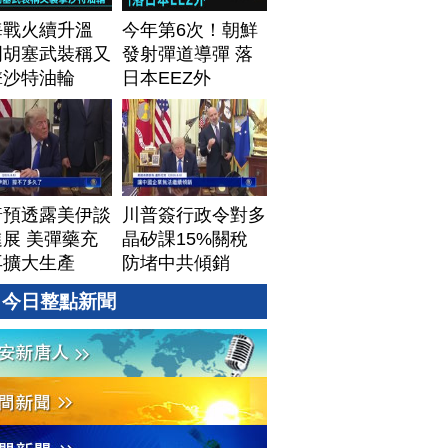
海戰火續升溫
今年第6次！朝鮮
門胡塞武裝稱又
發射彈道導彈 落
擊沙特油輪
日本EEZ外
普預透露美伊談
川普簽行政令對多
展 美彈藥充
晶矽課15%關稅
再擴大生產
防堵中共傾銷
今日整點新聞