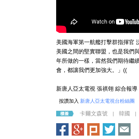
美國海軍第一航艦打擊群指揮官 
美國之間的堅實聯盟，也是我們與
年所做的一樣，當然我們期待繼
會，都讓我們更加強大。」((
新唐人亞太電視 張祺翎 綜合報導
按讚加入
新唐人亞太電視台粉絲團
卡爾文森號
韓國
|
|