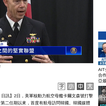
韓
AI
合作
亞
月 03 日訊】2日，美軍核動力航空母艦卡爾文森號打擊
普第二任期以來，首度有航母訪問韓國。韓國媒體