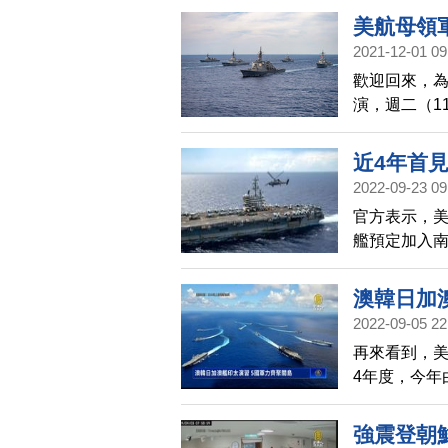
艘部署F-3
美航母領軍
2021-12-01 09
歡迎回來，為
演，週二（1
號領航，五國
共的海外擴
近4年首
2022-09-23 09
官方表示，美
艦預定加入
澳韓日加
2022-09-05 22
再來看到，美
4年度，今年
潛、空戰等，
年太平洋先鋒
強震登朝