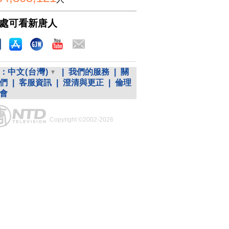
處可看新唐人
：
中文(台灣)
|
我們的服務
|
關
們
|
客服資訊
|
澄清與更正
|
倫理
會
Copyright ©2002-2026