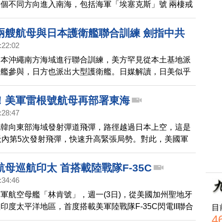
個不同方向進入南海，包括海軍「埃塞克斯」號 兩棲戒
深夜經麻六甲海峽 進入南海，還有2艘驅逐艦「奧凱恩」
」號，也正隨兩棲編隊一同行動。衛星影像(Planet)顯
兩艘航母與日本護衛艦聯合訓練 劍指中共
森」號航母打擊群，也在同天出現在 東馬來西亞附近海
:22:02
將會師並在南海舉行聯合行動。另外，從5日開始，以美
日本沖繩南方海域進行聯合訓練，美方罕見從本土基地派
 美加澳印日韓，2022年「海龍」反潛聯合演習5日也在
母艦參與，日方也派出大型護衛艦。日媒解讀，日美似乎
要共同應對印太地區傳統和非傳統的海上安全挑戰。而關
展海洋的中國，有意強調日美合作。
！美軍雷根號航母再部署東海
:28:47
北韓向東部海域發射彈道飛彈，路徑越過日本上空，這是
天內第5次發射飛彈，快速升高緊張局勢。對此，美國軍
航空母艦雷根號部署在東海。日前，雷根號才與日本和韓
聯合演訓，結束後僅5天又被部署到東海，可以說是相當
母巡航印太 首搭載陸戰隊F-35C
:34:46
軍航空母艦「林肯號」，週一(3日)，從美國加州聖地牙
印度太平洋地區，首度搭載美軍陸戰隊F-35C閃電II聯合
目
4
。而「林肯號」也成為繼「卡爾文森號」之後，美軍第二