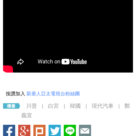
按讚加入
新唐人亞太電視台粉絲團
川普
白宮
韓國
現代汽車
鄭
|
|
|
|
義宣