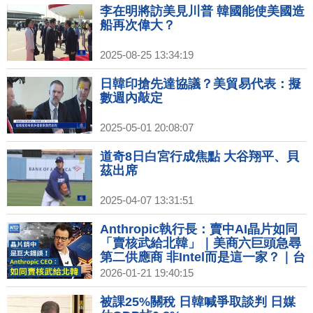
李在明將訪美見川普 韓國能使美國造
船再次偉大？
2025-08-25 13:34:19
日韓印搶先達協議？美貿易代表：擬
數週內敲定
2025-05-01 20:08:07
道奇8日白宮行成焦點 大谷翔平、貝
茲出席
2025-04-07 13:31:51
Anthropic執行長：賣中AI晶片如同
「賣核武給北韓」｜美商六巨頭急尋
第二供應商 非Intel而是這一家？｜台
灣搶先拿下晶片優惠 李在明：不能比
2026-01-21 19:40:15
台灣差｜Netflix營收和獲利雙雙成長
訂閱用戶突破3.25億
被課25%關稅 日韓喊爭取談判 日媒