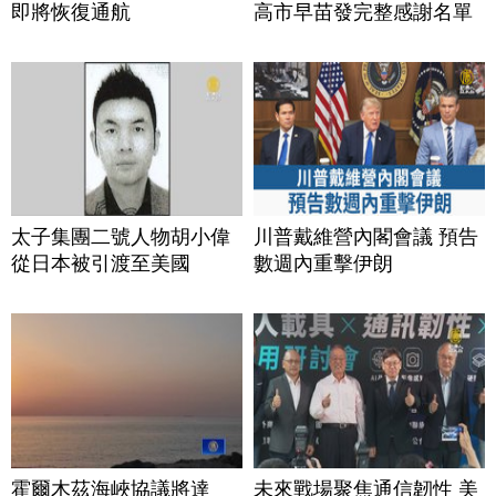
即將恢復通航
高市早苗發完整感謝名單
太子集團二號人物胡小偉
川普戴維營內閣會議 預告
從日本被引渡至美國
數週內重擊伊朗
霍爾木茲海峽協議將達
未來戰場聚焦通信韌性 美