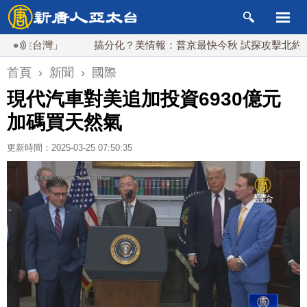
性台灣」
搞分化？美情報：普京最快今秋 試探攻擊北約盟國
首頁
›
新聞
›
國際
現代汽車對美追加投資6930億元
加碼買天然氣
更新時間：2025-03-25 07:50:35