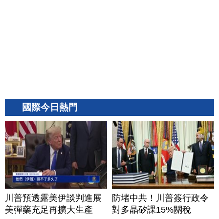
國際今日熱門
川普預透露美伊談判進展
防堵中共！川普簽行政令
美彈藥充足再擴大生產
對多晶矽課15%關稅