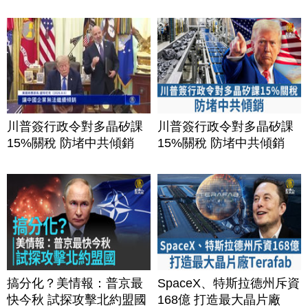
川普簽行政令對多晶矽課
川普簽行政令對多晶矽課
15%關稅 防堵中共傾銷
15%關稅 防堵中共傾銷
搞分化？美情報：普京最
SpaceX、特斯拉德州斥資
快今秋 試探攻擊北約盟國
168億 打造最大晶片廠