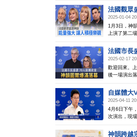
法國觀眾
2025-01-04 20
1月3日，神
上演了第二
輕盈無比，
法國市長盛
2025-02-17 20
歡迎回來。
後一場演出
欣賞神韻風采
名友人再來
自媒體大
2025-04-11 20
4月6日下午
次演出，現
再次觀賞神
迴，將傳統
神韻跨越