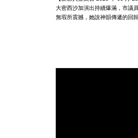
大密西沙加演出持續爆滿，市議
無瑕所震撼，她說神韻傳遞的回