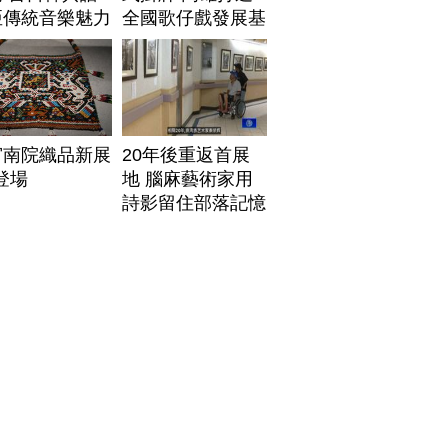
亞傳統音樂魅力
全國歌仔戲發展基
地
宮南院織品新展
20年後重返首展
1登場
地 腦麻藝術家用
詩影留住部落記憶