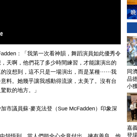
cFadden：「我第一次看神韻，舞蹈演員如此優秀令
想，天啊，他們花了多少時間練習，才能讓演出的
同
沒想到，這不只是一場演出，而是某種······我
品德
乎意料。她幾乎讓我感動得流淚，太美了。沒有台
小
人驚歎的地方。」
議員蘇·麥克法登（Sue McFadden）印象深
嘉
登場
那個舞劇中領悟到，當人們能全心全意付出，擁有善良，他