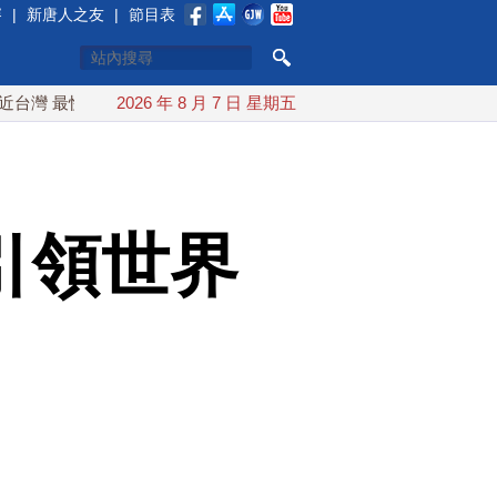
賽
|
新唐人之友
|
節目表
最快9日可能登陸中國
2026 年 8 月 7 日 星期五
台灣漢光首結合城鎮演習 AIT連續發文
引領世界