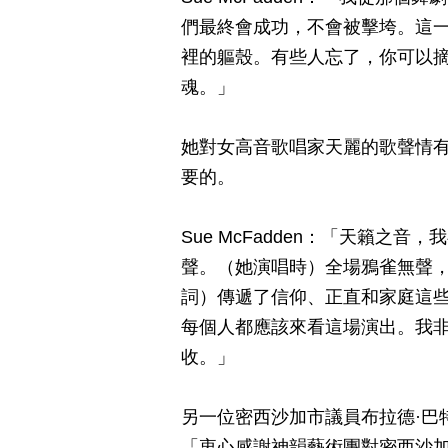
們最終會成功，不會被擊垮。這
裡的軀殼。有些人忘了，你可以
魂。」
她對女高音歌唱家天麗的歌聲情
要的。
Sue McFadden：「天籟
聲。（她演唱時）全場鴉雀無聲
詞）傳遞了信仰、正直和家庭這
每個人都應該來看這場演出。我
收。」
另一位密西沙加市議員布拉德·巴特（
「衷心感謝神韻藝術團對密西沙