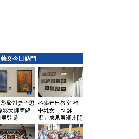
藝文今日熱門
筆凝聚對妻子思
科學走出教室 雄
膠彩大師簡錦
中雄女「AI 詠
個展登場
唱」成果展潮州開
展