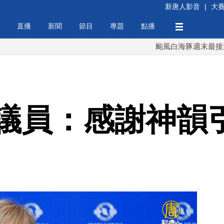
新唐人影音
|
大
直播
新聞
節目
專題
點播
颱風白海豚週末最接近台灣 
議員：感謝神韻