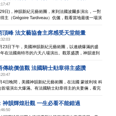
:17:47
月29日)，神韻新紀元藝術團，來到法國波爾多演出，一對
主（Grégoire Tardiveau）伉儷，觀看當地最後一場演
韻高超的技藝所震撼，並對神韻在當今社會致力於復興傳
佩。
術頂峰 法文藝協會主席感受天堂能量
:32:03
月23日下午，美國神韻新紀元藝術團，以連續爆滿的盛
今年在法國南特市的六天八場演出。觀眾盛讚，神韻達到
高頂峰，其美好內涵，讓他們感受到愛和幸福，以及與天
悟傳統價值觀 法國騎士勛章得主盛讚
:20:47
月4日晚間，美國神韻新紀元藝術團，在法國 蒙彼利埃 科
的首場演出大爆滿。有法國騎士勛章得主的夫妻倆，看完
讚神韻如夢如幻、美妙無比。他們表示在神韻所展現的傳
找到了共鳴。
：神韻輝煌壯觀 一生必看不能錯過
:46:50