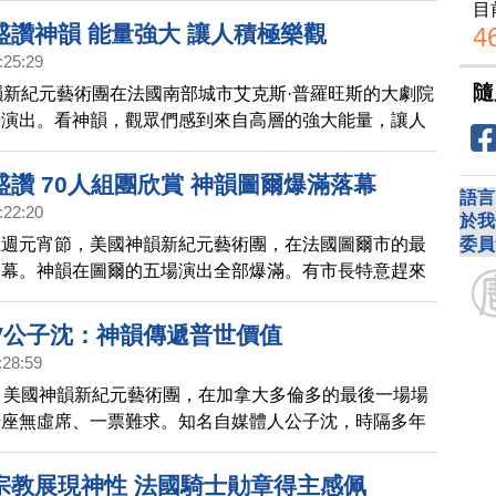
目
盛讚神韻 能量強大 讓人積極樂觀
4
:25:29
隨
韻新紀元藝術團在法國南部城市艾克斯·普羅旺斯的大劇院
場演出。看神韻，觀眾們感到來自高層的強大能量，讓人
積極樂觀。
讚 70人組團欣賞 神韻圖爾爆滿落幕
語言
:22:20
於我
委員
上週元宵節，美國神韻新紀元藝術團，在法國圖爾市的最
落幕。神韻在圖爾的五場演出全部爆滿。有市長特意趕來
，也有觀眾往年看了演出後，感佩神韻的美好，帶了70
欣賞。
V公子沈：神韻傳遞普世價值
:28:59
，美國神韻新紀元藝術團，在加拿大多倫多的最後一場場
場座無虛席、一票難求。知名自媒體人公子沈，時隔多年
韻，對演出有了更多新的體悟；他讚揚神韻通過全球巡
中華文化的精髓，傳遞給西方社會，是對現代文明的貢
宗教展現神性 法國騎士勛章得主感佩