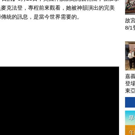
員麥克法登，專程前來觀看，她被神韻演出的完美
歸傳統的訊息，是當今世界需要的。
故
8/
嘉
登場
東