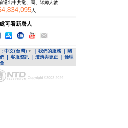
前退出中共黨、團、隊總人數
64,834,095
人
處可看新唐人
：
中文(台灣)
|
我們的服務
|
關
們
|
客服資訊
|
澄清與更正
|
倫理
會
Copyright ©2002-2026