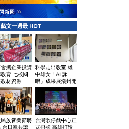
藝文一週最 HOT
濟會攜企業投資
科學走出教室 雄
教育 七校國
中雄女「AI 詠
獲教材資源
唱」成果展潮州開
展
義民族音樂節將
台灣歌仔戲中心正
 台日韓共譜
式掛牌 高雄打造