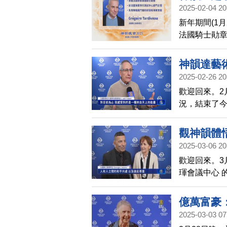
獻。
2025-02-04 20
新年期間(1
法國騎士勛章得
出後，被神
統，相當欽
神韻達藝
2025-02-26 20
歡迎回來。2
況，結束了
了藝術的最
堂的連結。
觀神韻體
2025-03-06 20
歡迎回來。3
琿會議中心 
演出後、盛
統價值觀中
億萬富豪
2025-03-03 07