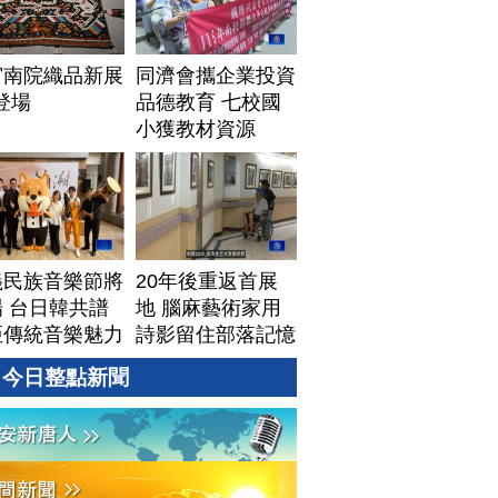
宮南院織品新展
同濟會攜企業投資
1登場
品德教育 七校國
小獲教材資源
義民族音樂節將
20年後重返首展
 台日韓共譜
地 腦麻藝術家用
亞傳統音樂魅力
詩影留住部落記憶
今日整點新聞