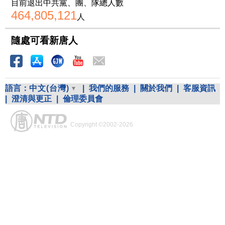
目前退出中共黨、團、隊總人數
464,805,121
人
隨處可看新唐人
語言：
中文(台灣)
|
我們的服務
|
關於我們
|
客服資訊
|
澄清與更正
|
倫理委員會
Copyright ©2002-2026