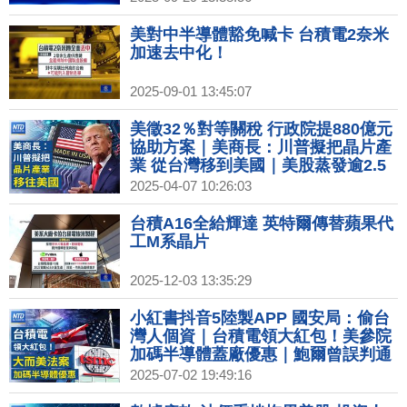
美對中半導體豁免喊卡 台積電2奈米
加速去中化！
2025-09-01 13:45:07
美徵32％對等關稅 行政院提880億元
協助方案｜美商長：川普擬把晶片產
業 從台灣移到美國｜美股蒸發逾2.5
兆「美國製造」能扛新經濟重任？｜
2025-04-07 10:26:03
台積電傳初步達協議 持2成股份與英
特爾合資公司
台積A16全給輝達 英特爾傳替蘋果代
工M系晶片
2025-12-03 13:35:29
小紅書抖音5陸製APP 國安局：偷台
灣人個資｜台積電領大紅包！美參院
加碼半導體蓋廠優惠｜鮑爾曾誤判通
膨 現指夏季浮現！關稅將左右幅度？
2025-07-02 19:49:16
｜柏林動物園花式消暑 涼水SPA冷凍