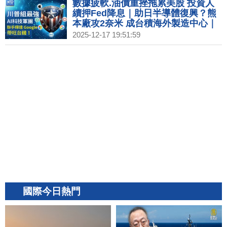
水果冰塊解熱
數據疲軟.油價重挫拖累美股 投資人
續押Fed降息｜助日半導體復興？熊
本廠攻2奈米 成台積海外製造中心｜
台灣僅23%商品遭課稅 美主要貿易夥
2025-12-17 19:51:59
伴中最低｜中國零售數據創疫情來新
低 商場冷清關門倒閉｜北極圈芬蘭聖
誕老人村 聖誕老人啟程送祝福
國際今日熱門