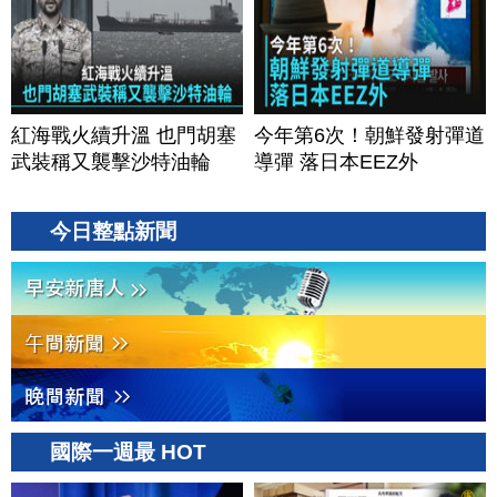
紅海戰火續升溫 也門胡塞
今年第6次！朝鮮發射彈道
武裝稱又襲擊沙特油輪
導彈 落日本EEZ外
今日整點新聞
國際一週最 HOT