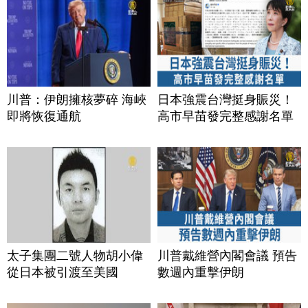
川普：伊朗擁核夢碎 海峽
日本強震台灣挺身賑災！
即將恢復通航
高市早苗發完整感謝名單
太子集團二號人物胡小偉
川普戴維營內閣會議 預告
從日本被引渡至美國
數週內重擊伊朗