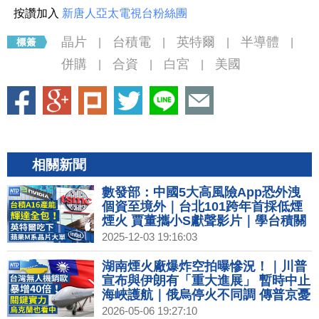
按讚加入
新唐人亞太電視台粉絲團
晶片
台積電
英特爾
半導體
|
|
|
|
併購
合資
白宮
美國
|
|
|
相關新聞
數發部：中國5大高風險App恐外洩
個資至境外｜台北101跨年首採低煙
煙火 賈董攜小S獻聲影片｜學台積關
鍵優勢？英特爾擁美國製造 將改變代
2025-12-03 19:16:03
工生態？｜東京威力科創遭台檢起訴
涉未防員工竊取台積技術
湖南煙火廠爆炸空拍曝慘況！｜川普
宣布與伊朗有「重大進展」 暫時中止
海峽護航｜俄烏停火不同調 傳普京憂
暗殺 躲地堡升級安保｜投資美國再加
2026-05-06 19:27:10