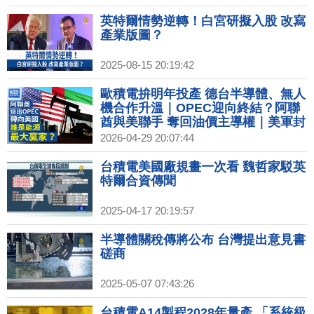
碼？台積高層：為新機會做好準備｜
美網紅發起全民買下Spirit航空 不到
英特爾情勢逆轉！白宮研擬入股 改寫
一週集資破億
產業版圖？
2025-08-15 20:19:42
歐積電拚明年投產 德台半導體、無人
機合作升溫｜OPEC迎向終結？阿聯
酋與美聯手 奪回油價主導權｜美軍封
鎖重創伊朗經濟 川普：德黑蘭處崩潰
2026-04-29 20:07:44
狀態｜掩蓋經濟崩盤中共創新詞 乞討
者改稱流散人員｜空中計程車來了！
台積電美國廠規畫一次看 魏哲家駁英
紐約首飛 機場到市區約十分鐘
特爾合資傳聞
2025-04-17 20:19:57
半導體關稅傳將公布 台灣提出意見書
磋商
2025-05-07 07:43:26
台積電A14製程2028年量產 「系統級