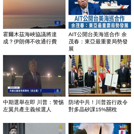
霍爾木茲海峽協議將達
AIT公開台美海巡合作 余
成？伊朗傳不收通行費
茂春：東亞最重要局勢發
展
中期選舉在即 川普：警惕
防堵中共！川普簽行政令
左翼共產主義候選人
對多晶矽課15%關稅