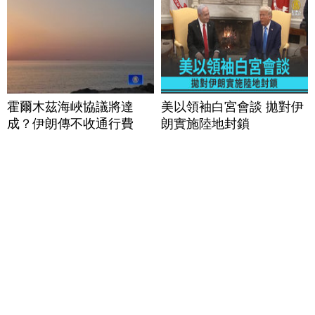
霍爾木茲海峽協議將達
美以領袖白宮會談 拋對伊
成？伊朗傳不收通行費
朗實施陸地封鎖