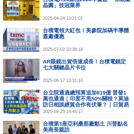
晶圓」技冠業界
2025-04-24 13:21:01
台積電領大紅包！美參院加碼半導體
蓋廠優惠
2025-07-02 20:36:18
AR眼鏡出貨倍速成長！台積電鎖定
七大關鍵晶片卡位
2025-06-17 13:31:16
台立院通過總預算追加819億 普發1
萬也通過｜印度不甩50%關稅？莫迪
訪日相談經貿合作有伏筆？｜日貿易
談判代表：川普關稅發布前 將再赴美
2025-08-29 19:45:17
訪問｜泰勒絲經濟學超狂 訂婚照破3
千萬讚.求婚裙售罄
台積第3座亞利桑那廠動土 川普點名
美商長親訪