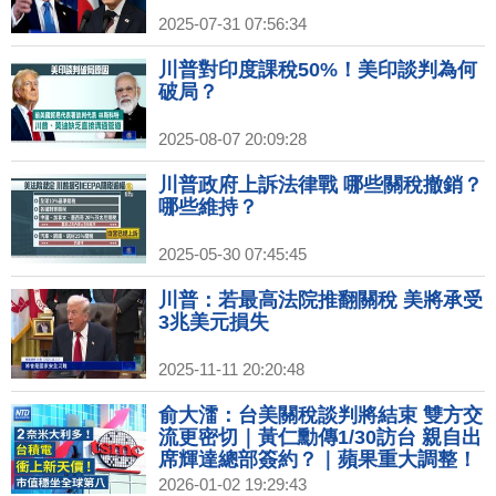
2025-07-31 07:56:34
川普對印度課稅50%！美印談判為何
破局？
2025-08-07 20:09:28
川普政府上訴法律戰 哪些關稅撤銷？
哪些維持？
2025-05-30 07:45:45
川普：若最高法院推翻關稅 美將承受
3兆美元損失
2025-11-11 20:20:48
俞大㵢：台美關稅談判將結束 雙方交
流更密切｜黃仁勳傳1/30訪台 親自出
席輝達總部簽約？｜蘋果重大調整！
2026年或不發表iPhone 18｜2026超
2026-01-02 19:29:43