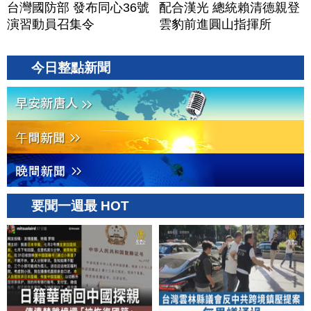
台灣國防部 發布同心36號
配合漢光 總統賴清德親登
演習動員召集令
雲豹前進圓山指揮所
今日整點新聞
要聞一週最 HOT