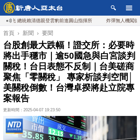
光 總統賴清德親登雲豹前進圓山指揮所
炸彈無人機闖德國機場
首頁
›
新聞
›
要聞
台股創最大跌幅！證交所：必要時
將出手穩市｜逾50國急與白宮談判
關稅！台日表態不反制｜台美磋商
聚焦「零關稅」 專家析談判空間│
美關稅倒數！台灣卓揆將赴立院專
案報告
更新時間：2025-04-07 19:23:50