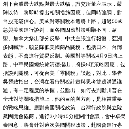
創下台股最大跌點與最大跌幅，證交所董座表示，嚴
陣以待，將即時提出相關措施因應，但同時強調，對
台股充滿信心。美國對等關稅本週將上路，超過50國
急與美國進行談判，而各國因應對策明顯不同，歐
盟、加拿大祭出部分反擊、中共主張進行報復，亞洲
多國喊話，願意降低美國商品關稅，包括日本、台灣
表態，不會進行貿易反制。美國對等關稅4月9日將上
路，中華民國總統賴清德指出，將採5項策略因應，包
括談判關稅，可從台美「零關稅」談起，對此，學者
吳瑟致指出，台灣在看待關稅計畫與思考雙邊溝通議
題，有一定程度的掌握，並點出，如何去判斷川普在
全球對等關稅措施上，他的目的與方向，是相當重要
的戰略思維。應對美國關稅政策，台灣行政院與立院
黨團開會協商，進行2小時15分鐘閉門會議，會中卓榮
泰同意，將會針對這次美國關稅政策，赴國會進行專