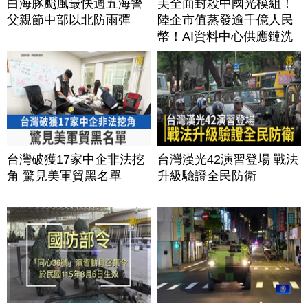
白海豚颱風最快週五海警
美全面封殺中國光模組！
父親節中部以北防雨彈
陸企市值蒸發逾千億人民
幣！AI資料中心供應鏈洗
牌？台灣喜迎轉單！成關
鍵樞紐？｜#財經新聞
│20260805 (三)
台灣破獲17家中企非法挖
台灣漢光42演習登場 戰法
角 驚見美軍貿黑名單
升級驗證全民防衛