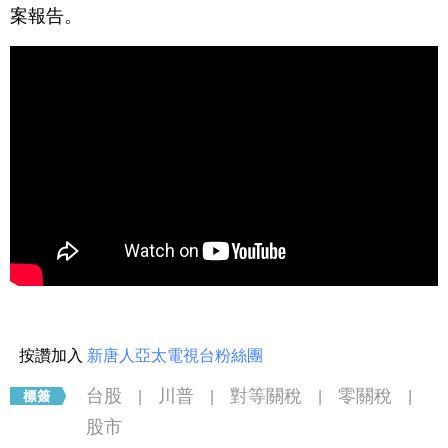
案報告。
按讚加入
新唐人亞太電視台粉絲團
台股
川普
對等關稅
零關稅
|
|
|
|
股市