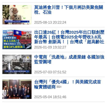
級獨角獸IPO潮！SpaceX、OpenAI
拚兆元身價
莫迪將會川普！下個月將訪美聚焦關
稅、石油
2025-08-13 20:22:24
出口連26紅！台灣2025年出口額創歷
年最高｜台積電2025全年營收3.8兆
新台幣 創新高！｜台灣成「超高齡社
會」！65歲以上人口逾20％｜全球石
2026-01-09 19:32:27
油巨頭今赴華府會川普 討論委內瑞拉
石油
中電商「洗產地」成產業鏈 各國加強
監管圍堵
2025-07-03 07:51:52
台灣列「優先4國」！與美國完成首
輪實體磋商
2025-05-04 18:51:46