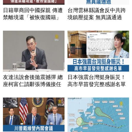
日籍華商回中國探親 傳遭
台灣雲林縣議會反中共跨
禁離境還「被恢復國籍」
境鎮壓提案 無異議通過
友達法說會後拋震撼彈 總
日本強震台灣挺身賑災！
座柯富仁請辭張博儀接任
高市早苗發完整感謝名單