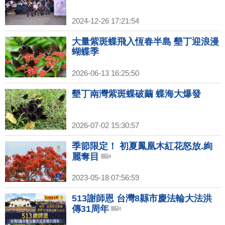
2024-12-26 17:21:54
大量紫斑蝶飛入恆春半島 墾丁迎浪漫
蝴蝶季
2026-06-13 16:25:50
墾丁南灣紫斑蝶破繭 蝶海大爆發
2026-07-02 15:30:57
季節限定！ 初夏鳳凰木紅花怒放.絢
麗奪目
2023-05-18 07:56:59
513謝師恩 台灣8縣市慶法輪大法洪
傳31周年