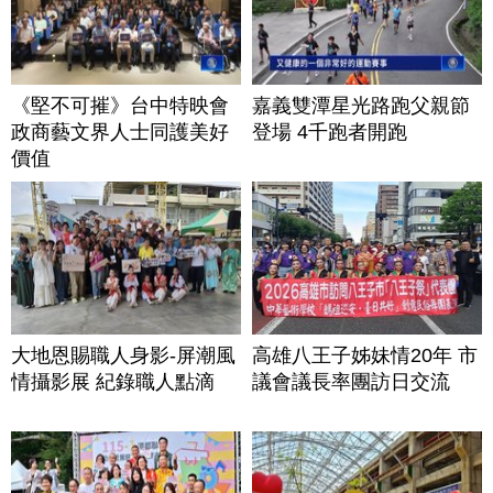
《堅不可摧》台中特映會
嘉義雙潭星光路跑父親節
政商藝文界人士同護美好
登場 4千跑者開跑
價值
大地恩賜職人身影-屏潮風
高雄八王子姊妹情20年 市
情攝影展 紀錄職人點滴
議會議長率團訪日交流