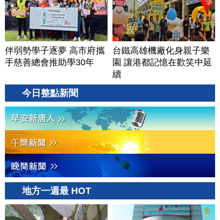
伴弱勢學子逐夢 高市府攜
台鐵高雄機廠化身親子樂
手慈善總會推助學30年
園 讓港都記憶在歡笑中延
續
今日整點新聞
地方一週最 HOT