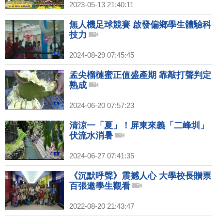
2023-05-13 21:40:11
無人機足球競賽 啟發偏鄉學生體驗科
技力
2024-08-29 07:45:45
孟尖榴槤蜜正值盛產期 靠敲打聲判定
熟成
2024-06-20 07:57:23
清涼一「夏」！屏東來義「二峰圳」
伏流水消暑
2024-06-27 07:41:35
《沉默呼聲》震撼人心 大學校長贈票
百張邀學生觀看
2022-08-20 21:43:47