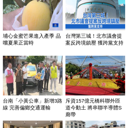
埔心金蜜芒果進入產季 品
台灣第三城！北市議會提
嚐夏果正當時
案反跨境鎮壓 獲跨黨支持
台南「小黃公車」新增3路
斥資157億元橋科聯外匝
線 完善偏鄉交通運輸
道今動土 將串聯半導體S
廊帶