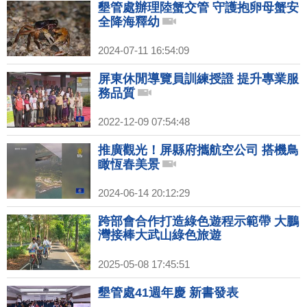
墾管處辦理陸蟹交管 守護抱卵母蟹安
全降海釋幼
2024-07-11 16:54:09
屏東休閒導覽員訓練授證 提升專業服
務品質
2022-12-09 07:54:48
推廣觀光！屏縣府攜航空公司 搭機鳥
瞰恆春美景
2024-06-14 20:12:29
跨部會合作打造綠色遊程示範帶 大鵬
灣接棒大武山綠色旅遊
2025-05-08 17:45:51
墾管處41週年慶 新書發表