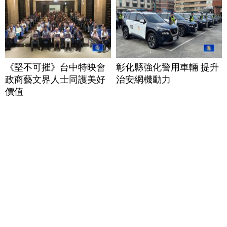
《堅不可摧》台中特映會
彰化縣強化警用車輛 提升
政商藝文界人士同護美好
治安網機動力
價值