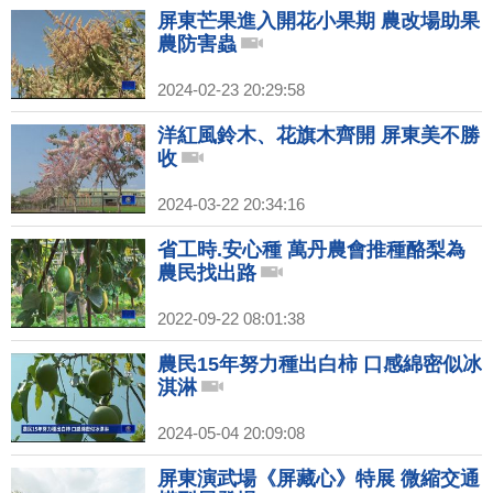
屏東芒果進入開花小果期 農改場助果
農防害蟲
2024-02-23 20:29:58
洋紅風鈴木、花旗木齊開 屏東美不勝
收
2024-03-22 20:34:16
省工時.安心種 萬丹農會推種酪梨為
農民找出路
2022-09-22 08:01:38
農民15年努力種出白柿 口感綿密似冰
淇淋
2024-05-04 20:09:08
屏東演武場《屏藏心》特展 微縮交通