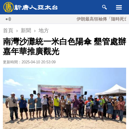
伊朗最高領袖傳「隨時死亡」 國安
首頁
›
新聞
›
地方
南灣沙灘統一米白色陽傘 墾管處辦
嘉年華推廣觀光
更新時間：2025-04-10 20:53:09