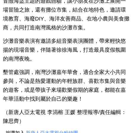
冒險海盜主題的遊戲體驗，讓小朋友在沙灘上展開一
場冒險之旅，還有攤位市集，結合在地特色，邀請環
境教育、海廢DIY、海洋友善商品、在地小農與美食攤
商，共同打造南灣風格的沙灘市集。
沙灘音樂表演有邀請多組音樂表演團體，帶來輕快悠
揚的現場音樂，伴隨著徐徐海風，打造最具度假氛圍
的南灣夜晚。
墾管處強調，南灣沙灘嘉年華會，適合全家大小共同
參與，不論是熱愛運動的年輕族群、喜歡市集與音樂
的遊客，或是帶孩子來場歡樂假期的家庭，都能在嘉
年華活動中找到屬於自己的樂趣！
（新唐人亞太電視 李涓榕 王媛 整理報導/責任編輯：
陳思齊）
按讚加入
新唐人亞太電視台粉絲團