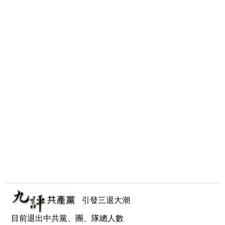
引發三退大潮
目前退出中共黨、團、隊總人數