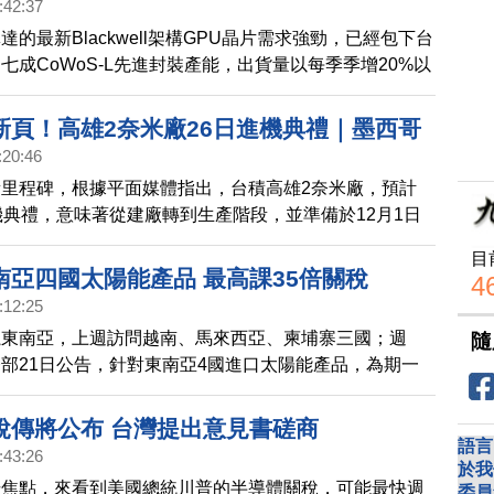
:42:37
策略？傳邀墨西哥對中徵稅｜德國政壇變
的最新Blackwell架構GPU晶片需求強勁，已經包下台
改革、能源政策受矚｜蘋果首喊返美生產！
七成CoWoS-L先進封裝產能，出貨量以每季季增20%以
e價格漲定了？
另外，隨著美國力推AI超級計畫「星際之門」，法人認
一波AI伺服器建置需求，輝達有機會再追單台積電。美
新頁！高雄2奈米廠26日進機典禮｜墨西哥
前宣布，要對加拿大和墨西哥徵25%的關稅，下週就要
:20:46
除中國製零件｜台積布局美日歐 專家：美仍
西哥經濟部長近日訪問華府，傳出美方官員在會談中提
里程碑，根據平面媒體指出，台積高雄2奈米廠，預計
台製」晶片｜台灣12強奪冠！體育基金估賺
應該要對中國課關稅，以此避免川普的新關稅。德國大選
機典禮，意味著從建廠轉到生產階段，並準備於12月1日
國保守派聯盟獲得勝出，基民黨/基社黨聯盟領袖梅爾茨
是台積電在高雄的首座晶圓廠，後續P1廠第二期，將於
目
，P2與P3正陸續施工中。美國準總統川普預告，未來將
南亞四國太陽能產品 最高課35倍關稅
4
徵60%關稅，而緊鄰在美國南方的墨西哥，被美國與加
:12:25
疑，疑似成為中國商品「洗產地」的重鎮。墨西哥擔憂失
攏東南亞，上週訪問越南、馬來西亞、柬埔寨三國；週
隨
易協定，總統辛鮑姆表示將修法移除中國製零組件。另
部21日公告，針對東南亞4國進口太陽能產品，為期一
工大廠台積電深耕台灣之際，也持續布局海外，根據美國
稅、反補貼稅調查最終裁定，預計對越南、馬來西亞、柬
s
課徵高達34.4%至3521%不等的反傾銷、反補貼關稅。
稅傳將公布 台灣提出意見書磋商
最高，高達35倍關稅。
語言
:43:26
於我
場焦點，來看到美國總統川普的半導體關稅，可能最快週
委員