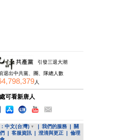
引發三退大潮
前退出中共黨、團、隊總人數
64,798,379
人
處可看新唐人
：
中文(台灣)
|
我們的服務
|
關
們
|
客服資訊
|
澄清與更正
|
倫理
會