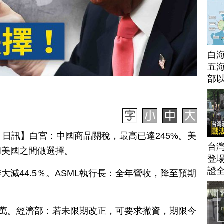
白
五海
部
月 16 日訊】白宮：中國商品關稅，最高已達245%。美
台灣
和美國之間做選擇。
登場
證
減44.5％。ASML執行長：全年營收，降至預期
0萬。經濟部：若未限期改正，可要求撤資，期限今