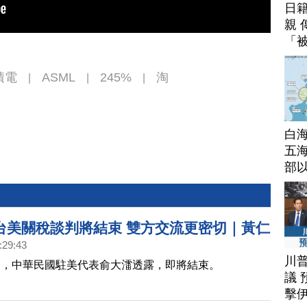
日
親 
「
積電
ASML
245%
淘
|
|
|
白
五海
部
台美關稅談判將結束 雙方交流更密切｜黃仁
:29:43
0訪台 親自出席輝達總部簽約？｜蘋果重大調
川
判，中華民國駐美代表俞大㵢透露，即將結束。
年或不發表iPhone 18｜2026超級獨角獸
議 
paceX、OpenAI拚兆元身價
擊