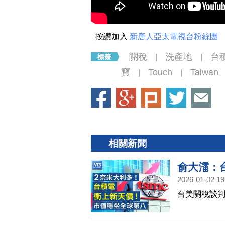
按讚加入
新唐人亞太電視台粉絲團
關稅
洗產地
台
|
|
寶
Touch
Taiwan
|
|
相關新聞
俞大㵢：
2026-01-02 19
勳傳1/3
台美關稅談
整！2026
IPO潮！S