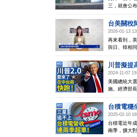
三，就會公
意見書，期
台美關稅
2026-01-13 13
再來看到，美
與日、韓相同
包括台積電
示總結會議
川普擬提
2024-11-07 19
清：台美
美國總統大選
賢：無法
施。經濟部長
通過 中
這部分對台
響會比較大。
台積電穩
總共同營運長
2025-02-10 18
等關稅前
大選後，美
台積電近年
首表態 無
能做的就是把
兩季，擴大
川普將重
台影響，和