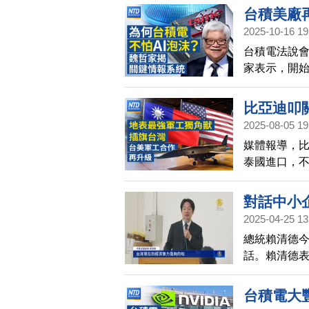
台積美廠
2025-10-16 19
｜南韓四
台積電法說會
森特：希
家表示，開
美中貿易
瞭解客戶的
露積極擴大
比亞迪叩
場，也無礙A
2025-08-05 19
員工涉竊
開與美方的
媒體報導，
台灣明年國
往美國佛州
泰國進口，
Anduri
資推進活動，
製產品「洗產
森特與
產階段，不過
對話中小
的關鍵技術
2025-04-25 13
處，並採取相
總統賴清德今
論壇聚焦印
話。賴清德
台灣將持續推
美方杜絕洗
的自我防衛
造成世界的A
台積電大