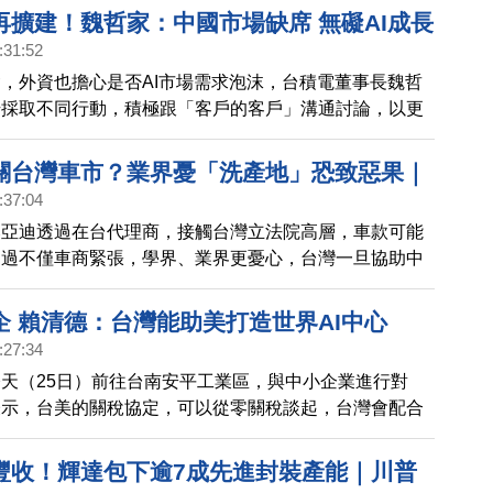
再擴建！魏哲家：中國市場缺席 無礙AI成長
:31:52
大財閥擬赴美見川普 助攻韓美貿易談判｜貝
，外資也擔心是否AI市場需求泡沫，台積電董事長魏哲
望日本停止購買俄羅斯石油｜川普親口證實
始採取不同行動，積極跟「客戶的客戶」溝通討論，以更
戰開打
看法，他表示現在終端客戶確實有強勁產能需求，他也透
美國廠區土地取得，加快擴建速度，預估即便沒有中國市
關台灣車市？業界憂「洗產地」恐致惡果｜
I產業成長性。 韓國官員週四(16日)啟程前往華盛頓，展
:37:04
2奈米技術 台積電：嚴懲追究！｜賴清德：
關稅後續商談，韓媒報導，南韓四大財閥領袖，本周將前
比亞迪透過在台代理商，接觸台灣立法院高層，車款可能
防預算逾GDP 3%｜美軍工獨角獸
，出席由軟銀集團會長孫正義主辦的「星際之門」計畫投
不過不僅車商緊張，學界、業界更憂心，台灣一旦協助中
l插旗台灣
有望與美國總統川普在海湖莊園會面。 美國財政部長貝
地」，將不利台美關稅談判。 台積電2奈米準備進入量
日媒報導，有員工在任職期間，涉嫌不當取得2奈米製程
企 賴清德：台灣能助美打造世界AI中心
，台積電回應表示，表示已對涉事違規人員進行嚴厲懲
:27:34
關法律行動，強調絕對從嚴處理，追究到底。 凱達格蘭
天（25日）前往台南安平工業區，與中小企業進行對
太區域安全等議題，總統賴清德親自出席發表演說，強調
表示，台美的關稅協定，可以從零關稅談起，台灣會配合
動國防改革，明年國防預算將達GDP3%以上，提升台灣
產地的要求，更強調台灣有實力，可以協助川普將美國打
I中心。
豐收！輝達包下逾7成先進封裝產能｜川普