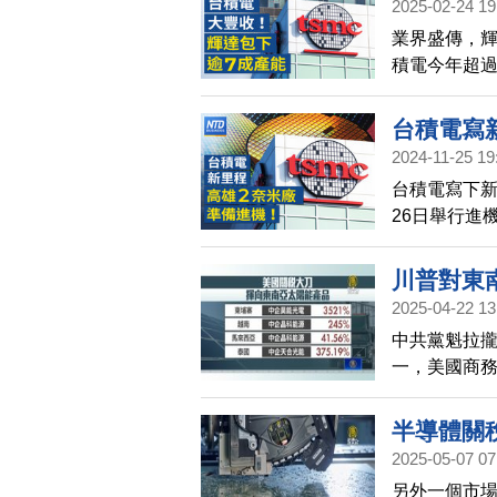
2025-02-24 19
改變單挑
業界盛傳，輝達
天！減稅
積電今年超過
iPhon
上逐季衝高。
為這將帶動新
台積電寫
國總統川普先
2024-11-25 19
擬修法移
生效。而墨
台積電寫下新
仰賴「在
議，墨西哥
26日舉行進
逾2億
結果出爐，德
移入機台，這
表示
明年接續裝機
川普對東
對中國商品課
2025-04-22 13
拿大官員質
中共黨魁拉
去美墨加貿
一，美國商務
外，晶圓代
年的反傾銷
媒體Busines
埔寨與泰國，
半導體關
其中，柬埔寨
2025-05-07 07
另外一個市