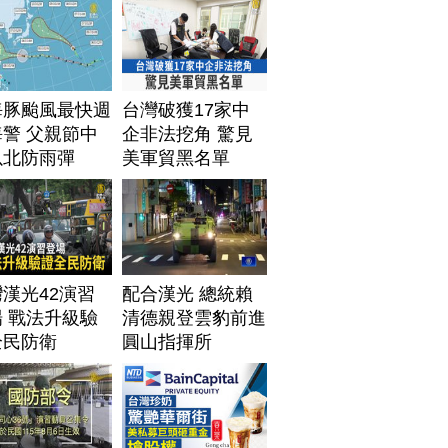
海豚颱風最快週
台灣破獲17家中
警 父親節中
企非法挖角 驚見
以北防雨彈
美軍貿黑名單
漢光42演習
配合漢光 總統賴
 戰法升級驗
清德親登雲豹前進
全民防衛
圓山指揮所