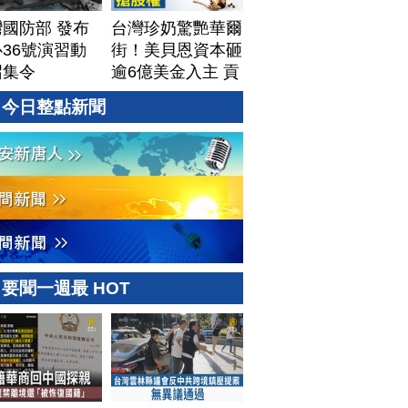
國防部 發布
台灣珍奶驚艷華爾
36號演習動
街！美貝恩資本砸
召集令
逾6億美金入主 貢
茶拓國際版圖加速
今日整點新聞
攻美？｜#財經新
聞｜
20260806(四)
要聞一週最 HOT