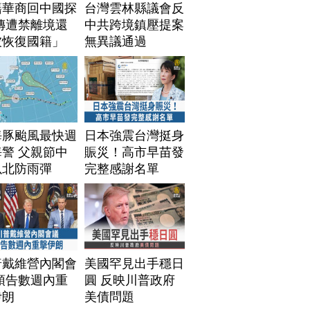
籍華商回中國探
台灣雲林縣議會反
傳遭禁離境還
中共跨境鎮壓提案
被恢復國籍」
無異議通過
海豚颱風最快週
日本強震台灣挺身
警 父親節中
賑災！高市早苗發
以北防雨彈
完整感謝名單
普戴維營內閣會
美國罕見出手穩日
預告數週內重
圓 反映川普政府
伊朗
美債問題