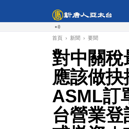
首頁
›
新聞
›
要聞
對中關稅
應該做抉
ASML
台營業登