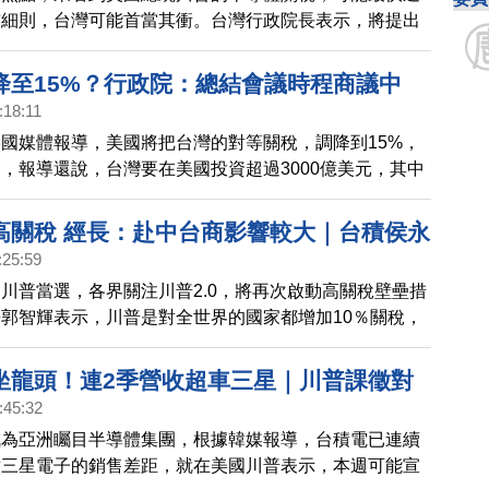
布細則，台灣可能首當其衝。台灣行政院長表示，將提出
待進行有效磋商。
降至15%？行政院：總結會議時程商議中
:18:11
國媒體報導，美國將把台灣的對等關稅，調降到15%，
，報導還說，台灣要在美國投資超過3000億美元，其中
，加碼在美國設廠。對此，台灣行政院今天做出回應，表
的時程，正在商議中。
高關稅 經長：赴中台商影響較大｜台積侯永
:25:59
半導體合作關係不變｜川普重返白宮 童子
川普當選，各界關注川普2.0，將再次啟動高關稅壁壘措
忽視台灣科技業｜主計總處：藍白財劃法若
郭智輝表示，川普是對全世界的國家都增加10％關稅，
央財源少五成
灣影響，應該不會非常劇烈，但是對在中國大陸的台商影
 產業界聚焦「川普效應」，TSIA理事長、台積電資深副
坐龍頭！連2季營收超車三星｜川普課徵對
侯永清，7日針對半導體產業提出4大方向建言，他認為
:45:32
夕 台積董事會12日首度在美召開｜馬斯克
台關係持續，至於關稅問題還沒接到正式通知，台灣業界
成為亞洲矚目半導體集團，根據韓媒報導，台積電已連續
意收購TikTok｜中共對美報復性關稅生效
自己做強做廣。 川普當選美國下一任總統，外界關注對
對三星電子的銷售差距，就在美國川普表示，本週可能宣
拳反制？
碩董事長童子賢表示，台灣是世界科技重要夥伴，這樣的