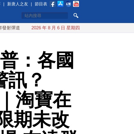
賽
|
新唐人之友
|
節目表
導彈 落日本EEZ外
2026 年 8 月 6 日 星期四
紅海戰火續升溫 也門胡塞武裝稱又襲擊沙
川普：各國
警訊？
成｜淘寶在
限期未改