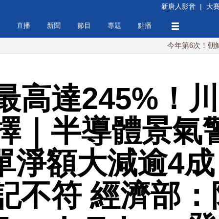
新唐人影音
|
大
直播
新聞
節目
專題
點播
今年第6次！朝鮮發射彈道
最高達245%！
擇｜半導體景氣
訂單淨額大減逾4
記不符 經濟部：