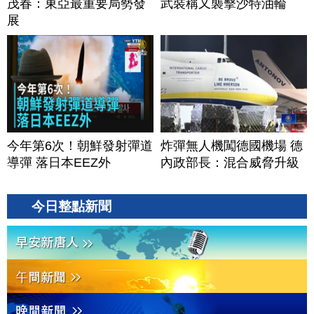
茂春：東亞最重要局勢發
武裝稱又襲擊沙特油輪
展
今年第6次！朝鮮發射彈道
炸彈無人機闖德國機場 德
導彈 落日本EEZ外
內政部長：混合威脅升級
今日整點新聞