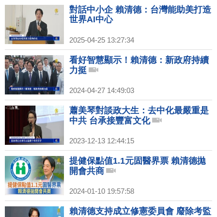
對話中小企 賴清德：台灣能助美打造
世界AI中心
2025-04-25 13:27:34
看好智慧顯示！賴清德：新政府持續
力挺
2024-04-27 14:49:03
蕭美琴對談政大生：去中化最嚴重是
中共 台承接豐富文化
2023-12-13 12:44:15
提健保點值1.1元固醫界票 賴清德拋
開會共商
2024-01-10 19:57:58
賴清德支持成立修憲委員會 廢除考監