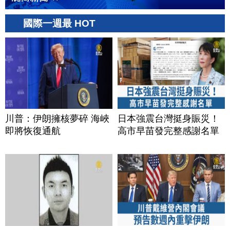
國際一週最 HOT
川普：伊朗擁核夢碎 海峽
日本強震台灣挺身賑災！
即將恢復通航
高市早苗發完整感謝名單