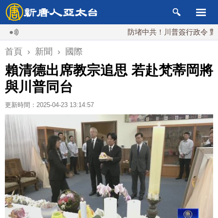
防堵中共！川普簽行政令 對多晶矽
首頁
›
新聞
›
國際
賴清德出席教宗追思 若赴梵蒂岡將
與川普同台
更新時間：2025-04-23 13:14:57