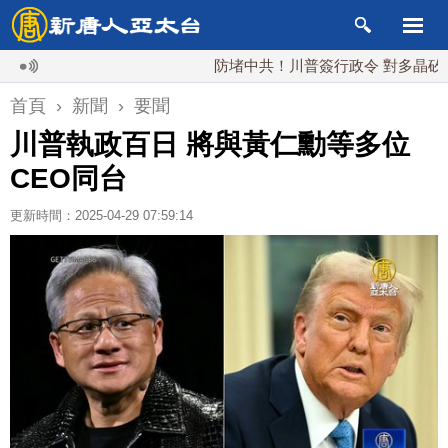
防堵中共！川普簽行政令 對多晶矽課15%
首頁
›
新聞
›
要聞
川普執政百日 將與黃仁勳等多位
CEO同台
更新時間：2025-04-29 07:59:14