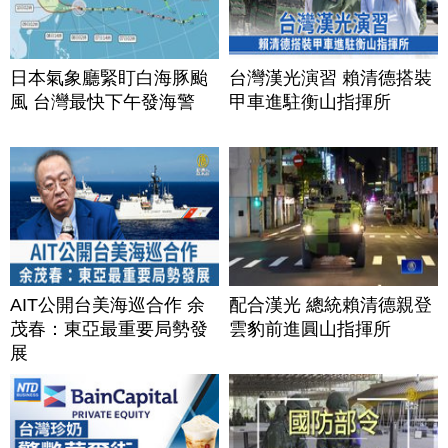
日本氣象廳緊盯白海豚颱
台灣漢光演習 賴清德搭裝
風 台灣最快下午發海警
甲車進駐衡山指揮所
AIT公開台美海巡合作 余
配合漢光 總統賴清德親登
茂春：東亞最重要局勢發
雲豹前進圓山指揮所
展