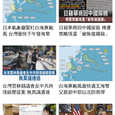
日本氣象廳緊盯白海豚颱
日籍華商回中國探親 傳遭
風 台灣最快下午發海警
禁離境還「被恢復國籍」
台灣雲林縣議會反中共跨
白海豚颱風最快週五海警
境鎮壓提案 無異議通過
父親節中部以北防雨彈