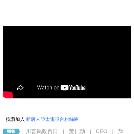
按讚加入
新唐人亞太電視台粉絲團
川普執政百日
黃仁勳
CEO
輝
|
|
|