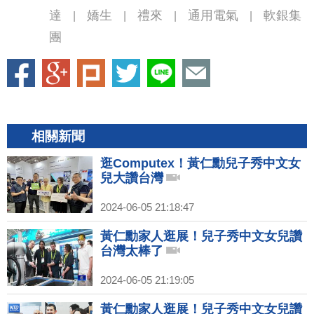
達
嬌生
禮來
通用電氣
軟銀集
|
|
|
|
團
相關新聞
逛Computex！黃仁勳兒子秀中文女
兒大讚台灣
2024-06-05 21:18:47
黃仁勳家人逛展！兒子秀中文女兒讚
台灣太棒了
2024-06-05 21:19:05
黃仁勳家人逛展！兒子秀中文女兒讚