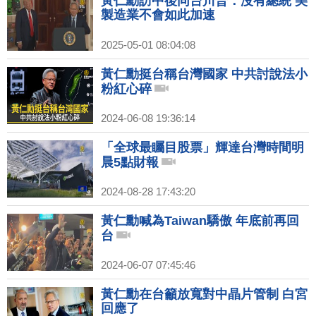
黃仁勳訪中後同台川普：沒有總統 美
製造業不會如此加速
2025-05-01 08:04:08
黃仁勳挺台稱台灣國家 中共討說法小
粉紅心碎
2024-06-08 19:36:14
「全球最矚目股票」輝達台灣時間明
晨5點財報
2024-08-28 17:43:20
黃仁勳喊為Taiwan驕傲 年底前再回
台
2024-06-07 07:45:46
黃仁勳在台籲放寬對中晶片管制 白宮
回應了