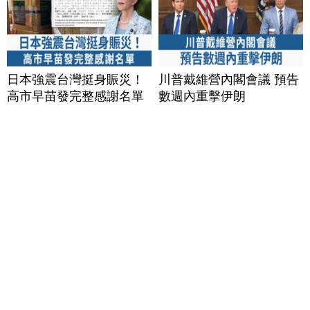
日本強震台灣挺身賑災！
川普戴維營內閣會議 預告
高市早苗發完整感謝名單
數週內重擊伊朗