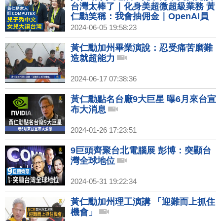
台灣太棒了｜化身美超微超級業務 黃
仁勳笑稱：我會抽佣金｜OpenAI員
工公開信：AI缺乏監督 存嚴重風險
2024-06-05 19:58:23
黃仁勳加州畢業演說：忍受痛苦磨難
造就超能力
2024-06-17 07:38:36
黃仁勳點名台廠9大巨星 曝6月來台宣
布大消息
2024-01-26 17:23:51
9巨頭齊聚台北電腦展 彭博：突顯台
灣全球地位
2024-05-31 19:22:34
黃仁勳加州理工演講 「迎難而上抓住
機會」