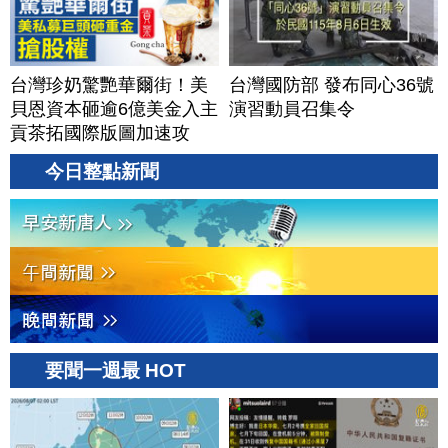
台灣珍奶驚艷華爾街！美
台灣國防部 發布同心36號
貝恩資本砸逾6億美金入主
演習動員召集令
貢茶拓國際版圖加速攻
美？｜#財經新聞｜
今日整點新聞
20260806(四)
要聞一週最 HOT