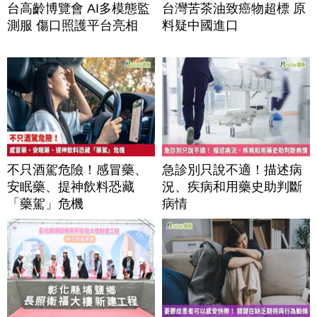
台高齡博覽會 AI多模態監
台灣苦茶油致癌物超標 原
測服 傷口照護平台亮相
料疑中國進口
不只酒駕危險！感冒藥、
急診別只說不適！描述病
安眠藥、提神飲料恐藏
況、疾病和用藥史助判斷
「藥駕」危機
病情