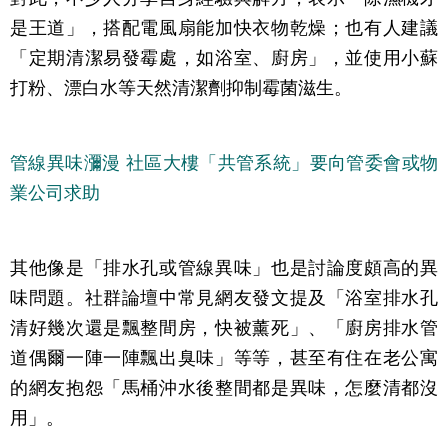
是王道」，搭配電風扇能加快衣物乾燥；也有人建議
「定期清潔易發霉處，如浴室、廚房」，並使用小蘇
打粉、漂白水等天然清潔劑抑制霉菌滋生。
管線異味瀰漫 社區大樓「共管系統」要向管委會或物
業公司求助
其他像是「排水孔或管線異味」也是討論度頗高的異
味問題。社群論壇中常見網友發文提及「浴室排水孔
清好幾次還是飄整間房，快被薰死」、「廚房排水管
道偶爾一陣一陣飄出臭味」等等，甚至有住在老公寓
的網友抱怨「馬桶沖水後整間都是異味，怎麼清都沒
用」。