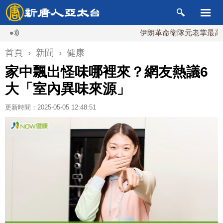
伊朗革命衛隊元老掌最高國安會
首頁
›
新聞
›
健康
家中飄出怪味哪裡來？網友熱議6
大「室內異味來源」
更新時間：2025-05-05 12:48:51