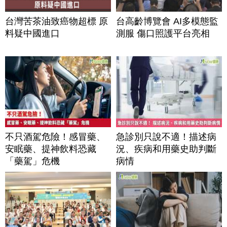
台灣苦茶油致癌物超標 原
台高齡博覽會 AI多模態監
料疑中國進口
測服 傷口照護平台亮相
不只酒駕危險！感冒藥、
急診別只說不適！描述病
安眠藥、提神飲料恐藏
況、疾病和用藥史助判斷
「藥駕」危機
病情