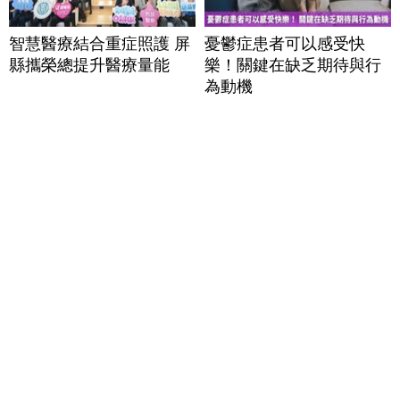
智慧醫療結合重症照護 屏
憂鬱症患者可以感受快
縣攜榮總提升醫療量能
樂！關鍵在缺乏期待與行
為動機