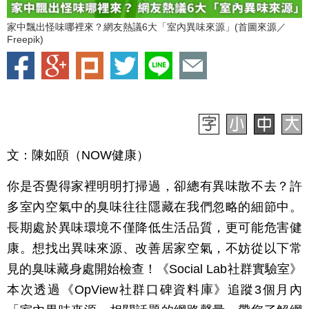
家中飄出怪味哪裡來？網友熱議6大「室內異味來源」(首圖來源／
Freepik)
文：陳如頤（NOW健康）
你是否覺得家裡明明打掃過，卻總有異味散不去？許
多室內空氣中的臭味往往隱藏在我們忽略的細節中。
長期處於異味環境不僅降低生活品質，更可能危害健
康。想找出異味來源、改善居家空氣，不妨從以下常
見的臭味藏身處開始檢查！《Social Lab社群實驗室》
本次透過《OpView社群口碑資料庫》追蹤3個月內