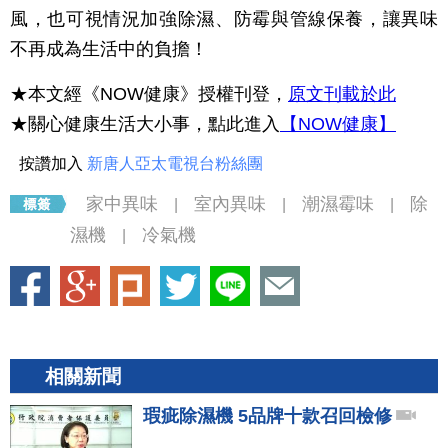
風，也可視情況加強除濕、防霉與管線保養，讓異味
不再成為生活中的負擔！
★本文經《NOW健康》授權刊登，
原文刊載於此
★關心健康生活大小事，點此進入
【NOW健康】
按讚加入
新唐人亞太電視台粉絲團
家中異味
室內異味
潮濕霉味
除
|
|
|
濕機
冷氣機
|
相關新聞
瑕疵除濕機 5品牌十款召回檢修