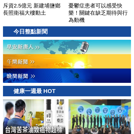
斥資2.5億元 新建埔鹽鄉
憂鬱症患者可以感受快
長照衛福大樓動土
樂！關鍵在缺乏期待與行
為動機
今日整點新聞
健康一週最 HOT