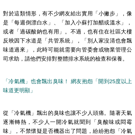
對於這類情形，有不少網友給出實用「小撇步」，像
是「每週倒漂白水」、「加入小蘇打加醋或溫水」，
或者「過碳酸鈉也有用」。不過，也有住在社區大樓
反映因下水道是「共管系統」，「別人家沒清也會飄
味道過來」，此時可能就需要向管委會或物業管理公
司求助，請他們安排對整體排水系統的檢查和保養。
「冷氣機」也會飄出臭味！ 網友抱怨「開到25度以上
味道更明顯」
從「冷氣機」飄出的臭味也讓不少人頭痛。隨著天氣
逐漸轉熱，不少人一開冷氣就聞到「臭酸味或悶霉
味」，不禁懷疑是否機器出了問題，紛紛抱怨「冷氣