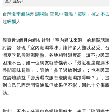
室》提供）
台灣夏季氣候潮濕悶熱 空氣中潮濕「霉味」揮之不去
超級惱人
觀察近3個月內網友針對「室內異味來源」的相關話題
討論，發現「室內潮濕霉味」讓許多人難以忍受。台
灣夏季氣候潮濕悶熱、各地相對濕度高，讓不少民眾
困擾不已，如一位網友就苦惱表示「最近租屋處漏水
整間霉味超重」，讓他「鼻子過敏到爆」；也有民眾
在論壇請益「套房曬衣服怎麼防潮濕跟霉味？」，提
到自己已固定開窗通風但效果仍不彰，因此十分傷腦
筋。
對此，不少人分享自身經驗與解方，表示「除濕機才