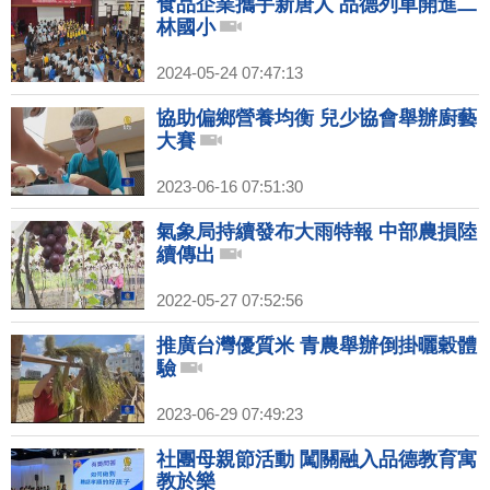
食品企業攜手新唐人 品德列車開進二
林國小
2024-05-24 07:47:13
協助偏鄉營養均衡 兒少協會舉辦廚藝
大賽
2023-06-16 07:51:30
氣象局持續發布大雨特報 中部農損陸
續傳出
2022-05-27 07:52:56
推廣台灣優質米 青農舉辦倒掛曬穀體
驗
2023-06-29 07:49:23
社團母親節活動 闖關融入品德教育寓
教於樂