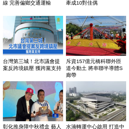
線 完善偏鄉交通運輸
牽成10對佳偶
台灣第三城！北市議會提
斥資157億元橋科聯外匝
案反跨境鎮壓 獲跨黨支持
道今動土 將串聯半導體S
廊帶
彰化推身障中秋禮盒 藝人
水湳轉運中心啟用 打造中