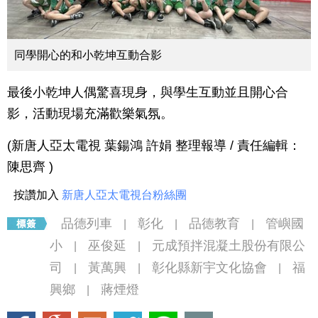
同學開心的和小乾坤互動合影
最後小乾坤人偶驚喜現身，與學生互動並且開心合
影，活動現場充滿歡樂氣氛。
(新唐人亞太電視 葉鍚鴻 許娟 整理報導 / 責任編輯：
陳思齊 )
按讚加入
新唐人亞太電視台粉絲團
品德列車
彰化
品德教育
管嶼國
|
|
|
小
巫俊延
元成預拌混凝土股份有限公
|
|
司
黃萬興
彰化縣新宇文化協會
福
|
|
|
興鄉
蔣煙燈
|