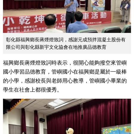
彰化縣福興鄉長蔣煙燈致詞，感謝元成預拌混凝土股份有
限公司與彰化縣新宇文化協會在地推廣品德教育
福興鄉長蔣煙燈致詞時表示，很開心能夠撥空來管嶼
國小學習品德教育，管嶼國小在福興鄉是屬於一級棒
的小學，感謝校長與老師用心教導，管嶼國小畢業的
學生在社會上都很優秀。