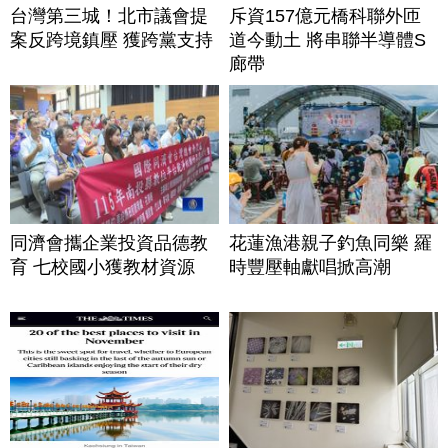
台灣第三城！北市議會提
斥資157億元橋科聯外匝
案反跨境鎮壓 獲跨黨支持
道今動土 將串聯半導體S
廊帶
同濟會攜企業投資品德教
花蓮漁港親子釣魚同樂 羅
育 七校國小獲教材資源
時豐壓軸獻唱掀高潮