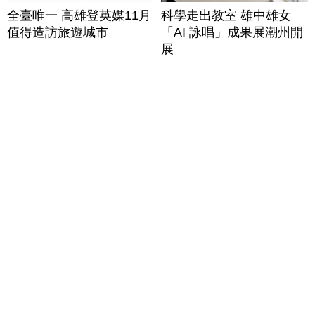
全臺唯一 高雄登英媒11月
科學走出教室 雄中雄女
值得造訪旅遊城市
「AI 詠唱」成果展潮州開
展