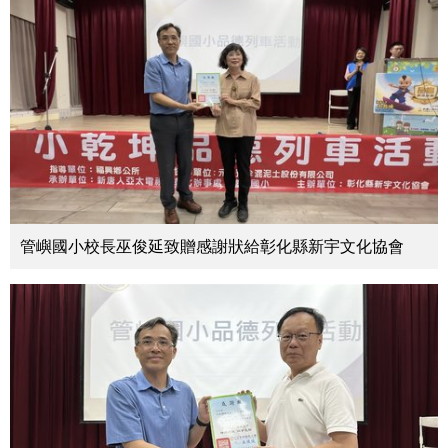
管嶼國小校長巫俊延致贈感謝狀給彰化縣新宇文化協會