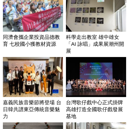
同濟會攜企業投資品德教
科學走出教室 雄中雄女
育 七校國小獲教材資源
「AI 詠唱」成果展潮州開
展
嘉義民族音樂節將登場 台
台灣歌仔戲中心正式掛牌
日韓共譜東亞傳統音樂魅
高雄打造全國歌仔戲發展
力
基地