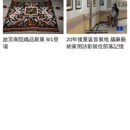
故宮南院織品新展 8/1登
20年後重返首展地 腦麻藝
場
術家用詩影留住部落記憶