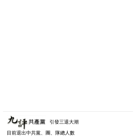
引發三退大潮
目前退出中共黨、團、隊總人數