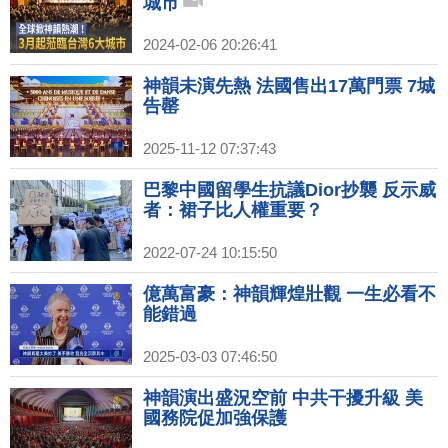
城市
2024-02-06 20:26:41
神韻未演先熱 法國售出17萬門票 7城
告罄
2025-11-12 07:37:43
巴黎中國留學生抗議Dior抄襲 反示威
者：裙子比人權重要？
2022-07-24 10:15:50
億萬富豪：神韻輝煌壯觀 一生必看不
能錯過
2025-03-03 07:46:50
神韻演出盛況空前 中共干擾升級 美
國務院促加強保護