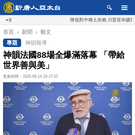
降低對中稀土依賴 川普宣布礦業投資20
首頁
›
新聞
›
藝文
專題
神韻報導
神韻法國88場全爆滿落幕 「帶給
世界善與美」
更新時間：2025-05-14 20:37:07