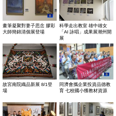
畫筆凝聚對妻子思念 膠彩
科學走出教室 雄中雄女
大師簡錦清個展登場
「AI 詠唱」成果展潮州開
展
故宮南院織品新展 8/1登
同濟會攜企業投資品德教
場
育 七校國小獲教材資源