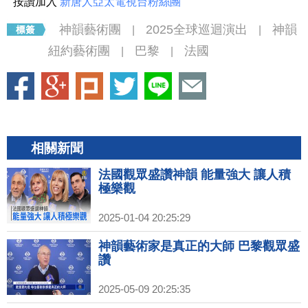
按讚加入
新唐人亞太電視台粉絲團
神韻藝術團
2025全球巡迴演出
神韻
|
|
紐約藝術團
巴黎
法國
|
|
相關新聞
法國觀眾盛讚神韻 能量強大 讓人積
極樂觀
2025-01-04 20:25:29
神韻藝術家是真正的大師 巴黎觀眾盛
讚
2025-05-09 20:25:35