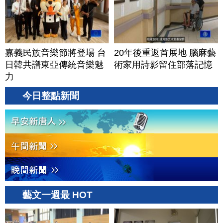
嘉義民族音樂節將登場 台
20年後重返首展地 腦麻藝
日韓共譜東亞傳統音樂魅
術家用詩影留住部落記憶
力
今日整點新聞
藝文一週最 HOT