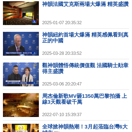
神韻法國艾克斯兩場大爆滿 精英盛讚
2025-01-07 20:35:32
神韻紐約首場大爆滿 精英感佩看到真
正的中國
2025-03-28 20:33:52
觀神韻體悟傳統價值觀 法國騎士勛章
得主盛讚
2025-03-06 20:20:47
周杰倫新歌MV砸1350萬巴黎拍攝 上
線3天觀看破千萬
2022-07-10 15:39:37
全球掀神韻熱潮！3月起蒞臨台灣6大