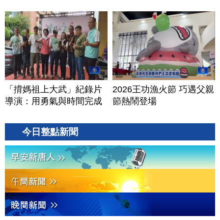
「揹媽祖上大武」紀錄片
2026王功漁火節 巧遇父親
導演：用勇氣與時間完成
節熱鬧登場
今日整點新聞