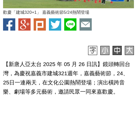
歡慶「建城320+1」 嘉義藝術節5/24熱鬧登場
【新唐人亞太台 2025 年 05 月 26 日訊】鏡頭轉回台
灣，為慶祝嘉義市建城321週年，嘉義藝術節，24、
25日一連兩天，在文化公園熱鬧登場；演出橫跨音
樂、劇場等多元藝術，邀請民眾一同來嘉歡慶。