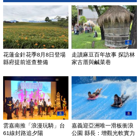
花蓮金針花季8月8日登場
走讀麻豆百年故事 探訪林
縣府提前巡查整備
家古厝與鹹菜巷
雲嘉南推「浪漫玩騎」台
嘉義迎亞洲唯一滑板衝浪
61線封路追夕陽
公園 縣長：增觀光軟實力