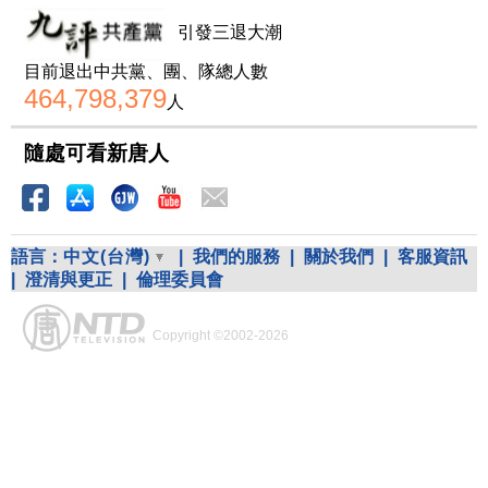
引發三退大潮
目前退出中共黨、團、隊總人數
464,798,379
人
隨處可看新唐人
語言：
中文(台灣)
|
我們的服務
|
關於我們
|
客服資訊
|
澄清與更正
|
倫理委員會
Copyright ©2002-2026