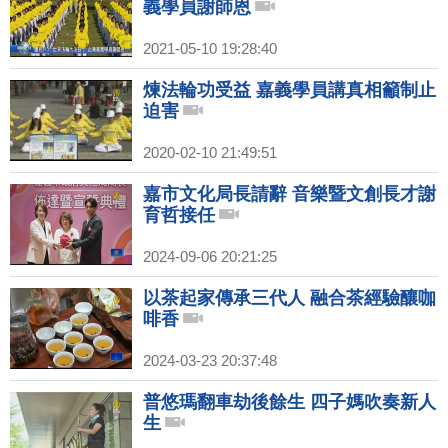
義學員謝師恩
2021-05-10 19:28:40
煉法輪功受益 嘉義學員講真相籲制止
迫害
2020-02-10 21:49:51
嘉市文化局長請辭 音樂暨文創長才謝
育哲接任
2024-09-06 20:21:25
以茶起家傳承三代人 融合茶經驗釀咖
啡香
2024-03-23 20:37:48
普悠瑪翻車劫後餘生 四子媽吹奏新人
生