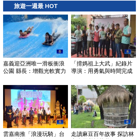
旅遊一週最 HOT
嘉義迎亞洲唯一滑板衝浪
「揹媽祖上大武」紀錄片
公園 縣長：增觀光軟實力
導演：用勇氣與時間完成
雲嘉南推「浪漫玩騎」台
走讀麻豆百年故事 探訪林