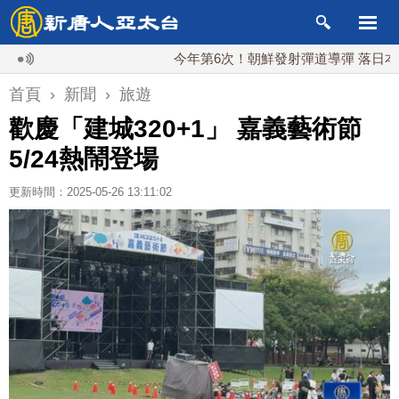
今年第6次！朝鮮發射彈道導彈 落日本EEZ外
首頁
›
新聞
›
旅遊
歡慶「建城320+1」 嘉義藝術節
5/24熱鬧登場
更新時間：2025-05-26 13:11:02