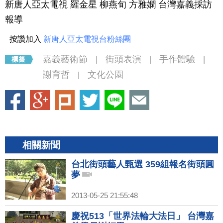
新唐人亞太電視 羅金星 柳燕旬 方雅嫻 台灣嘉義採訪
報導
按讚加入
新唐人亞太電視台粉絲團
嘉義藝術節
街頭表演
手作體驗
|
|
|
謝育哲
文化公園
|
相關新聞
台北街頭藝人甄選 359組報名街頭圓
夢
2013-05-25 21:55:48
慶祝513「世界法輪大法日」 台灣嘉