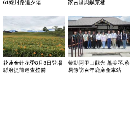
61線封路追夕陽
家古厝與鹹菜巷
花蓮金針花季8月8日登場
帶動阿里山觀光 蕭美琴.蔡
縣府提前巡查整備
易餘訪百年鹿麻產車站