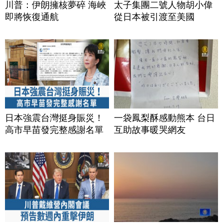
川普：伊朗擁核夢碎 海峽
太子集團二號人物胡小偉
即將恢復通航
從日本被引渡至美國
日本強震台灣挺身賑災！
一袋鳳梨酥感動熊本 台日
高市早苗發完整感謝名單
互助故事暖哭網友