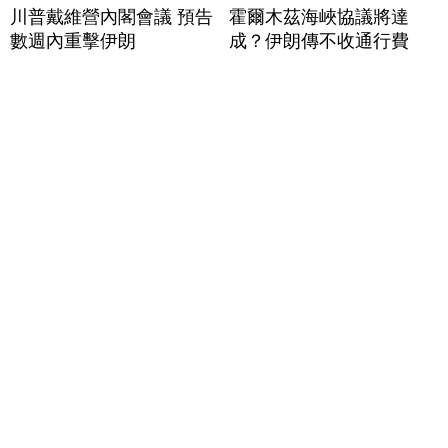
川普戴維營內閣會議 預告
霍爾木茲海峽協議將達
數週內重擊伊朗
成？伊朗傳不收通行費