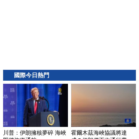
國際今日熱門
川普：伊朗擁核夢碎 海峽
霍爾木茲海峽協議將達