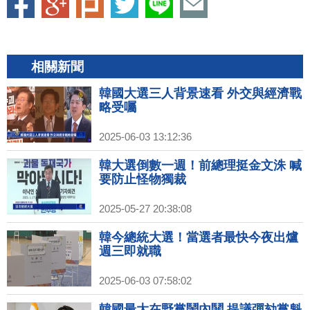
相關新聞
韓國大選三人背景速看 外交與經濟戰
略受囑
2025-06-03 13:12:36
韓大選倒數一週！前總理挺金文洙 喊
要防止怪物獨裁
2025-05-27 20:38:08
韓今總統大選！當選者最快今夜出爐
週三即就職
2025-06-03 07:58:02
韓國最大在野黨鬧內鬨 提議彈劾黨魁