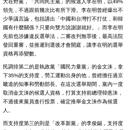
大在野黨，「共同民主黨」的候選人李在明，以49%
領先，不過跟前幾次比有所下滑。李在明曾經爆出不
少爭議言論，包括講出「中國和台灣打不打仗，和韓
國有什麼關係？只要向雙方說謝謝就好。」而李在明
先前也涉嫌違反選舉法，二審改判無罪後，最高法院
發回重審，並推遲到選後才會開庭，讓李在明的選舉
資格再添變數。
民調排第二的是執政黨「國民力量黨」的金文洙，拿
下35%的支持度，勞工運動出身的他，曾經擔任過京
畿道的知事和勞動部長。在這次選舉期間，黨內一度
取消金文洙的候選人資格，打算支持前總理韓悳洙，
不過後來黨員進行投票，確定推舉金文洙作為候選
人。
而支持度第三的則是「改革新黨」的李俊錫，支持度