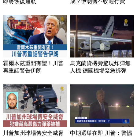
即將恢復通航
成？伊朗傳不收通行費
霍爾木茲重開有望！川普
烏克蘭貨機旁驚現炸彈無
再重話警告伊朗
人機 德國機場緊急拆彈
川普加州球場傳安全威脅
中期選舉在即 川普：警惕