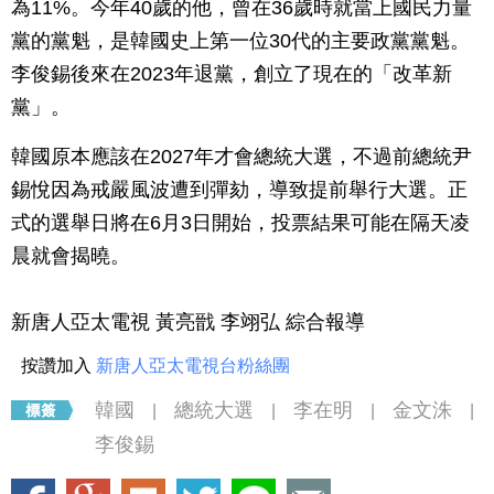
為11%。今年40歲的他，曾在36歲時就當上國民力量
黨的黨魁，是韓國史上第一位30代的主要政黨黨魁。
李俊錫後來在2023年退黨，創立了現在的「改革新
黨」。
韓國原本應該在2027年才會總統大選，不過前總統尹
錫悅因為戒嚴風波遭到彈劾，導致提前舉行大選。正
式的選舉日將在6月3日開始，投票結果可能在隔天凌
晨就會揭曉。
新唐人亞太電視 黃亮戩 李翊弘 綜合報導
按讚加入
新唐人亞太電視台粉絲團
韓國
總統大選
李在明
金文洙
|
|
|
|
李俊錫