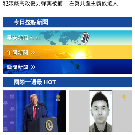
犯嫌藏高殺傷力彈藥被捕
左翼共產主義候選人
今日整點新聞
國際一週最 HOT