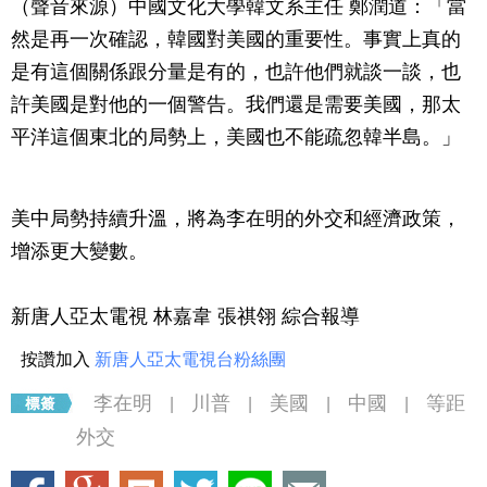
（聲音來源）中國文化大學韓文系主任 鄭潤道：「當
然是再一次確認，韓國對美國的重要性。事實上真的
是有這個關係跟分量是有的，也許他們就談一談，也
許美國是對他的一個警告。我們還是需要美國，那太
平洋這個東北的局勢上，美國也不能疏忽韓半島。」
美中局勢持續升溫，將為李在明的外交和經濟政策，
增添更大變數。
新唐人亞太電視 林嘉韋 張祺翎 綜合報導
按讚加入
新唐人亞太電視台粉絲團
李在明
川普
美國
中國
等距
|
|
|
|
外交