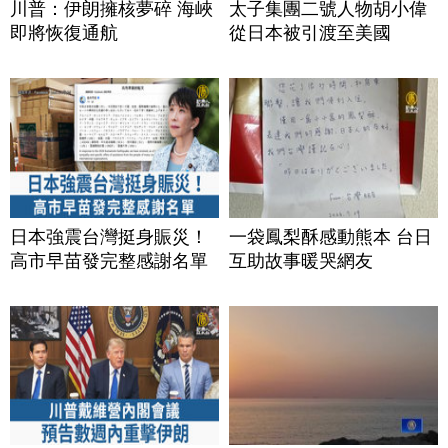
川普：伊朗擁核夢碎 海峽
太子集團二號人物胡小偉
即將恢復通航
從日本被引渡至美國
日本強震台灣挺身賑災！
一袋鳳梨酥感動熊本 台日
高市早苗發完整感謝名單
互助故事暖哭網友