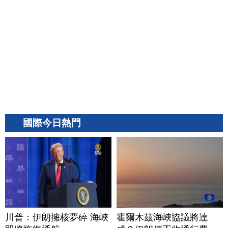
國際今日熱門
川普：伊朗擁核夢碎 海峽
霍爾木茲海峽協議將達