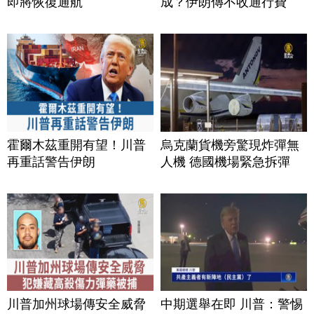
即將恢復通航
成？伊朗傳不收通行費
霍爾木茲重開有望！川普
烏克蘭貨機旁驚現炸彈無
再重話警告伊朗
人機 德國機場緊急拆彈
川普加州球場傳安全威脅
中期選舉在即 川普：警惕