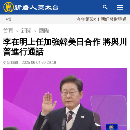
今年第6次！朝鮮發射彈道導彈 落日
首頁
›
新聞
›
國際
李在明上任加強韓美日合作 將與川
普進行通話
更新時間：2025-06-04 20:29:19