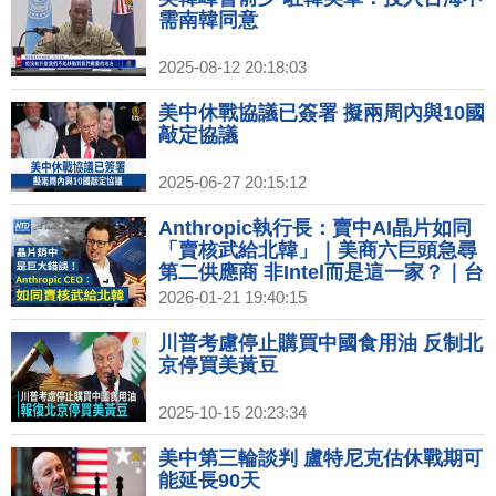
需南韓同意
2025-08-12 20:18:03
美中休戰協議已簽署 擬兩周內與10國
敲定協議
2025-06-27 20:15:12
Anthropic執行長：賣中AI晶片如同
「賣核武給北韓」｜美商六巨頭急尋
第二供應商 非Intel而是這一家？｜台
灣搶先拿下晶片優惠 李在明：不能比
2026-01-21 19:40:15
台灣差｜Netflix營收和獲利雙雙成長
訂閱用戶突破3.25億
川普考慮停止購買中國食用油 反制北
京停買美黃豆
2025-10-15 20:23:34
美中第三輪談判 盧特尼克估休戰期可
能延長90天