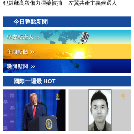
犯嫌藏高殺傷力彈藥被捕
左翼共產主義候選人
今日整點新聞
國際一週最 HOT