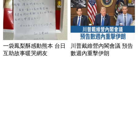
一袋鳳梨酥感動熊本 台日
川普戴維營內閣會議 預告
互助故事暖哭網友
數週內重擊伊朗