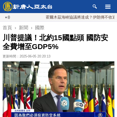
霍爾木茲海峽協議將達成？伊朗傳不收通行費
首頁
›
新聞
›
國際
川普提議！北約15國點頭 國防安
全費增至GDP5%
更新時間：2025-06-05 20:20:13