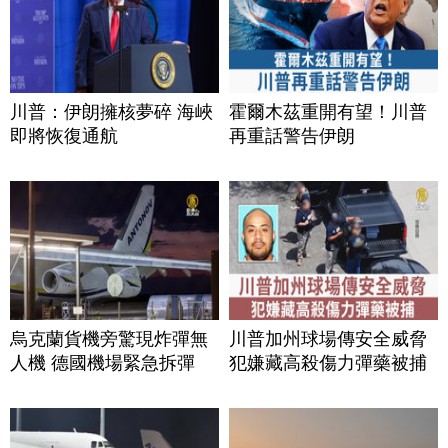
川普：伊朗擁核夢碎 海峽
霍爾木茲重開有望！川普
即將恢復通航
再重話警告伊朗
烏克蘭貨機旁驚現炸彈無
川普加州球場傳安全威脅
人機 德國機場緊急拆彈
犯嫌藏高殺傷力彈藥被捕