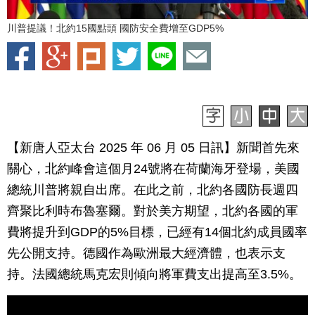
川普提議！北約15國點頭 國防安全費增至GDP5%
【新唐人亞太台 2025 年 06 月 05 日訊】新聞首先來
關心，北約峰會這個月24號將在荷蘭海牙登場，美國
總統川普將親自出席。在此之前，北約各國防長週四
齊聚比利時布魯塞爾。對於美方期望，北約各國的軍
費將提升到GDP的5%目標，已經有14個北約成員國率
先公開支持。德國作為歐洲最大經濟體，也表示支
持。法國總統馬克宏則傾向將軍費支出提高至3.5%。