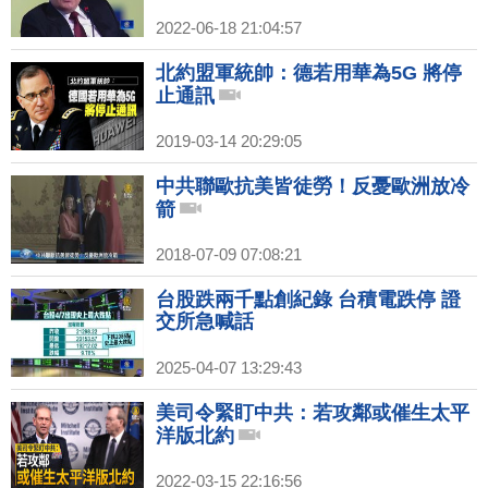
2022-06-18 21:04:57
北約盟軍統帥：德若用華為5G 將停
止通訊
2019-03-14 20:29:05
中共聯歐抗美皆徒勞！反憂歐洲放冷
箭
2018-07-09 07:08:21
台股跌兩千點創紀錄 台積電跌停 證
交所急喊話
2025-04-07 13:29:43
美司令緊盯中共：若攻鄰或催生太平
洋版北約
2022-03-15 22:16:56