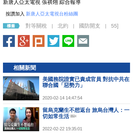
新唐人亞太電視 張祺翎 綜合報導
按讚加入
新唐人亞太電視台粉絲團
對等關稅
北約
國防開支
55]
|
|
|
相關新聞
美國務院證實已責成官員 對抗中共在
聯合國「惡勢力」
2020-02-14 14:47:54
留烏克蘭生不想返台 旅烏台灣人：一
切如常生活
2022-02-22 19:35:01