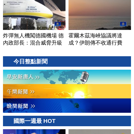
炸彈無人機闖德國機場 德
霍爾木茲海峽協議將達
內政部長：混合威脅升級
成？伊朗傳不收通行費
今日整點新聞
國際一週最 HOT