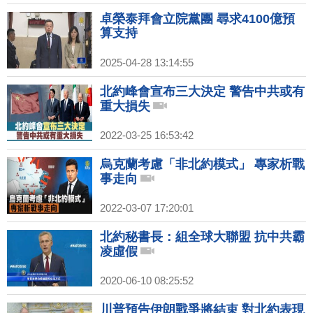
卓榮泰拜會立院黨團 尋求4100億預
算支持
2025-04-28 13:14:55
北約峰會宣布三大決定 警告中共或有
重大損失
2022-03-25 16:53:42
烏克蘭考慮「非北約模式」 專家析戰
事走向
2022-03-07 17:20:01
北約秘書長：組全球大聯盟 抗中共霸
凌虛假
2020-06-10 08:25:52
川普預告伊朗戰爭將結束 對北約表現