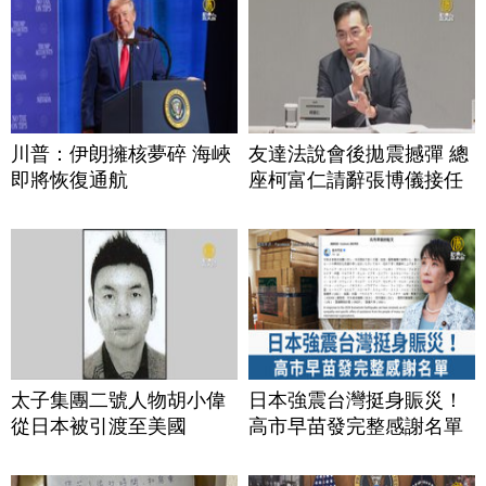
川普：伊朗擁核夢碎 海峽
友達法說會後拋震撼彈 總
即將恢復通航
座柯富仁請辭張博儀接任
太子集團二號人物胡小偉
日本強震台灣挺身賑災！
從日本被引渡至美國
高市早苗發完整感謝名單