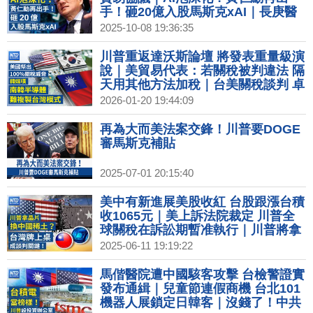
手！砸20億入股馬斯克xAI｜長庚醫
科砸35億設新廠 插旗嘉義馬稠後園區
2025-10-08 19:36:35
｜中共稱十一消費增長 當地居民：沒
人氣也沒生意｜巴黎時裝週香奈兒打
川普重返達沃斯論壇 將發表重量級演
造星際宇宙 妮可基嫚白衫亮相
說｜美貿易代表：若關稅被判違法 隔
天用其他方法加稅｜台美關稅談判 卓
揆透露「黃金計畫」獲美重視｜複製
2026-01-20 19:44:09
台灣模式？韓媒：記憶體在美建廠難
度高│#財經新聞│20260120
再為大而美法案交鋒！川普要DOGE
審馬斯克補貼
2025-07-01 20:15:40
美中有新進展美股收紅 台股跟漲台積
收1065元｜美上訴法院裁定 川普全
球關稅在訴訟期暫准執行｜川普將拿
晶片換稀土？美中貿易談判還有續
2025-06-11 19:19:22
集！｜好市多Uber Eats合作外送 業
者：下半年引進台灣
馬偕醫院遭中國駭客攻擊 台檢警證實
發布通緝｜兒童節連假商機 台北101
機器人展鎖定日韓客｜沒錢了！中共