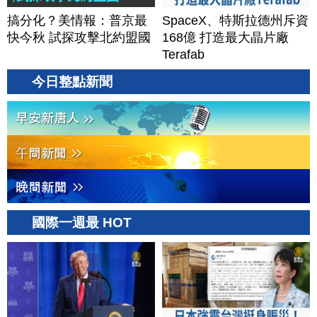
搞分化？美情報：普京最
SpaceX、特斯拉德州斥資
快今秋 試探攻擊北約盟國
168億 打造最大晶片廠
Terafab
今日整點新聞
國際一週最 HOT