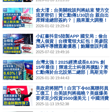
灣「重要夥伴」！｜川普樂見「弱勢
美元」 市場估美元迎新一輪貶值
俞大㵢：台美關稅談判將結束 雙方交
流更密切｜黃仁勳傳1/30訪台 親自出
席輝達總部簽約？｜蘋果重大調整！
2026年或不發表iPhone 18｜2026超
2026-01-02 19:29:43
級獨角獸IPO潮！SpaceX、OpenAI
拚兆元身價
小紅書抖音5陸製APP 國安局：偷台
灣人個資｜台積電領大紅包！美參院
加碼半導體蓋廠優惠｜鮑爾曾誤判通
膨 現指夏季浮現！關稅將左右幅度？
2025-07-02 19:49:16
｜柏林動物園花式消暑 涼水SPA冷凍
水果冰塊解熱
台灣太強！2025經濟成長8.63% 創
15年最佳｜輝達北士科後再擴點？黃
仁勳傳於台北設第二總部｜馬斯克帝
國整合？SpaceX傳擬與Tesla或xAI
2026-01-30 19:44:43
合併｜川普週五宣布下任Fed主席！
傳屬意前Fed理事華許
美政府將開門！白宮下令60萬聯邦員
工復工｜台美談判將揭曉？美媒爆美
要求至少投資3500億美元｜中國消費
者勒緊荷包 雙十一冷清收場｜馬斯克
2025-11-13 19:52:38
豪言自建晶圓廠能實現？│#財經新聞