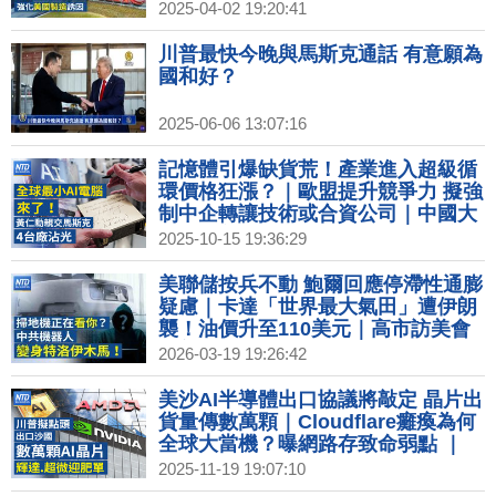
「聯合利劍」大查稅 網紅遭殃｜台積
2025-04-02 19:20:41
電當榜樣！川普設投資辦公室強化在
地誘因
川普最快今晚與馬斯克通話 有意願為
國和好？
2025-06-06 13:07:16
記憶體引爆缺貨荒！產業進入超級循
環價格狂漲？｜歐盟提升競爭力 擬強
制中企轉讓技術或合資公司｜中國大
疆擬在美國成立公司 金蟬脫殼引安全
2025-10-15 19:36:29
疑慮｜中國知名企業家接連墜樓身亡
知情人爆內幕｜賈永婕出席紡織展時
美聯儲按兵不動 鮑爾回應停滯性通膨
尚秀 曝小S金鐘服裝細節｜星宇Q4動
疑慮｜卡達「世界最大氣田」遭伊朗
能明顯回升 明年有望開首條歐洲線
襲！油價升至110美元｜高市訪美會
川普 外界聚焦中東議題｜美眾議院：
2026-03-19 19:26:42
中國AI機器人構成新威脅
美沙AI半導體出口協議將敲定 晶片出
貨量傳數萬顆｜Cloudflare癱瘓為何
全球大當機？曝網路存致命弱點 ｜
N5改掛Foxtron品牌？裕隆回應納智
2025-11-19 19:07:10
捷出售鴻海｜Google執行長：若AI