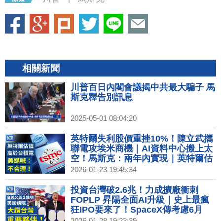
相關新聞
川普百日內閣會議揭中共最大騙子 馬
斯克釋告別訊息
2025-05-01 08:04:20
英特爾失利股價重挫10%！陳立武攜
聯電攻埃米商機｜AI資料中心搬上太
空！馬斯克：兩年內實現｜英特爾估
值比台積電高 外媒喊：不合理！｜美
2026-01-23 19:45:34
台企業盈利推升！外銀：股市非泡沫
黃金上看5350美元
投資台灣破2.6兆！力成擴廠衝刺
FOPLP 昇陽全面AI升級｜史上最瘋
狂IPO要來了！SpaceX傳考慮6月
IPO｜台美又簽2項聲明 國務院讚台
2026-01-28 19:23:39