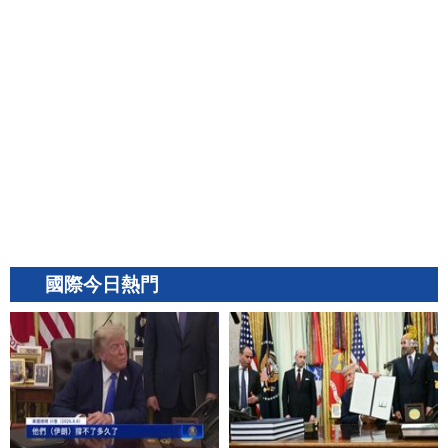
泡沫破裂 企業難逃一劫｜全台首架迪
士尼彩繪機飛洛杉磯 華航：將拓東南
亞
國際今日熱門