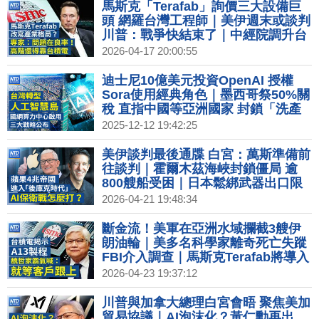
│20251113(四)
馬斯克「Terafab」詢價三大設備巨
頭 網羅台灣工程師｜美伊週末或談判
川普：戰爭快結束了｜中經院調升台
灣今年經濟成長預測至7.22%｜川普
2026-04-17 20:00:55
重振製造業 台灣與美國創「共製」新
模式
迪士尼10億美元投資OpenAI 授權
Sora使用經典角色｜墨西哥祭50%關
稅 直指中國等亞洲國家 封鎖「洗產
地」｜創台灣主權AI新里程 賴清德親
2025-12-12 19:42:25
赴國網中心啟用｜鴻海砸159億蓋高
雄旗艦總部 輪值CEO回應墨關稅
美伊談判最後通牒 白宮：萬斯準備前
往談判｜霍爾木茲海峽封鎖僵局 逾
800艘船受困｜日本鬆綁武器出口限
制 飛彈、驅逐艦可外銷｜蘋果庫克卸
2026-04-21 19:48:34
任CEO 新掌門人迎AI挑戰
斷金流！美軍在亞洲水域攔截3艘伊
朗油輪｜美多名科學家離奇死亡失蹤
FBI介入調查｜馬斯克Terafab將導入
Intel 14A｜台積電推A13製程 2029
2026-04-23 19:37:12
年生產
川普與加拿大總理白宮會晤 聚焦美加
貿易協議｜AI泡沫化？黃仁勳再出