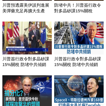
川普預透露美伊談判進展
防堵中共！川普簽行政令
美彈藥充足再擴大生產
對多晶矽課15%關稅
川普簽行政令對多晶矽課
川普簽行政令對多晶矽課
15%關稅 防堵中共傾銷
15%關稅 防堵中共傾銷