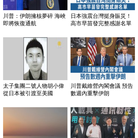
川普：伊朗擁核夢碎 海峽
日本強震台灣挺身賑災！
即將恢復通航
高市早苗發完整感謝名單
太子集團二號人物胡小偉
川普戴維營內閣會議 預告
從日本被引渡至美國
數週內重擊伊朗