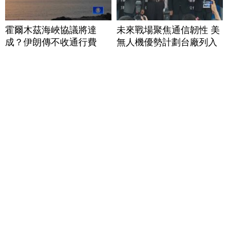
霍爾木茲海峽協議將達
未來戰場聚焦通信韌性 美
成？伊朗傳不收通行費
無人機優勢計劃台廠列入