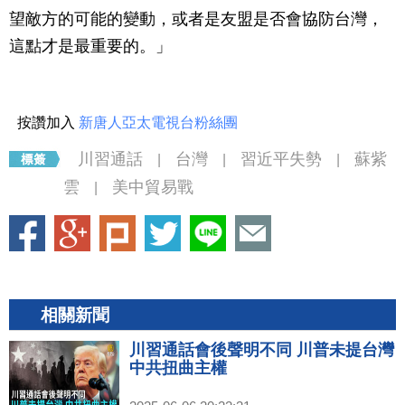
望敵方的可能的變動，或者是友盟是否會協防台灣，
這點才是最重要的。」
按讚加入
新唐人亞太電視台粉絲團
川習通話
台灣
習近平失勢
蘇紫
|
|
|
雲
美中貿易戰
|
相關新聞
川習通話會後聲明不同 川普未提台灣
中共扭曲主權