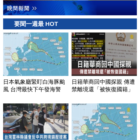
要聞一週最 HOT
日本氣象廳緊盯白海豚颱
日籍華商回中國探親 傳遭
風 台灣最快下午發海警
禁離境還「被恢復國籍」