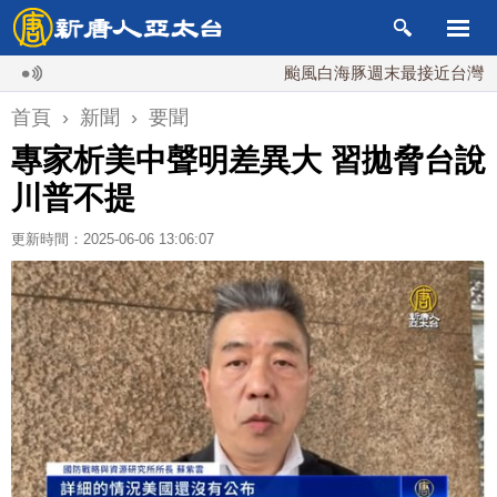
颱風白海豚週末最接近台灣 最快9
首頁
›
新聞
›
要聞
專家析美中聲明差異大 習拋脅台說
川普不提
更新時間：2025-06-06 13:06:07