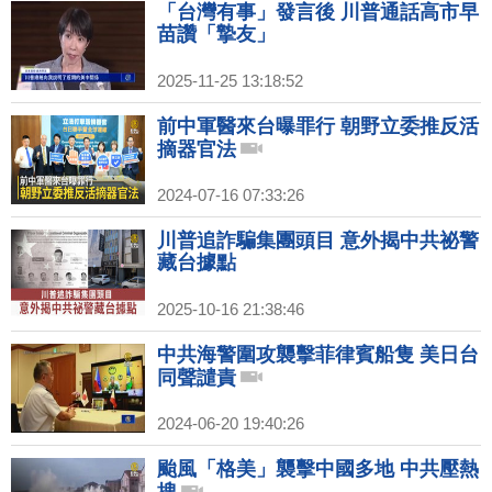
「台灣有事」發言後 川普通話高市早
苗讚「摯友」
2025-11-25 13:18:52
前中軍醫來台曝罪行 朝野立委推反活
摘器官法
2024-07-16 07:33:26
川普追詐騙集團頭目 意外揭中共祕警
藏台據點
2025-10-16 21:38:46
中共海警圍攻襲擊菲律賓船隻 美日台
同聲譴責
2024-06-20 19:40:26
颱風「格美」襲擊中國多地 中共壓熱
搜