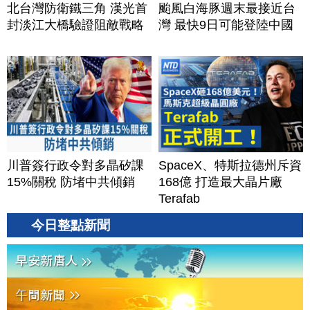
北台灣防衛鐵三角 漢光首
颱風白海豚週末最接近台
封淡江大橋驗證阻敵戰略
灣 最快9日可能登陸中國
川普簽行政令對多晶矽課
SpaceX、特斯拉德州斥資
15%關稅 防堵中共傾銷
168億 打造最大晶片廠
Terafab
今日整點新聞