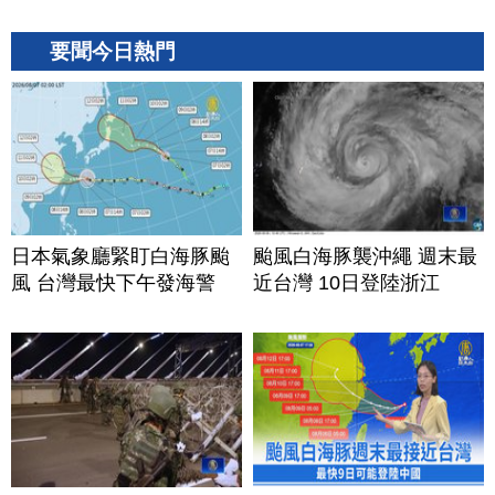
要聞今日熱門
日本氣象廳緊盯白海豚颱
颱風白海豚襲沖繩 週末最
風 台灣最快下午發海警
近台灣 10日登陸浙江