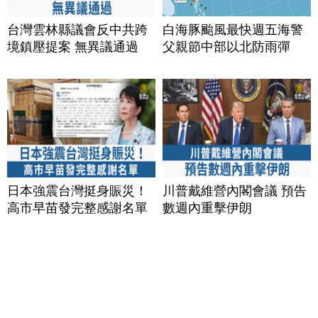
台灣雲林縣議會反中共跨
白海豚颱風最快週五海警
境鎮壓提案 無異議通過
父親節中部以北防雨彈
日本強震台灣挺身賑災！
川普戴維營內閣會議 預告
高市早苗發完整感謝名單
數週內重擊伊朗