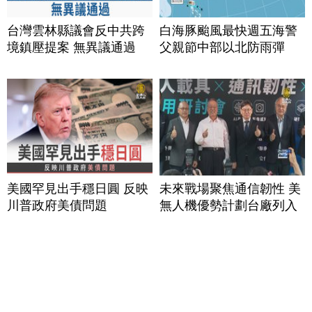
台灣雲林縣議會反中共跨
白海豚颱風最快週五海警
境鎮壓提案 無異議通過
父親節中部以北防雨彈
美國罕見出手穩日圓 反映
未來戰場聚焦通信韌性 美
川普政府美債問題
無人機優勢計劃台廠列入