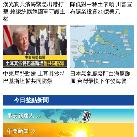
漢光實兵濱海緊急出港打
降低對中稀土依賴 川普宣
擊 賴總統勗勉國軍守護主
布礦業投資20億美元
權
中東局勢動盪 土耳其沙特
日本氣象廳緊盯白海豚颱
巴基斯坦誓共同防禦
風 台灣最快下午發海警
今日整點新聞