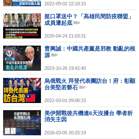
2022-09-02 22:18:15
挺口罩送中？「高雄民間防疫聯盟」
成員遭起底
2020-04-24 21:03:31
曹興誠：中國共產黨是邪教 動亂的根
源
2023-10-26 19:42:40
烏俄戰火 拜登代表團訪台！府：彰顯
台美堅若磐石
2022-03-01 09:06:15
美伊開戰後共機連6天沒擾台 學者析
消失主因
2026-03-05 20:25:19