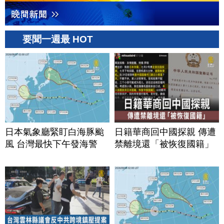
要聞一週最 HOT
日本氣象廳緊盯白海豚颱
日籍華商回中國探親 傳遭
風 台灣最快下午發海警
禁離境還「被恢復國籍」