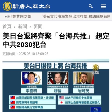
坦誓共同防禦
漢光實兵濱海緊急出港打擊 賴總統勗勉國軍守護
首頁
›
新聞
›
要聞
美日台退將齊聚「台海兵推」 想定
中共2030犯台
更新時間：2025-06-10 13:09:25