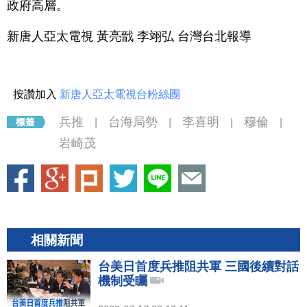
政府高層。
新唐人亞太電視 黃亮戩 李翊弘 台灣台北報導
按讚加入
新唐人亞太電視台粉絲團
兵推
台海局勢
李喜明
穆倫
|
|
|
|
岩崎茂
相關新聞
台美日首度兵推阻共軍 三國後續對話
機制受矚