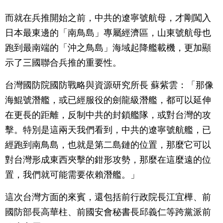
而就在兵推開始之前，中共的遼寧號航母，才剛闖入
日本最東邊的「南鳥島」專屬經濟區，山東號航母也
跑到最南端的「沖之鳥島」海域起降艦載機，更加顯
示了三國聯合兵推的重要性。
台灣國防院國防戰略與資源研究所長 蘇紫雲：「那像
海鯤號潛艦，或已經服役的劍龍級潛艦，都可以延伸
在更長的距離，反制中共的封鎖艦隊，或對台灣的攻
擊。特別是這兩天我們看到，中共的遼寧號航艦，已
經跑到南鳥島，也就是第二島鏈的位置，那麼它可以
對台灣形成東西夾擊的鉗形攻勢，那麼在這麼遠的位
置，我們就可能需要依賴潛艦。」
這次台灣方面的來賓，還包括前行政院長江宜樺、前
國防部長高華柱、前國安會秘書長邱義仁等跨黨派前