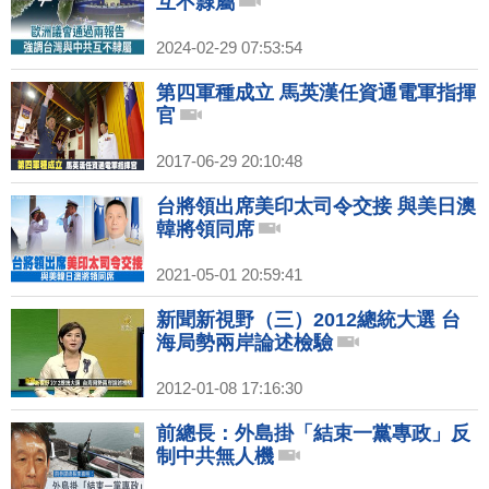
互不隸屬
2024-02-29 07:53:54
第四軍種成立 馬英漢任資通電軍指揮
官
2017-06-29 20:10:48
台將領出席美印太司令交接 與美日澳
韓將領同席
2021-05-01 20:59:41
新聞新視野（三）2012總統大選 台
海局勢兩岸論述檢驗
2012-01-08 17:16:30
前總長：外島掛「結束一黨專政」反
制中共無人機