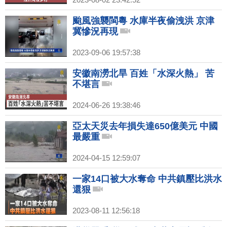
颱風強襲閩粵 水庫半夜偷洩洪 京津
冀慘況再現
2023-09-06 19:57:38
安徽南澇北旱 百姓「水深火熱」 苦
不堪言
2024-06-26 19:38:46
亞太天災去年損失達650億美元 中國
最嚴重
2024-04-15 12:59:07
一家14口被大水奪命 中共鎮壓比洪水
還狠
2023-08-11 12:56:18