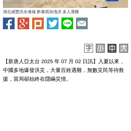
湖北咸豐洪水淹城 黔暴雨加洩洪 多人遇難
【新唐人亞太台 2025 年 07 月 02 日訊】入夏以來，
中國多地爆發洪災，大量百姓遇難，無數災民等待救
援，當局卻始終在隱瞞災情。