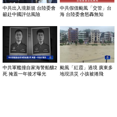
中共出入境新規 台陸委會
中共假借颱風「交管」台
籲赴中國評估風險
海 台陸委會怒轟無知
中共軍艦撞自家海警船釀2
颱風「紅霞」過境 廣東多
死 掩蓋一年後才曝光
地現洪災 小孩被捲飛