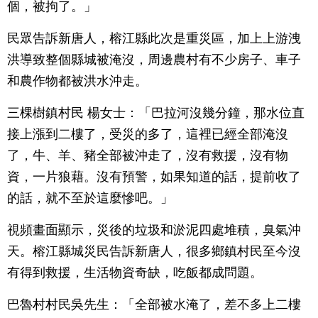
個，被拘了。」
民眾告訴新唐人，榕江縣此次是重災區，加上上游洩
洪導致整個縣城被淹沒，周邊農村有不少房子、車子
和農作物都被洪水沖走。
三棵樹鎮村民 楊女士：「巴拉河沒幾分鐘，那水位直
接上漲到二樓了，受災的多了，這裡已經全部淹沒
了，牛、羊、豬全部被沖走了，沒有救援，沒有物
資，一片狼藉。沒有預警，如果知道的話，提前收了
的話，就不至於這麼慘吧。」
視頻畫面顯示，災後的垃圾和淤泥四處堆積，臭氣沖
天。榕江縣城災民告訴新唐人，很多鄉鎮村民至今沒
有得到救援，生活物資奇缺，吃飯都成問題。
巴魯村村民吳先生：「全部被水淹了，差不多上二樓