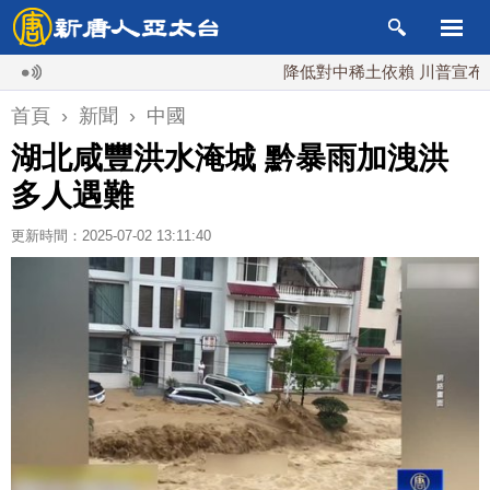
降低對中稀土依賴 川普宣布礦業投資
首頁
›
新聞
›
中國
湖北咸豐洪水淹城 黔暴雨加洩洪
多人遇難
更新時間：2025-07-02 13:11:40