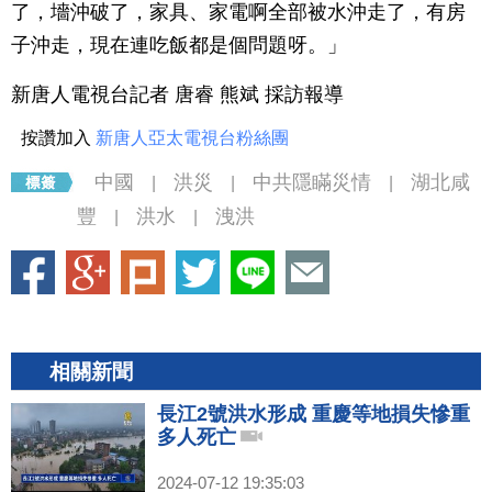
了，墻沖破了，家具、家電啊全部被水沖走了，有房
子沖走，現在連吃飯都是個問題呀。」
新唐人電視台記者 唐睿 熊斌 採訪報導
按讚加入
新唐人亞太電視台粉絲團
中國
洪災
中共隱瞞災情
湖北咸
|
|
|
豐
洪水
洩洪
|
|
相關新聞
長江2號洪水形成 重慶等地損失慘重
多人死亡
2024-07-12 19:35:03