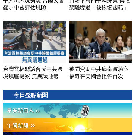
中共出入境新規 台陸委會
日籍華商回中國探親 傳遭
籲赴中國評估風險
禁離境還「被恢復國籍」
台灣雲林縣議會反中共跨
被問資助中共病毒實驗室
境鎮壓提案 無異議通過
福奇在美國會拒答百次
今日整點新聞