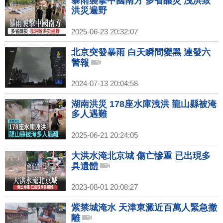
暴雨襲擊中國南方 多省釀災 洩洪致
洪災遍野
2025-06-23 20:32:07
北京突發暴雨 白天瞬間變黑 連發六
警報
2024-07-13 20:04:58
湖南洪災 178座水庫洩洪 龍山縣被淹
多人遇難
2025-06-21 20:24:05
大洪水淹北京城 傷亡慘重 已出現多
具遺體
2023-08-01 20:08:27
紫禁城淹水 天津東澱近百萬人緊急撤
離