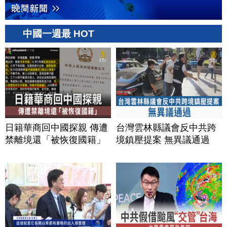
中國一週最 HOT
日籍華商回中國探親 傳遭
台灣雲林縣議會反中共跨
禁離境還「被恢復國籍」
境鎮壓提案 無異議通過