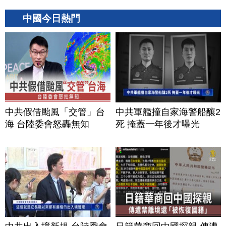
中國今日熱門
中共假借颱風「交管」台
中共軍艦撞自家海警船釀2
海 台陸委會怒轟無知
死 掩蓋一年後才曝光