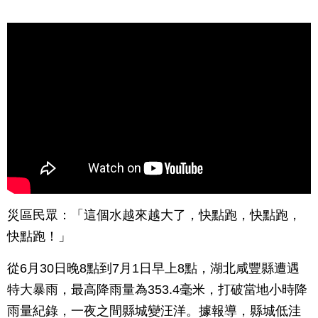
災區民眾：「這個水越來越大了，快點跑，快點跑，
快點跑！」
從6月30日晚8點到7月1日早上8點，湖北咸豐縣遭遇
特大暴雨，最高降雨量為353.4毫米，打破當地小時降
雨量紀錄，一夜之間縣城變汪洋。據報導，縣城低洼