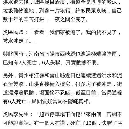
洪水退去後，城區滿目瘡痍，街道全是厚厚的淤泥，
垃圾雜物遍地，到處一片狼籍。許多民眾哀嘆，自己
數十年的辛苦打拼，一夜之間全完了。
災區民眾：「看看，我們家被淹了。我的貨不見了，
被水沖走了。」
與此同時，河南省南陽市西峽縣也遭遇極端強降雨，
已知有2人死亡，6人失聯。真實數據不明。
另外，貴州榕江縣和雷山縣近日也連續遭遇洪水和泥
石流襲擊，山洪直接衝入樓房，很多房子被沖走，街
道漂浮著屍體，場面慘不忍睹。截至目前，當局通報
有6人死亡，民間質疑當局在隱瞞真相。
災民李先生：「超市停車場下面挖出來兩個，官網不
可能說實話。有一個人在講，死亡了13個，失聯了兩